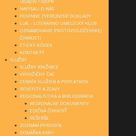
ÚDAJOV / GDPR
NAPÍSALI O NÁS
POVINNE ZVEREJNENÉ DOKLADY
LUK – LITERÁRNO UMELECKÝ KLUB
OZNAMOVANIE PROTISPOLOČENSKEJ
ČINNOSTI
ETICKÝ KÓDEX
KONTAKTY
SLUŽBY
SLUŽBY KNIŽNICE
VÝPOŽIČNÝ ČAS
CENNÍK SLUŽIEB A POPLATKOV
BENEFITY A ZĽAVY
REGIONALISTIKA A BIBLIOGRAFIA
REGIONÁLNE DOKUMENTY
EDIČNÁ ČINNOSŤ
REŠERŠE
ZOZNAM PERIODÍK
DONÁŠKA KNÍH