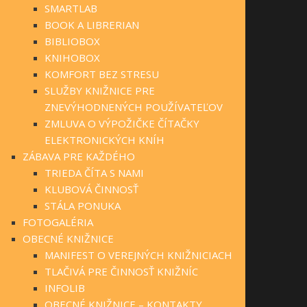
SMARTLAB
BOOK A LIBRERIAN
BIBLIOBOX
KNIHOBOX
KOMFORT BEZ STRESU
SLUŽBY KNIŽNICE PRE
ZNEVÝHODNENÝCH POUŽÍVATEĽOV
ZMLUVA O VÝPOŽIČKE ČÍTAČKY
ELEKTRONICKÝCH KNÍH
ZÁBAVA PRE KAŽDÉHO
TRIEDA ČÍTA S NAMI
KLUBOVÁ ČINNOSŤ
STÁLA PONUKA
FOTOGALÉRIA
OBECNÉ KNIŽNICE
MANIFEST O VEREJNÝCH KNIŽNICIACH
TLAČIVÁ PRE ČINNOSŤ KNIŽNÍC
INFOLIB
OBECNÉ KNIŽNICE – KONTAKTY