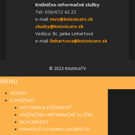
Knižnično-informačné služby
Tel.: 056/672 42 22
e-mail:
mvs@kniznicatv.sk
sluzby@kniznicatv.sk
Vedúca: Bc. Janka Linhartová
e-mail:
linhartova@kniznicatv.sk
© 2023 KniznicaTV
MENU
DOMOV
O KNIŽNICI
HISTÓRIA A SÚČASNOSŤ
KNIŽNIČNO-INFORMAČNÉ SLUŽBY
DOKUMENTY
PRAVIDLÁ OCHRANY OSOBNÝCH