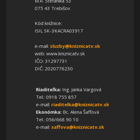
M.R. Štefánika 53
075 43 Trebišov
Kód knižnice:
ISIL SK-3KACRA03917
e-mail:
sluzby@kniznicatv.sk
web: www.kniznicatv.sk
IČO: 31297731
DIČ: 2020776230
Riaditeľka:
Ing. Janka Vargová
Tel.: 0918 755 857
e-mail:
riaditelka@kniznicatv.sk
Ekonómka:
Bc. Alena Šaffová
Tel.: 056/668 90 10
e-mail:
saffova@kniznicatv.sk