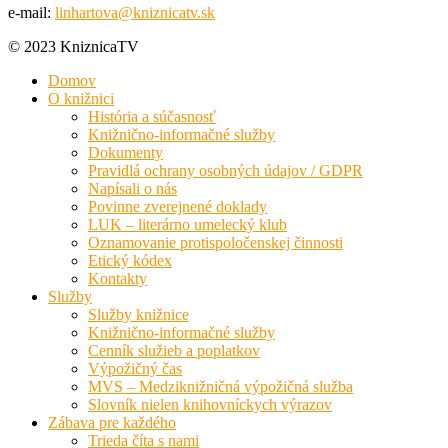
e-mail:
linhartova@kniznicatv.sk
© 2023 KniznicaTV
Domov
O knižnici
História a súčasnosť
Knižnično-informačné služby
Dokumenty
Pravidlá ochrany osobných údajov / GDPR
Napísali o nás
Povinne zverejnené doklady
LUK – literárno umelecký klub
Oznamovanie protispoločenskej činnosti
Etický kódex
Kontakty
Služby
Služby knižnice
Knižnično-informačné služby
Cenník služieb a poplatkov
Výpožičný čas
MVS – Medziknižničná výpožičná služba
Slovník nielen knihovníckych výrazov
Zábava pre každého
Trieda číta s nami