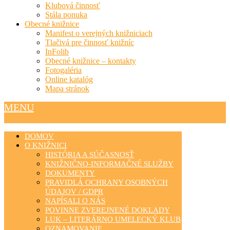
Klubová činnosť
Stála ponuka
Obecné knižnice
Manifest o verejných knižniciach
Tlačivá pre činnosť knižníc
InFolib
Obecné knižnice – kontakty
Fotogaléria
Online katalóg
Mapa stránok
MENU
DOMOV
O KNIŽNICI
HISTÓRIA A SÚČASNOSŤ
KNIŽNIČNO-INFORMAČNÉ SLUŽBY
DOKUMENTY
PRAVIDLÁ OCHRANY OSOBNÝCH
ÚDAJOV / GDPR
NAPÍSALI O NÁS
POVINNE ZVEREJNENÉ DOKLADY
LUK – LITERÁRNO UMELECKÝ KLUB
OZNAMOVANIE