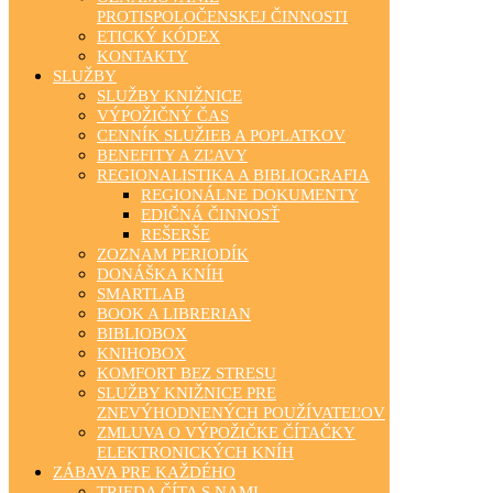
PROTISPOLOČENSKEJ ČINNOSTI
ETICKÝ KÓDEX
KONTAKTY
SLUŽBY
SLUŽBY KNIŽNICE
VÝPOŽIČNÝ ČAS
CENNÍK SLUŽIEB A POPLATKOV
BENEFITY A ZĽAVY
REGIONALISTIKA A BIBLIOGRAFIA
REGIONÁLNE DOKUMENTY
EDIČNÁ ČINNOSŤ
REŠERŠE
ZOZNAM PERIODÍK
DONÁŠKA KNÍH
SMARTLAB
BOOK A LIBRERIAN
BIBLIOBOX
KNIHOBOX
KOMFORT BEZ STRESU
SLUŽBY KNIŽNICE PRE
ZNEVÝHODNENÝCH POUŽÍVATEĽOV
ZMLUVA O VÝPOŽIČKE ČÍTAČKY
ELEKTRONICKÝCH KNÍH
ZÁBAVA PRE KAŽDÉHO
TRIEDA ČÍTA S NAMI