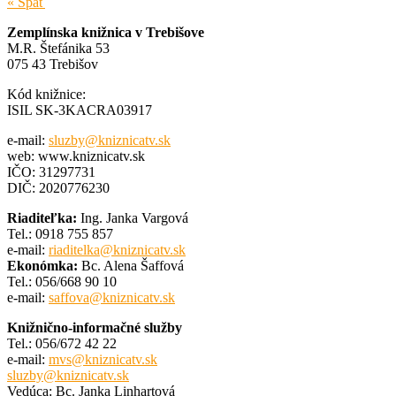
« Späť
Zemplínska knižnica v Trebišove
M.R. Štefánika 53
075 43 Trebišov
Kód knižnice:
ISIL SK-3KACRA03917
e-mail:
sluzby@kniznicatv.sk
web: www.kniznicatv.sk
IČO: 31297731
DIČ: 2020776230
Riaditeľka:
Ing. Janka Vargová
Tel.: 0918 755 857
e-mail:
riaditelka@kniznicatv.sk
Ekonómka:
Bc. Alena Šaffová
Tel.: 056/668 90 10
e-mail:
saffova@kniznicatv.sk
Knižnično-informačné služby
Tel.: 056/672 42 22
e-mail:
mvs@kniznicatv.sk
sluzby@kniznicatv.sk
Vedúca: Bc. Janka Linhartová