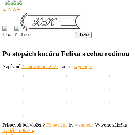
A+
A
A-
Hľadať
Po stopách kocúra Felixa s celou rodinou
Napísané
21. novembra 2022
, autor:
wynergie
Príspevok bol vložený
Fotogaléria
by
wynergie
. Vytvorte záložku
trvalého odkazu
.