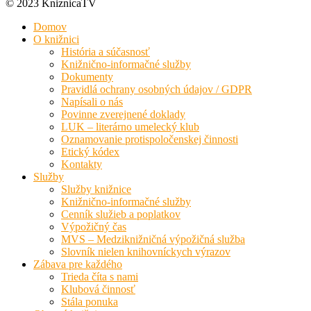
© 2023 KniznicaTV
Domov
O knižnici
História a súčasnosť
Knižnično-informačné služby
Dokumenty
Pravidlá ochrany osobných údajov / GDPR
Napísali o nás
Povinne zverejnené doklady
LUK – literárno umelecký klub
Oznamovanie protispoločenskej činnosti
Etický kódex
Kontakty
Služby
Služby knižnice
Knižnično-informačné služby
Cenník služieb a poplatkov
Výpožičný čas
MVS – Medziknižničná výpožičná služba
Slovník nielen knihovníckych výrazov
Zábava pre každého
Trieda číta s nami
Klubová činnosť
Stála ponuka