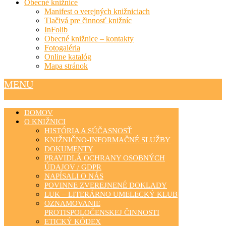
Obecné knižnice
Manifest o verejných knižniciach
Tlačivá pre činnosť knižníc
InFolib
Obecné knižnice – kontakty
Fotogaléria
Online katalóg
Mapa stránok
MENU
DOMOV
O KNIŽNICI
HISTÓRIA A SÚČASNOSŤ
KNIŽNIČNO-INFORMAČNÉ SLUŽBY
DOKUMENTY
PRAVIDLÁ OCHRANY OSOBNÝCH
ÚDAJOV / GDPR
NAPÍSALI O NÁS
POVINNE ZVEREJNENÉ DOKLADY
LUK – LITERÁRNO UMELECKÝ KLUB
OZNAMOVANIE
PROTISPOLOČENSKEJ ČINNOSTI
ETICKÝ KÓDEX