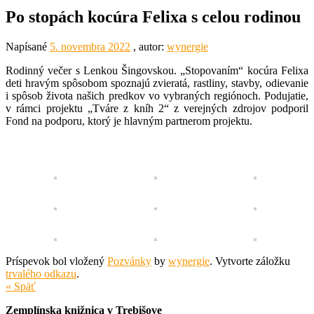
Po stopách kocúra Felixa s celou rodinou
Napísané
5. novembra 2022
, autor:
wynergie
Rodinný večer s Lenkou Šingovskou. „Stopovaním“ kocúra Felixa
deti hravým spôsobom spoznajú zvieratá, rastliny, stavby, odievanie
i spôsob života našich predkov vo vybraných regiónoch. Podujatie,
v rámci projektu „Tváre z kníh 2“ z verejných zdrojov podporil
Fond na podporu, ktorý je hlavným partnerom projektu.
Príspevok bol vložený
Pozvánky
by
wynergie
. Vytvorte záložku
trvalého odkazu
.
« Späť
Zemplínska knižnica v Trebišove