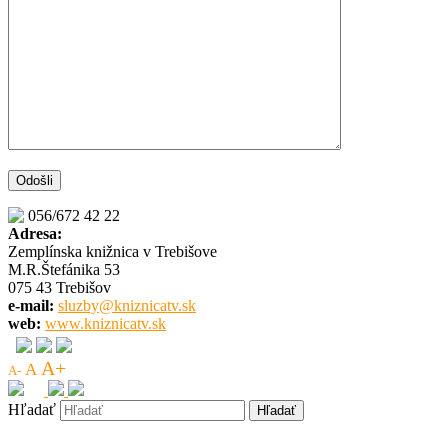
056/672 42 22
Adresa:
Zemplínska knižnica v Trebišove
M.R.Štefánika 53
075 43 Trebišov
e-mail:
sluzby@kniznicatv.sk
web:
www.kniznicatv.sk
A+
A
A-
Hľadať