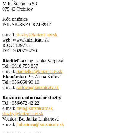
M.R. Štefánika 53
075 43 Trebišov
Kód knižnice:
ISIL SK-3KACRA03917
e-mail:
sluzby@kniznicatv.sk
web: www.kniznicatv.sk
IČO: 31297731
DIČ: 2020776230
Riaditeľka:
Ing. Janka Vargová
Tel.: 0918 755 857
e-mail:
riaditelka@kniznicatv.sk
Ekonómka:
Bc. Alena Šaffová
Tel.: 056/668 90 10
e-mail:
saffova@kniznicatv.sk
Knižnično-informačné služby
Tel.: 056/672 42 22
e-mail:
mvs@kniznicatv.sk
sluzby@kniznicatv.sk
Vedúca: Bc. Janka Linhartová
e-mail:
linhartova@kniznicatv.sk