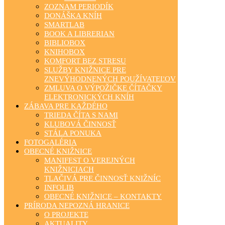
ZOZNAM PERIODÍK
DONÁŠKA KNÍH
SMARTLAB
BOOK A LIBRERIAN
BIBLIOBOX
KNIHOBOX
KOMFORT BEZ STRESU
SLUŽBY KNIŽNICE PRE
ZNEVÝHODNENÝCH POUŽÍVATEĽOV
ZMLUVA O VÝPOŽIČKE ČÍTAČKY
ELEKTRONICKÝCH KNÍH
ZÁBAVA PRE KAŽDÉHO
TRIEDA ČÍTA S NAMI
KLUBOVÁ ČINNOSŤ
STÁLA PONUKA
FOTOGALÉRIA
OBECNÉ KNIŽNICE
MANIFEST O VEREJNÝCH
KNIŽNICIACH
TLAČIVÁ PRE ČINNOSŤ KNIŽNÍC
INFOLIB
OBECNÉ KNIŽNICE – KONTAKTY
PRÍRODA NEPOZNÁ HRANICE
O PROJEKTE
AKTUALITY