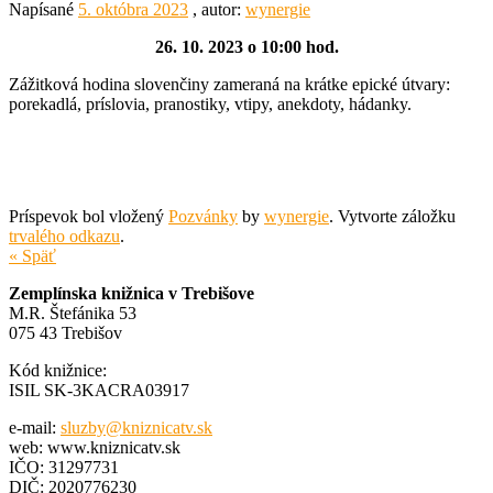
Napísané
5. októbra 2023
, autor:
wynergie
26. 10. 2023 o 10:00 hod.
Zážitková hodina slovenčiny zameraná na krátke epické útvary:
porekadlá, príslovia, pranostiky, vtipy, anekdoty, hádanky.
Príspevok bol vložený
Pozvánky
by
wynergie
. Vytvorte záložku
trvalého odkazu
.
« Späť
Zemplínska knižnica v Trebišove
M.R. Štefánika 53
075 43 Trebišov
Kód knižnice:
ISIL SK-3KACRA03917
e-mail:
sluzby@kniznicatv.sk
web: www.kniznicatv.sk
IČO: 31297731
DIČ: 2020776230