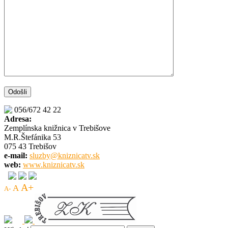
056/672 42 22
Adresa:
Zemplínska knižnica v Trebišove
M.R.Štefánika 53
075 43 Trebišov
e-mail:
sluzby@kniznicatv.sk
web:
www.kniznicatv.sk
A+
A
A-