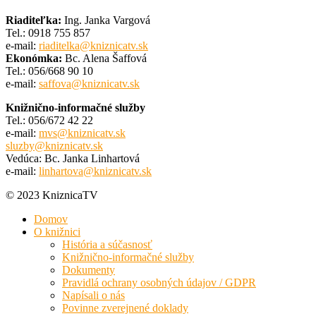
Riaditeľka:
Ing. Janka Vargová
Tel.: 0918 755 857
e-mail:
riaditelka@kniznicatv.sk
Ekonómka:
Bc. Alena Šaffová
Tel.: 056/668 90 10
e-mail:
saffova@kniznicatv.sk
Knižnično-informačné služby
Tel.: 056/672 42 22
e-mail:
mvs@kniznicatv.sk
sluzby@kniznicatv.sk
Vedúca: Bc. Janka Linhartová
e-mail:
linhartova@kniznicatv.sk
© 2023 KniznicaTV
Domov
O knižnici
História a súčasnosť
Knižnično-informačné služby
Dokumenty
Pravidlá ochrany osobných údajov / GDPR
Napísali o nás
Povinne zverejnené doklady