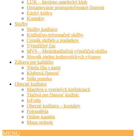
LUK – literárno umelecký klub
Oznamovanie protispoločenskej činnosti
Etický kódex
Kontakty
Služby
Služby knižnice
Knižnično-informačné služby
Cenník služieb a poplatkov
Výpožičný čas
MVS – Medziknižničná výpožičná služba
Slovník nielen knihovníckych výrazov
Zábava pre každého
Trieda číta s nami
Klubová činnosť
Stála ponuka
Obecné knižnice
Manifest o verejných knižniciach
Tlačivá pre činnosť knižníc
InFolib
Obecné knižnice – kontakty
Fotogaléria
Online katalóg
Mapa stránok
MENU