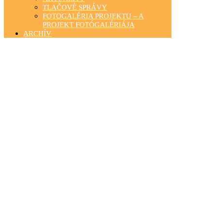
TLAČOVÉ SPRÁVY
FOTOGALÉRIA PROJEKTU – A
PROJEKT FOTÓGALÉRIÁJA
ARCHÍV