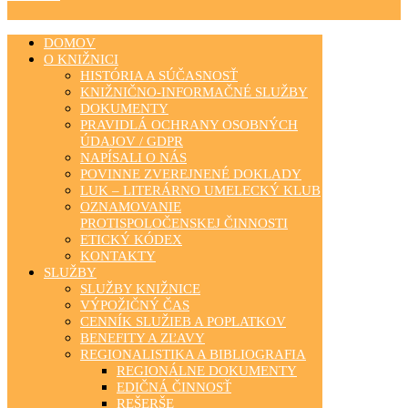
DOMOV
O KNIŽNICI
HISTÓRIA A SÚČASNOSŤ
KNIŽNIČNO-INFORMAČNÉ SLUŽBY
DOKUMENTY
PRAVIDLÁ OCHRANY OSOBNÝCH
ÚDAJOV / GDPR
NAPÍSALI O NÁS
POVINNE ZVEREJNENÉ DOKLADY
LUK – LITERÁRNO UMELECKÝ KLUB
OZNAMOVANIE
PROTISPOLOČENSKEJ ČINNOSTI
ETICKÝ KÓDEX
KONTAKTY
SLUŽBY
SLUŽBY KNIŽNICE
VÝPOŽIČNÝ ČAS
CENNÍK SLUŽIEB A POPLATKOV
BENEFITY A ZĽAVY
REGIONALISTIKA A BIBLIOGRAFIA
REGIONÁLNE DOKUMENTY
EDIČNÁ ČINNOSŤ
REŠERŠE