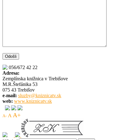
056/672 42 22
Adresa:
Zemplínska knižnica v Trebišove
M.R.Štefánika 53
075 43 Trebišov
e-mail:
sluzby@kniznicatv.sk
web:
www.kniznicatv.sk
A+
A
A-