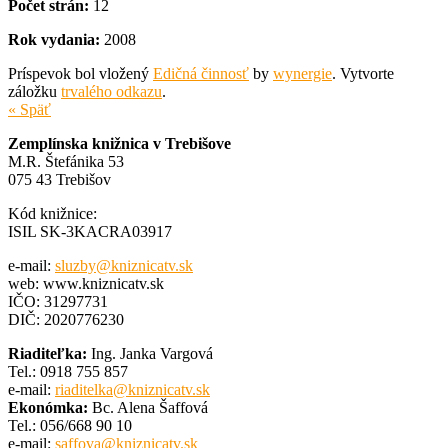
Počet strán:
12
Rok vydania:
2008
Príspevok bol vložený
Edičná činnosť
by
wynergie
. Vytvorte
záložku
trvalého odkazu
.
« Späť
Zemplínska knižnica v Trebišove
M.R. Štefánika 53
075 43 Trebišov
Kód knižnice:
ISIL SK-3KACRA03917
e-mail:
sluzby@kniznicatv.sk
web: www.kniznicatv.sk
IČO: 31297731
DIČ: 2020776230
Riaditeľka:
Ing. Janka Vargová
Tel.: 0918 755 857
e-mail:
riaditelka@kniznicatv.sk
Ekonómka:
Bc. Alena Šaffová
Tel.: 056/668 90 10
e-mail:
saffova@kniznicatv.sk