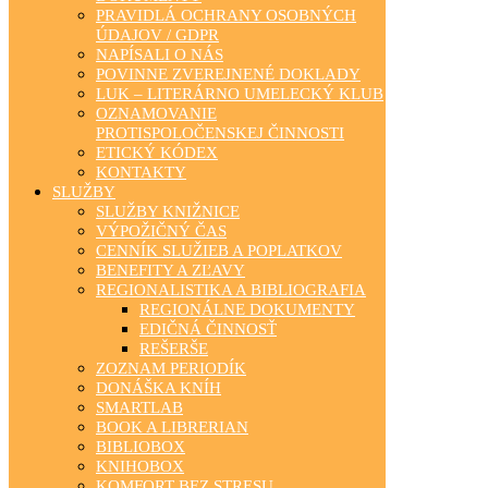
PRAVIDLÁ OCHRANY OSOBNÝCH
ÚDAJOV / GDPR
NAPÍSALI O NÁS
POVINNE ZVEREJNENÉ DOKLADY
LUK – LITERÁRNO UMELECKÝ KLUB
OZNAMOVANIE
PROTISPOLOČENSKEJ ČINNOSTI
ETICKÝ KÓDEX
KONTAKTY
SLUŽBY
SLUŽBY KNIŽNICE
VÝPOŽIČNÝ ČAS
CENNÍK SLUŽIEB A POPLATKOV
BENEFITY A ZĽAVY
REGIONALISTIKA A BIBLIOGRAFIA
REGIONÁLNE DOKUMENTY
EDIČNÁ ČINNOSŤ
REŠERŠE
ZOZNAM PERIODÍK
DONÁŠKA KNÍH
SMARTLAB
BOOK A LIBRERIAN
BIBLIOBOX
KNIHOBOX
KOMFORT BEZ STRESU