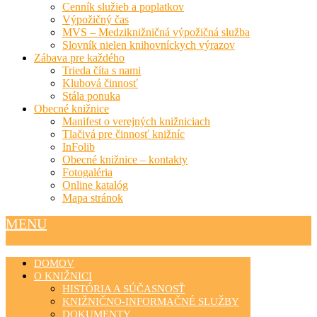
Cenník služieb a poplatkov
Výpožičný čas
MVS – Medziknižničná výpožičná služba
Slovník nielen knihovníckych výrazov
Zábava pre každého
Trieda číta s nami
Klubová činnosť
Stála ponuka
Obecné knižnice
Manifest o verejných knižniciach
Tlačivá pre činnosť knižníc
InFolib
Obecné knižnice – kontakty
Fotogaléria
Online katalóg
Mapa stránok
MENU
DOMOV
O KNIŽNICI
HISTÓRIA A SÚČASNOSŤ
KNIŽNIČNO-INFORMAČNÉ SLUŽBY
DOKUMENTY