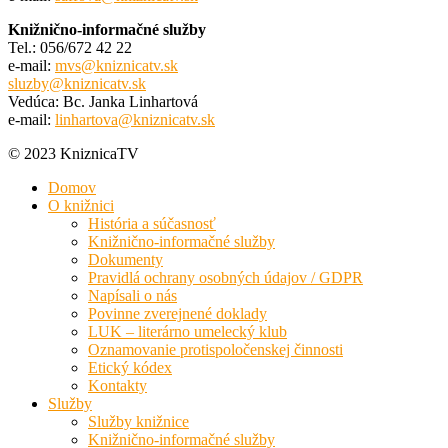
Knižnično-informačné služby
Tel.: 056/672 42 22
e-mail:
mvs@kniznicatv.sk
sluzby@kniznicatv.sk
Vedúca: Bc. Janka Linhartová
e-mail:
linhartova@kniznicatv.sk
© 2023 KniznicaTV
Domov
O knižnici
História a súčasnosť
Knižnično-informačné služby
Dokumenty
Pravidlá ochrany osobných údajov / GDPR
Napísali o nás
Povinne zverejnené doklady
LUK – literárno umelecký klub
Oznamovanie protispoločenskej činnosti
Etický kódex
Kontakty
Služby
Služby knižnice
Knižnično-informačné služby