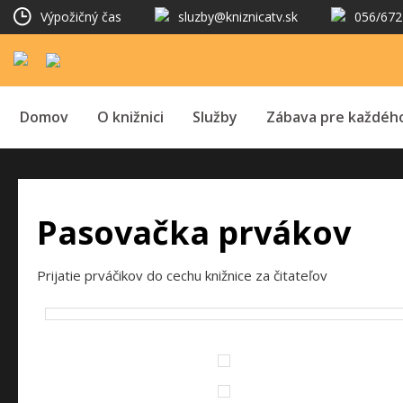
Výpožičný čas
sluzby@kniznicatv.sk
056/672
Domov
O knižnici
Služby
Zábava pre každéh
Pasovačka prvákov
Prijatie prváčikov do cechu knižnice za čitateľov