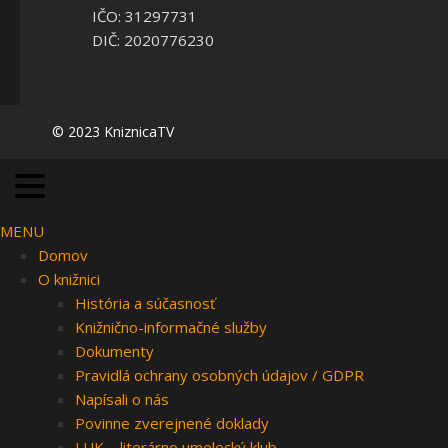
IČO: 31297731
DIČ: 2020776230
© 2023 KniznicaTV
MENU
Domov
O knižnici
História a súčasnosť
Knižnično-informačné služby
Dokumenty
Pravidlá ochrany osobných údajov / GDPR
Napísali o nás
Povinne zverejnené doklady
LUK – literárno umelecký klub