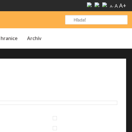
A+
A
A-
H
 hranice
Archív