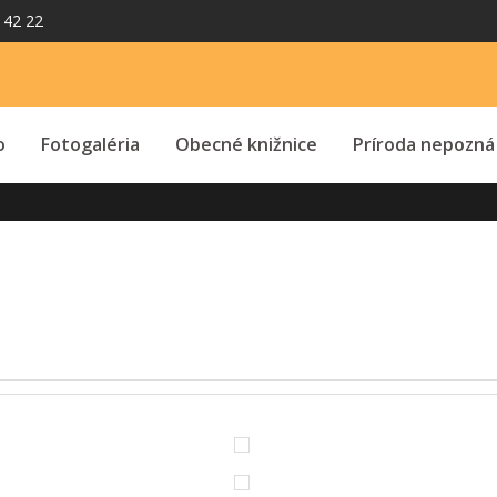
 42 22
o
Fotogaléria
Obecné knižnice
Príroda nepozná