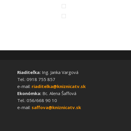
Riaditeľka:
Ing. Janka Vargová
Tel.: 0918 755 857
e-mail:
riaditelka@kniznicatv.sk
Ekonómka:
Bc. Alena Šaffová
Tel.: 056/668 90 10
e-mail:
saffova@kniznicatv.sk