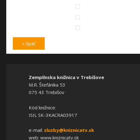
« Späť
Zemplínska knižnica v Trebišove
M.R. Štefánika 53
075 43 Trebišov
Kód knižnice:
ISIL SK-3KACRA03917
e-mail:
sluzby@kniznicatv.sk
web: www.kniznicatv.sk