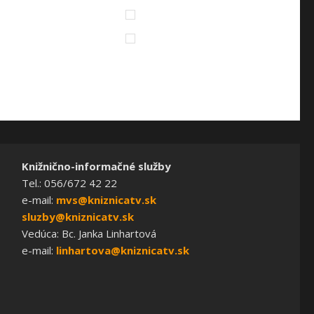
Knižnično-informačné služby
Tel.: 056/672 42 22
e-mail:
mvs@kniznicatv.sk
sluzby@kniznicatv.sk
Vedúca: Bc. Janka Linhartová
e-mail:
linhartova@kniznicatv.sk