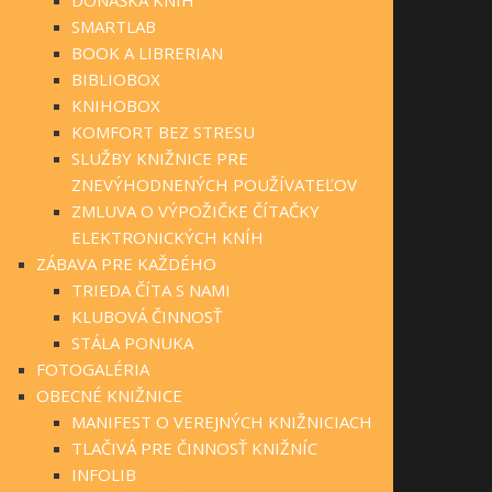
SMARTLAB
BOOK A LIBRERIAN
BIBLIOBOX
KNIHOBOX
KOMFORT BEZ STRESU
SLUŽBY KNIŽNICE PRE
ZNEVÝHODNENÝCH POUŽÍVATEĽOV
ZMLUVA O VÝPOŽIČKE ČÍTAČKY
ELEKTRONICKÝCH KNÍH
ZÁBAVA PRE KAŽDÉHO
TRIEDA ČÍTA S NAMI
KLUBOVÁ ČINNOSŤ
STÁLA PONUKA
FOTOGALÉRIA
OBECNÉ KNIŽNICE
MANIFEST O VEREJNÝCH KNIŽNICIACH
TLAČIVÁ PRE ČINNOSŤ KNIŽNÍC
INFOLIB