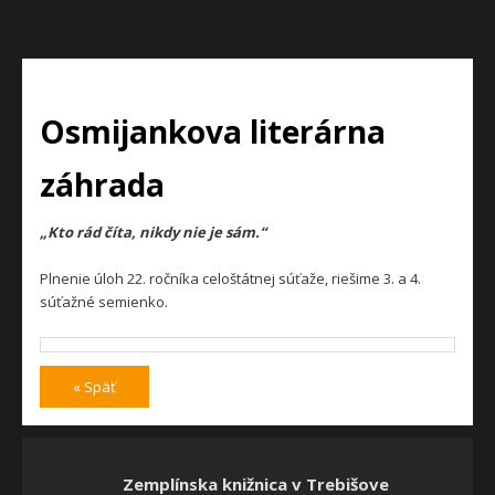
Osmijankova literárna
záhrada
„Kto rád číta, nikdy nie je sám.“
Plnenie úloh 22. ročníka celoštátnej súťaže, riešime 3. a 4.
súťažné semienko.
« Späť
Zemplínska knižnica v Trebišove