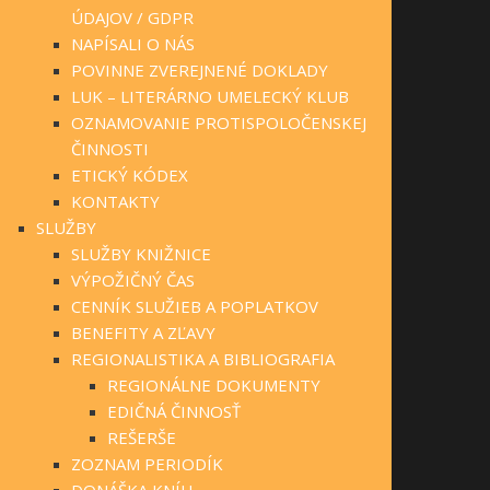
ÚDAJOV / GDPR
NAPÍSALI O NÁS
POVINNE ZVEREJNENÉ DOKLADY
LUK – LITERÁRNO UMELECKÝ KLUB
OZNAMOVANIE PROTISPOLOČENSKEJ
ČINNOSTI
ETICKÝ KÓDEX
KONTAKTY
SLUŽBY
SLUŽBY KNIŽNICE
VÝPOŽIČNÝ ČAS
CENNÍK SLUŽIEB A POPLATKOV
BENEFITY A ZĽAVY
REGIONALISTIKA A BIBLIOGRAFIA
REGIONÁLNE DOKUMENTY
EDIČNÁ ČINNOSŤ
REŠERŠE
ZOZNAM PERIODÍK
DONÁŠKA KNÍH