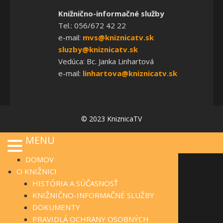
Knižnično-informačné služby
Tel.: 056/672 42 22
e-mail:
mvs@kniznicatv.sk
sluzby@kniznicatv.sk
Vedúca: Bc. Janka Linhartová
e-mail:
linhartova@kniznicatv.sk
© 2023 KniznicaTV
MENU
DOMOV
O KNIŽNICI
HISTÓRIA A SÚČASNOSŤ
KNIŽNIČNO-INFORMAČNÉ SLUŽBY
DOKUMENTY
PRAVIDLÁ OCHRANY OSOBNÝCH