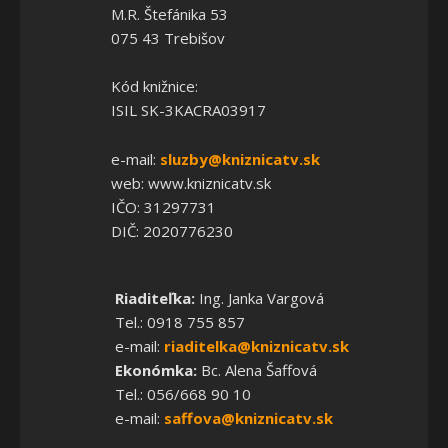
M.R. Štefánika 53
075 43 Trebišov
Kód knižnice:
ISIL SK-3KACRA03917
e-mail:
sluzby@kniznicatv.sk
web: www.kniznicatv.sk
IČO: 31297731
DIČ: 2020776230
Riaditeľka:
Ing. Janka Vargová
Tel.: 0918 755 857
e-mail:
riaditelka@kniznicatv.sk
Ekonómka:
Bc. Alena Šaffová
Tel.: 056/668 90 10
e-mail:
saffova@kniznicatv.sk