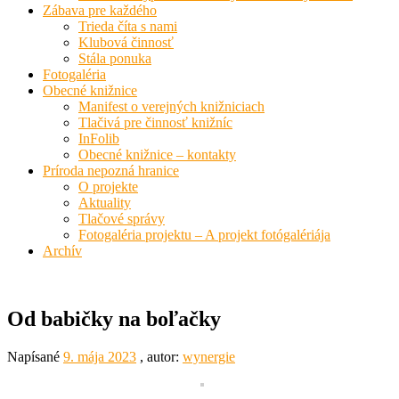
Zábava pre každého
Trieda číta s nami
Klubová činnosť
Stála ponuka
Fotogaléria
Obecné knižnice
Manifest o verejných knižniciach
Tlačivá pre činnosť knižníc
InFolib
Obecné knižnice – kontakty
Príroda nepozná hranice
O projekte
Aktuality
Tlačové správy
Fotogaléria projektu – A projekt fotógalériája
Archív
Od babičky na boľačky
Napísané
9. mája 2023
, autor:
wynergie