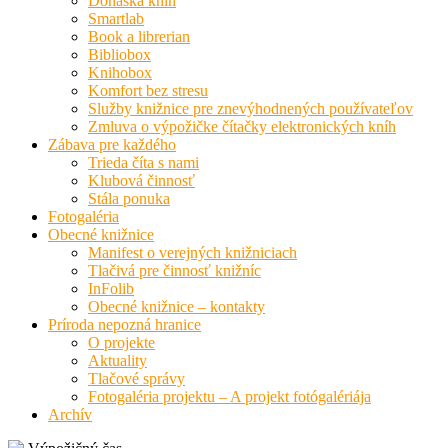
Donáška kníh
Smartlab
Book a librerian
Bibliobox
Knihobox
Komfort bez stresu
Služby knižnice pre znevýhodnených používateľov
Zmluva o výpožičke čítačky elektronických kníh
Zábava pre každého
Trieda číta s nami
Klubová činnosť
Stála ponuka
Fotogaléria
Obecné knižnice
Manifest o verejných knižniciach
Tlačivá pre činnosť knižníc
InFolib
Obecné knižnice – kontakty
Príroda nepozná hranice
O projekte
Aktuality
Tlačové správy
Fotogaléria projektu – A projekt fotógalériája
Archív