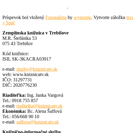
Príspevok bol vložený
Fotogaléria
by
wynergie
. Vytvorte záložku
trv
« Späť
Zemplínska knižnica v Trebišove
M.R. Štefánika 53
075 43 Trebišov
Kód knižnice:
ISIL SK-3KACRA03917
e-mail:
sluzby@kniznicatv.sk
web: www.kniznicatv.sk
IČO: 31297731
DIČ: 2020776230
Riaditeľka:
Ing. Janka Vargová
Tel.: 0918 755 857
e-mail:
riaditelka@kniznicatv.sk
Ekonómka:
Bc. Alena Šaffová
Tel.: 056/668 90 10
e-mail:
saffova@kniznicatv.sk
Knižnično-informačné služby