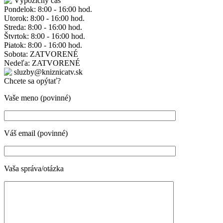
Výpožičný čas
Pondelok: 8:00 - 16:00 hod.
Utorok: 8:00 - 16:00 hod.
Streda: 8:00 - 16:00 hod.
Štvrtok: 8:00 - 16:00 hod.
Piatok: 8:00 - 16:00 hod.
Sobota: ZATVORENÉ
Nedeľa: ZATVORENÉ
sluzby@kniznicatv.sk
Chcete sa opýtať?
Vaše meno (povinné)
Váš email (povinné)
Vaša správa/otázka