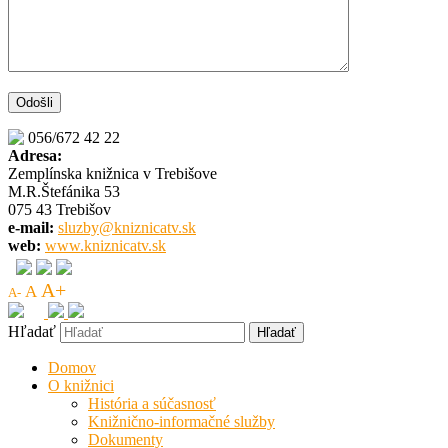
056/672 42 22
Adresa:
Zemplínska knižnica v Trebišove
M.R.Štefánika 53
075 43 Trebišov
e-mail:
sluzby@kniznicatv.sk
web:
www.kniznicatv.sk
A+
A
A-
Hľadať
Domov
O knižnici
História a súčasnosť
Knižnično-informačné služby
Dokumenty