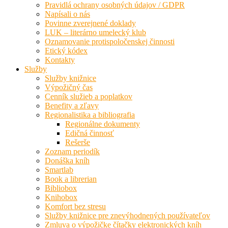
Pravidlá ochrany osobných údajov / GDPR
Napísali o nás
Povinne zverejnené doklady
LUK – literárno umelecký klub
Oznamovanie protispoločenskej činnosti
Etický kódex
Kontakty
Služby
Služby knižnice
Výpožičný čas
Cenník služieb a poplatkov
Benefity a zľavy
Regionalistika a bibliografia
Regionálne dokumenty
Edičná činnosť
Rešerše
Zoznam periodík
Donáška kníh
Smartlab
Book a librerian
Bibliobox
Knihobox
Komfort bez stresu
Služby knižnice pre znevýhodnených používateľov
Zmluva o výpožičke čítačky elektronických kníh