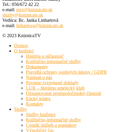
Tel.: 056/672 42 22
e-mail:
mvs@kniznicatv.sk
sluzby@kniznicatv.sk
Vedúca: Bc. Janka Linhartová
e-mail:
linhartova@kniznicatv.sk
© 2023 KniznicaTV
Domov
O knižnici
História a súčasnosť
Knižnično-informačné služby
Dokumenty
Pravidlá ochrany osobných údajov / GDPR
Napísali o nás
Povinne zverejnené doklady
LUK – literárno umelecký klub
Oznamovanie protispoločenskej činnosti
Etický kódex
Kontakty
Služby
Služby knižnice
Knižnično-informačné služby
Cenník služieb a poplatkov
Výpožičný čas