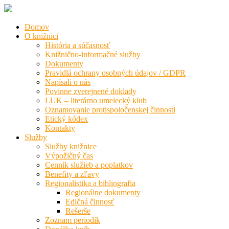
Domov
O knižnici
História a súčasnosť
Knižnično-informačné služby
Dokumenty
Pravidlá ochrany osobných údajov / GDPR
Napísali o nás
Povinne zverejnené doklady
LUK – literárno umelecký klub
Oznamovanie protispoločenskej činnosti
Etický kódex
Kontakty
Služby
Služby knižnice
Výpožičný čas
Cenník služieb a poplatkov
Benefity a zľavy
Regionalistika a bibliografia
Regionálne dokumenty
Edičná činnosť
Rešerše
Zoznam periodík