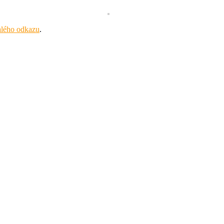
alého odkazu
.