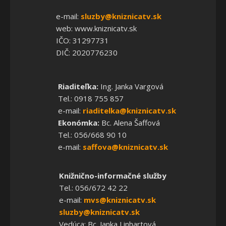
e-mail:
sluzby@kniznicatv.sk
web: www.kniznicatv.sk
IČO: 31297731
DIČ: 2020776230
Riaditeľka:
Ing. Janka Vargová
Tel.: 0918 755 857
e-mail:
riaditelka@kniznicatv.sk
Ekonómka:
Bc. Alena Šaffová
Tel.: 056/668 90 10
e-mail:
saffova@kniznicatv.sk
Knižnično-informačné služby
Tel.: 056/672 42 22
e-mail:
mvs@kniznicatv.sk
sluzby@kniznicatv.sk
Vedúca: Bc. Janka Linhartová