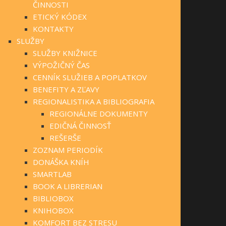
ČINNOSTI
ETICKÝ KÓDEX
KONTAKTY
SLUŽBY
SLUŽBY KNIŽNICE
VÝPOŽIČNÝ ČAS
CENNÍK SLUŽIEB A POPLATKOV
BENEFITY A ZĽAVY
REGIONALISTIKA A BIBLIOGRAFIA
REGIONÁLNE DOKUMENTY
EDIČNÁ ČINNOSŤ
REŠERŠE
ZOZNAM PERIODÍK
DONÁŠKA KNÍH
SMARTLAB
BOOK A LIBRERIAN
BIBLIOBOX
KNIHOBOX
KOMFORT BEZ STRESU