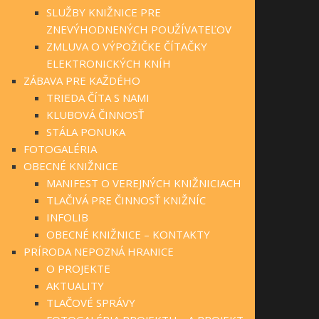
SLUŽBY KNIŽNICE PRE
ZNEVÝHODNENÝCH POUŽÍVATEĽOV
ZMLUVA O VÝPOŽIČKE ČÍTAČKY
ELEKTRONICKÝCH KNÍH
ZÁBAVA PRE KAŽDÉHO
TRIEDA ČÍTA S NAMI
KLUBOVÁ ČINNOSŤ
STÁLA PONUKA
FOTOGALÉRIA
OBECNÉ KNIŽNICE
MANIFEST O VEREJNÝCH KNIŽNICIACH
TLAČIVÁ PRE ČINNOSŤ KNIŽNÍC
INFOLIB
OBECNÉ KNIŽNICE – KONTAKTY
PRÍRODA NEPOZNÁ HRANICE
O PROJEKTE
AKTUALITY
TLAČOVÉ SPRÁVY