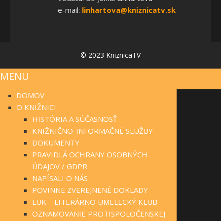
e-mail:
linhartova@kniznicatv.sk
© 2023 KniznicaTV
MENU
DOMOV
O KNIŽNICI
HISTÓRIA A SÚČASNOSŤ
KNIŽNIČNO-INFORMAČNÉ SLUŽBY
DOKUMENTY
PRAVIDLÁ OCHRANY OSOBNÝCH
ÚDAJOV / GDPR
NAPÍSALI O NÁS
POVINNE ZVEREJNENÉ DOKLADY
LUK – LITERÁRNO UMELECKÝ KLUB
OZNAMOVANIE PROTISPOLOČENSKEJ