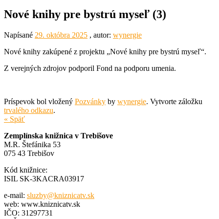
Nové knihy pre bystrú myseľ (3)
Napísané
29. októbra 2025
, autor:
wynergie
Nové knihy zakúpené z projektu „Nové knihy pre bystrú myseľ“.
Z verejných zdrojov podporil Fond na podporu umenia.
Príspevok bol vložený
Pozvánky
by
wynergie
. Vytvorte záložku
trvalého odkazu
.
« Späť
Zemplínska knižnica v Trebišove
M.R. Štefánika 53
075 43 Trebišov
Kód knižnice:
ISIL SK-3KACRA03917
e-mail:
sluzby@kniznicatv.sk
web: www.kniznicatv.sk
IČO: 31297731