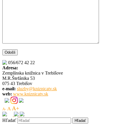
056/672 42 22
Adresa:
Zemplínska knižnica v Trebišove
M.R.Štefánika 53
075 43 Trebišov
e-mail:
sluzby@kniznicatv.sk
web:
www.kniznicatv.sk
A+
A
A-
Hľadať