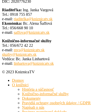
DIČ: 2020776230
Riaditeľka:
Ing. Janka Vargová
Tel.: 0918 755 857
e-mail:
riaditelka@kniznicatv.sk
Ekonómka:
Bc. Alena Šaffová
Tel.: 056/668 90 10
e-mail:
saffova@kniznicatv.sk
Knižnično-informačné služby
Tel.: 056/672 42 22
e-mail:
mvs@kniznicatv.sk
sluzby@kniznicatv.sk
Vedúca: Bc. Janka Linhartová
e-mail:
linhartova@kniznicatv.sk
© 2023 KniznicaTV
Domov
O knižnici
História a súčasnosť
Knižnično-informačné služby
Dokumenty
Pravidlá ochrany osobných údajov / GDPR
Napísali o nás
Povinne zverejnené doklady