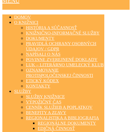
MENU
DOMOV
O KNIŽNICI
HISTÓRIA A SÚČASNOSŤ
KNIŽNIČNO-INFORMAČNÉ SLUŽBY
DOKUMENTY
PRAVIDLÁ OCHRANY OSOBNÝCH
ÚDAJOV / GDPR
NAPÍSALI O NÁS
POVINNE ZVEREJNENÉ DOKLADY
LUK – LITERÁRNO UMELECKÝ KLUB
OZNAMOVANIE
PROTISPOLOČENSKEJ ČINNOSTI
ETICKÝ KÓDEX
KONTAKTY
SLUŽBY
SLUŽBY KNIŽNICE
VÝPOŽIČNÝ ČAS
CENNÍK SLUŽIEB A POPLATKOV
BENEFITY A ZĽAVY
REGIONALISTIKA A BIBLIOGRAFIA
REGIONÁLNE DOKUMENTY
EDIČNÁ ČINNOSŤ