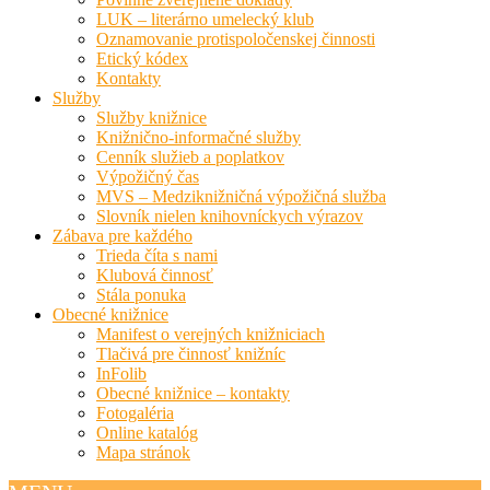
LUK – literárno umelecký klub
Oznamovanie protispoločenskej činnosti
Etický kódex
Kontakty
Služby
Služby knižnice
Knižnično-informačné služby
Cenník služieb a poplatkov
Výpožičný čas
MVS – Medziknižničná výpožičná služba
Slovník nielen knihovníckych výrazov
Zábava pre každého
Trieda číta s nami
Klubová činnosť
Stála ponuka
Obecné knižnice
Manifest o verejných knižniciach
Tlačivá pre činnosť knižníc
InFolib
Obecné knižnice – kontakty
Fotogaléria
Online katalóg
Mapa stránok