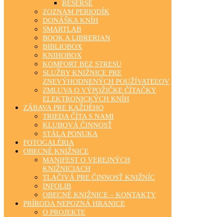
REŠERŠE
ZOZNAM PERIODÍK
DONÁŠKA KNÍH
SMARTLAB
BOOK A LIBRERIAN
BIBLIOBOX
KNIHOBOX
KOMFORT BEZ STRESU
SLUŽBY KNIŽNICE PRE
ZNEVÝHODNENÝCH POUŽÍVATEĽOV
ZMLUVA O VÝPOŽIČKE ČÍTAČKY
ELEKTRONICKÝCH KNÍH
ZÁBAVA PRE KAŽDÉHO
TRIEDA ČÍTA S NAMI
KLUBOVÁ ČINNOSŤ
STÁLA PONUKA
FOTOGALÉRIA
OBECNÉ KNIŽNICE
MANIFEST O VEREJNÝCH
KNIŽNICIACH
TLAČIVÁ PRE ČINNOSŤ KNIŽNÍC
INFOLIB
OBECNÉ KNIŽNICE – KONTAKTY
PRÍRODA NEPOZNÁ HRANICE
O PROJEKTE