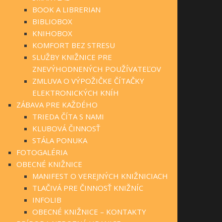
BOOK A LIBRERIAN
BIBLIOBOX
KNIHOBOX
KOMFORT BEZ STRESU
SLUŽBY KNIŽNICE PRE
ZNEVÝHODNENÝCH POUŽÍVATEĽOV
ZMLUVA O VÝPOŽIČKE ČÍTAČKY
ELEKTRONICKÝCH KNÍH
ZÁBAVA PRE KAŽDÉHO
TRIEDA ČÍTA S NAMI
KLUBOVÁ ČINNOSŤ
STÁLA PONUKA
FOTOGALÉRIA
OBECNÉ KNIŽNICE
MANIFEST O VEREJNÝCH KNIŽNICIACH
TLAČIVÁ PRE ČINNOSŤ KNIŽNÍC
INFOLIB
OBECNÉ KNIŽNICE – KONTAKTY