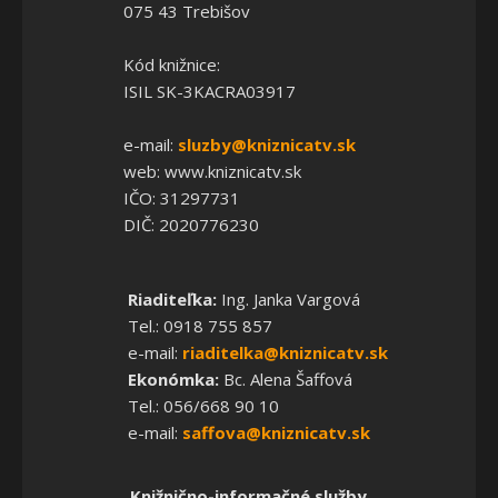
075 43 Trebišov
Kód knižnice:
ISIL SK-3KACRA03917
e-mail:
sluzby@kniznicatv.sk
web: www.kniznicatv.sk
IČO: 31297731
DIČ: 2020776230
Riaditeľka:
Ing. Janka Vargová
Tel.: 0918 755 857
e-mail:
riaditelka@kniznicatv.sk
Ekonómka:
Bc. Alena Šaffová
Tel.: 056/668 90 10
e-mail:
saffova@kniznicatv.sk
Knižnično-informačné služby