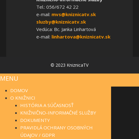
Tel.: 056/672 42 22
e-mail:
mvs@kniznicatv.sk
sluzby@kniznicatv.sk
Vedúca: Bc. Janka Linhartová
e-mail:
linhartova@kniznicatv.sk
© 2023 KniznicaTV
MENU
DOMOV
O KNIŽNICI
HISTÓRIA A SÚČASNOSŤ
KNIŽNIČNO-INFORMAČNÉ SLUŽBY
DOKUMENTY
PRAVIDLÁ OCHRANY OSOBNÝCH
ÚDAJOV / GDPR