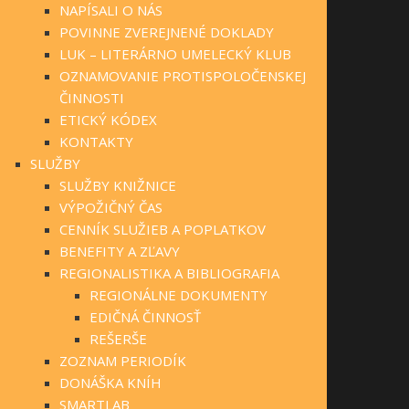
NAPÍSALI O NÁS
POVINNE ZVEREJNENÉ DOKLADY
LUK – LITERÁRNO UMELECKÝ KLUB
OZNAMOVANIE PROTISPOLOČENSKEJ
ČINNOSTI
ETICKÝ KÓDEX
KONTAKTY
SLUŽBY
SLUŽBY KNIŽNICE
VÝPOŽIČNÝ ČAS
CENNÍK SLUŽIEB A POPLATKOV
BENEFITY A ZĽAVY
REGIONALISTIKA A BIBLIOGRAFIA
REGIONÁLNE DOKUMENTY
EDIČNÁ ČINNOSŤ
REŠERŠE
ZOZNAM PERIODÍK
DONÁŠKA KNÍH
SMARTLAB