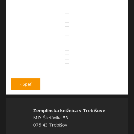
« Späť
Zemplínska knižnica v Trebišove
M.R. Štefánika 53
075 43 Trebišov