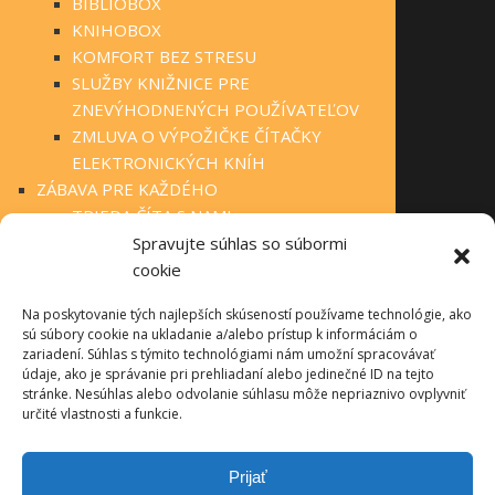
BIBLIOBOX
KNIHOBOX
KOMFORT BEZ STRESU
SLUŽBY KNIŽNICE PRE
ZNEVÝHODNENÝCH POUŽÍVATEĽOV
ZMLUVA O VÝPOŽIČKE ČÍTAČKY
ELEKTRONICKÝCH KNÍH
ZÁBAVA PRE KAŽDÉHO
TRIEDA ČÍTA S NAMI
KLUBOVÁ ČINNOSŤ
Spravujte súhlas so súbormi
STÁLA PONUKA
cookie
FOTOGALÉRIA
Na poskytovanie tých najlepších skúseností používame technológie, ako
OBECNÉ KNIŽNICE
sú súbory cookie na ukladanie a/alebo prístup k informáciám o
MANIFEST O VEREJNÝCH KNIŽNICIACH
zariadení. Súhlas s týmito technológiami nám umožní spracovávať
TLAČIVÁ PRE ČINNOSŤ KNIŽNÍC
údaje, ako je správanie pri prehliadaní alebo jedinečné ID na tejto
stránke. Nesúhlas alebo odvolanie súhlasu môže nepriaznivo ovplyvniť
INFOLIB
určité vlastnosti a funkcie.
OBECNÉ KNIŽNICE – KONTAKTY
PRÍRODA NEPOZNÁ HRANICE
Prijať
O PROJEKTE