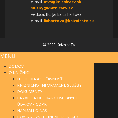
e-mail:
mvs@kniznicatv.sk
sluzby@kniznicatv.sk
Vedúca: Bc. Janka Linhartová
e-mail:
linhartova@kniznicatv.sk
© 2023 KniznicaTV
MENU
DOMOV
O KNIŽNICI
HISTÓRIA A SÚČASNOSŤ
KNIŽNIČNO-INFORMAČNÉ SLUŽBY
DOKUMENTY
PRAVIDLÁ OCHRANY OSOBNÝCH
ÚDAJOV / GDPR
NAPÍSALI O NÁS
POVINNE ZVEREJNENÉ DOKLADY