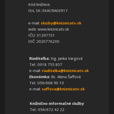
Kód knižnice:
ISIL SK-3KACRA03917
e-mail:
sluzby@kniznicatv.sk
web: www.kniznicatv.sk
IČO: 31297731
DIČ: 2020776230
Riaditeľka:
Ing. Janka Vargová
Tel.: 0918 755 857
e-mail:
riaditelka@kniznicatv.sk
Ekonómka:
Bc. Alena Šaffová
Tel.: 056/668 90 10
e-mail:
saffova@kniznicatv.sk
Knižnično-informačné služby
Tel.: 056/672 42 22