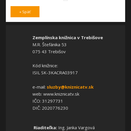
« Späť
Zemplínska knižnica v Trebišove
M.R. Štefánika 53
075 43 Trebišov
Kód knižnice:
ISIL SK-3KACRA03917
e-mail:
sluzby@kniznicatv.sk
web: www.kniznicatv.sk
IČO: 31297731
DIČ: 2020776230
Riaditeľka:
Ing. Janka Vargová