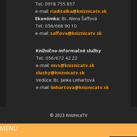
Tel.: 0918 755 857
e-mail:
riaditelka@kniznicatv.sk
Ekonómka:
Bc. Alena Šaffová
Tel.: 056/668 90 10
e-mail:
saffova@kniznicatv.sk
Knižnično-informačné služby
Tel.: 056/672 42 22
e-mail:
mvs@kniznicatv.sk
sluzby@kniznicatv.sk
Vedúca: Bc. Janka Linhartová
e-mail:
linhartova@kniznicatv.sk
© 2023 KniznicaTV
MENU