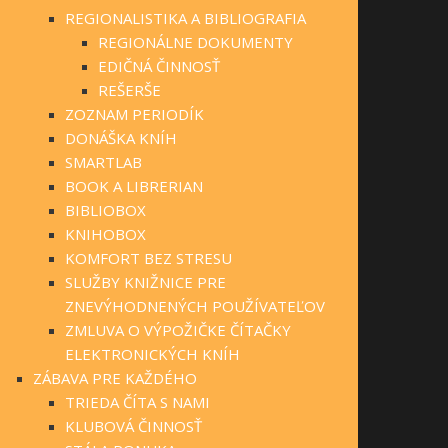
REGIONALISTIKA A BIBLIOGRAFIA
REGIONÁLNE DOKUMENTY
EDIČNÁ ČINNOSŤ
REŠERŠE
ZOZNAM PERIODÍK
DONÁŠKA KNÍH
SMARTLAB
BOOK A LIBRERIAN
BIBLIOBOX
KNIHOBOX
KOMFORT BEZ STRESU
SLUŽBY KNIŽNICE PRE
ZNEVÝHODNENÝCH POUŽÍVATEĽOV
ZMLUVA O VÝPOŽIČKE ČÍTAČKY
ELEKTRONICKÝCH KNÍH
ZÁBAVA PRE KAŽDÉHO
TRIEDA ČÍTA S NAMI
KLUBOVÁ ČINNOSŤ