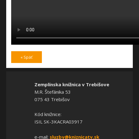
« Späť
Zemplínska knižnica v Trebišove
M.R. Štefánika 53
075 43 Trebišov
Kód knižnice:
ISIL SK-3KACRA03917
e-mail:
sluzby@kniznicatv.sk