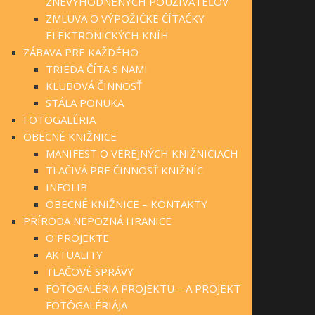
ZNEVÝHODNENÝCH POUŽÍVATEĽOV
ZMLUVA O VÝPOŽIČKE ČÍTAČKY
ELEKTRONICKÝCH KNÍH
ZÁBAVA PRE KAŽDÉHO
TRIEDA ČÍTA S NAMI
KLUBOVÁ ČINNOSŤ
STÁLA PONUKA
FOTOGALÉRIA
OBECNÉ KNIŽNICE
MANIFEST O VEREJNÝCH KNIŽNICIACH
TLAČIVÁ PRE ČINNOSŤ KNIŽNÍC
INFOLIB
OBECNÉ KNIŽNICE – KONTAKTY
PRÍRODA NEPOZNÁ HRANICE
O PROJEKTE
AKTUALITY
TLAČOVÉ SPRÁVY
FOTOGALÉRIA PROJEKTU – A PROJEKT
FOTÓGALÉRIÁJA