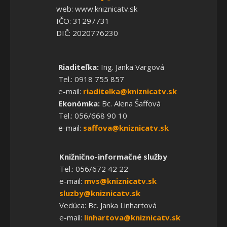
web: www.kniznicatv.sk
IČO: 31297731
DIČ: 2020776230
Riaditeľka:
Ing. Janka Vargová
Tel.: 0918 755 857
e-mail:
riaditelka@kniznicatv.sk
Ekonómka:
Bc. Alena Šaffová
Tel.: 056/668 90 10
e-mail:
saffova@kniznicatv.sk
Knižnično-informačné služby
Tel.: 056/672 42 22
e-mail:
mvs@kniznicatv.sk
sluzby@kniznicatv.sk
Vedúca: Bc. Janka Linhartová
e-mail:
linhartova@kniznicatv.sk