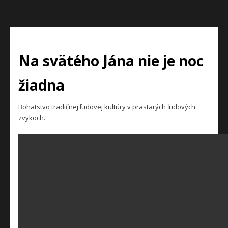
Na svätého Jána nie je noc
žiadna
Bohatstvo tradičnej ľudovej kultúry v prastarých ľudových
zvykoch.