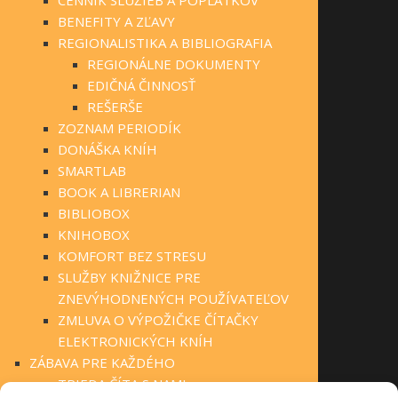
BENEFITY A ZĽAVY
REGIONALISTIKA A BIBLIOGRAFIA
REGIONÁLNE DOKUMENTY
EDIČNÁ ČINNOSŤ
REŠERŠE
ZOZNAM PERIODÍK
DONÁŠKA KNÍH
SMARTLAB
BOOK A LIBRERIAN
BIBLIOBOX
KNIHOBOX
KOMFORT BEZ STRESU
SLUŽBY KNIŽNICE PRE
ZNEVÝHODNENÝCH POUŽÍVATEĽOV
ZMLUVA O VÝPOŽIČKE ČÍTAČKY
ELEKTRONICKÝCH KNÍH
ZÁBAVA PRE KAŽDÉHO
TRIEDA ČÍTA S NAMI