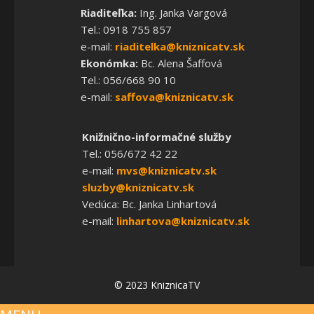
Riaditeľka:
Ing. Janka Vargová
Tel.: 0918 755 857
e-mail:
riaditelka@kniznicatv.sk
Ekonómka:
Bc. Alena Šaffová
Tel.: 056/668 90 10
e-mail:
saffova@kniznicatv.sk
Knižnično-informačné služby
Tel.: 056/672 42 22
e-mail:
mvs@kniznicatv.sk
sluzby@kniznicatv.sk
Vedúca: Bc. Janka Linhartová
e-mail:
linhartova@kniznicatv.sk
© 2023 KniznicaTV