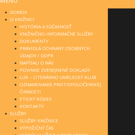
MENU
DOMOV
O KNIŽNICI
HISTÓRIA A SÚČASNOSŤ
KNIŽNIČNO-INFORMAČNÉ SLUŽBY
DOKUMENTY
PRAVIDLÁ OCHRANY OSOBNÝCH
ÚDAJOV / GDPR
NAPÍSALI O NÁS
POVINNE ZVEREJNENÉ DOKLADY
LUK – LITERÁRNO UMELECKÝ KLUB
OZNAMOVANIE PROTISPOLOČENSKEJ
ČINNOSTI
ETICKÝ KÓDEX
KONTAKTY
SLUŽBY
SLUŽBY KNIŽNICE
VÝPOŽIČNÝ ČAS
CENNÍK SLUŽIEB A POPLATKOV