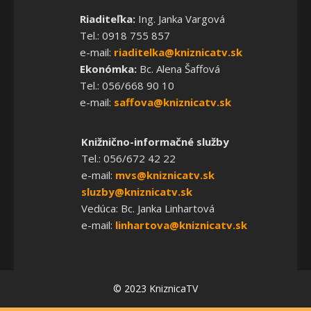
Riaditeľka:
Ing. Janka Vargová
Tel.: 0918 755 857
e-mail:
riaditelka@kniznicatv.sk
Ekonómka:
Bc. Alena Šaffová
Tel.: 056/668 90 10
e-mail:
saffova@kniznicatv.sk
Knižnično-informačné služby
Tel.: 056/672 42 22
e-mail:
mvs@kniznicatv.sk
sluzby@kniznicatv.sk
Vedúca: Bc. Janka Linhartová
e-mail:
linhartova@kniznicatv.sk
© 2023 KniznicaTV