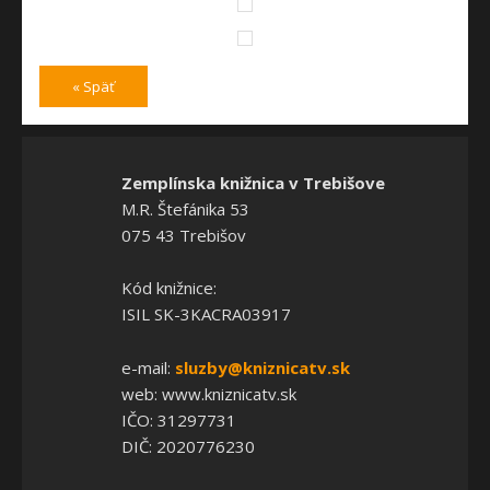
« Späť
Zemplínska knižnica v Trebišove
M.R. Štefánika 53
075 43 Trebišov
Kód knižnice:
ISIL SK-3KACRA03917
e-mail:
sluzby@kniznicatv.sk
web: www.kniznicatv.sk
IČO: 31297731
DIČ: 2020776230