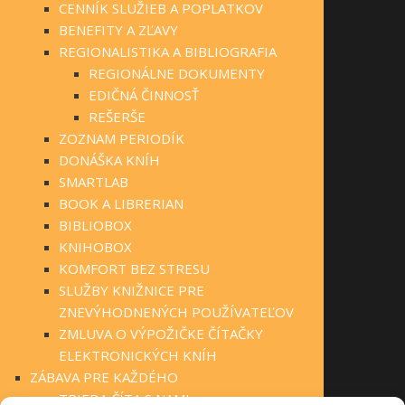
CENNÍK SLUŽIEB A POPLATKOV
BENEFITY A ZĽAVY
REGIONALISTIKA A BIBLIOGRAFIA
REGIONÁLNE DOKUMENTY
EDIČNÁ ČINNOSŤ
REŠERŠE
ZOZNAM PERIODÍK
DONÁŠKA KNÍH
SMARTLAB
BOOK A LIBRERIAN
BIBLIOBOX
KNIHOBOX
KOMFORT BEZ STRESU
SLUŽBY KNIŽNICE PRE
ZNEVÝHODNENÝCH POUŽÍVATEĽOV
ZMLUVA O VÝPOŽIČKE ČÍTAČKY
ELEKTRONICKÝCH KNÍH
ZÁBAVA PRE KAŽDÉHO
TRIEDA ČÍTA S NAMI