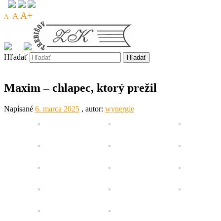
A+
A
A-
Hľadať
Maxim – chlapec, ktorý prežil
Napísané
6. marca 2025
, autor:
wynergie