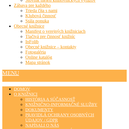
Slovník nielen knihovníckych výrazov
Zábava pre každého
Trieda číta s nami
Klubová činnosť
Stála ponuka
Obecné knižnice
Manifest o verejných knižniciach
Tlačivá pre činnosť knižníc
InFolib
Obecné knižnice – kontakty
Fotogaléria
Online katalóg
Mapa stránok
MENU
DOMOV
O KNIŽNICI
HISTÓRIA A SÚČASNOSŤ
KNIŽNIČNO-INFORMAČNÉ SLUŽBY
DOKUMENTY
PRAVIDLÁ OCHRANY OSOBNÝCH
ÚDAJOV / GDPR
NAPÍSALI O NÁS