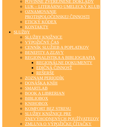
POVINNE ZVEREJNENÉ DOKLADY
LUK – LITERÁRNO UMELECKÝ KLUB
OZNAMOVANIE
PROTISPOLOČENSKEJ ČINNOSTI
ETICKÝ KÓDEX
KONTAKTY
SLUŽBY
SLUŽBY KNIŽNICE
VÝPOŽIČNÝ ČAS
CENNÍK SLUŽIEB A POPLATKOV
BENEFITY A ZĽAVY
REGIONALISTIKA A BIBLIOGRAFIA
REGIONÁLNE DOKUMENTY
EDIČNÁ ČINNOSŤ
REŠERŠE
ZOZNAM PERIODÍK
DONÁŠKA KNÍH
SMARTLAB
BOOK A LIBRERIAN
BIBLIOBOX
KNIHOBOX
KOMFORT BEZ STRESU
SLUŽBY KNIŽNICE PRE
ZNEVÝHODNENÝCH POUŽÍVATEĽOV
ZMLUVA O VÝPOŽIČKE ČÍTAČKY