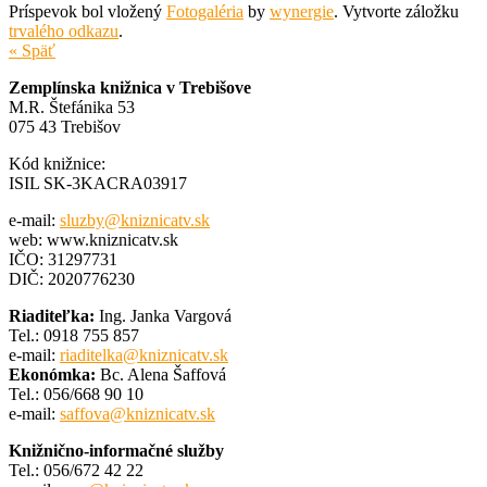
Príspevok bol vložený
Fotogaléria
by
wynergie
. Vytvorte záložku
trvalého odkazu
.
« Späť
Zemplínska knižnica v Trebišove
M.R. Štefánika 53
075 43 Trebišov
Kód knižnice:
ISIL SK-3KACRA03917
e-mail:
sluzby@kniznicatv.sk
web: www.kniznicatv.sk
IČO: 31297731
DIČ: 2020776230
Riaditeľka:
Ing. Janka Vargová
Tel.: 0918 755 857
e-mail:
riaditelka@kniznicatv.sk
Ekonómka:
Bc. Alena Šaffová
Tel.: 056/668 90 10
e-mail:
saffova@kniznicatv.sk
Knižnično-informačné služby
Tel.: 056/672 42 22