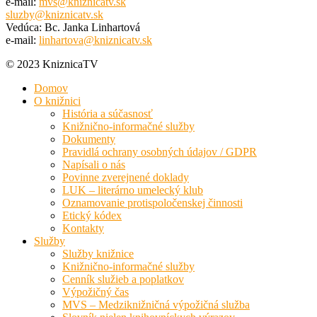
e-mail:
mvs@kniznicatv.sk
sluzby@kniznicatv.sk
Vedúca: Bc. Janka Linhartová
e-mail:
linhartova@kniznicatv.sk
© 2023 KniznicaTV
Domov
O knižnici
História a súčasnosť
Knižnično-informačné služby
Dokumenty
Pravidlá ochrany osobných údajov / GDPR
Napísali o nás
Povinne zverejnené doklady
LUK – literárno umelecký klub
Oznamovanie protispoločenskej činnosti
Etický kódex
Kontakty
Služby
Služby knižnice
Knižnično-informačné služby
Cenník služieb a poplatkov
Výpožičný čas
MVS – Medziknižničná výpožičná služba