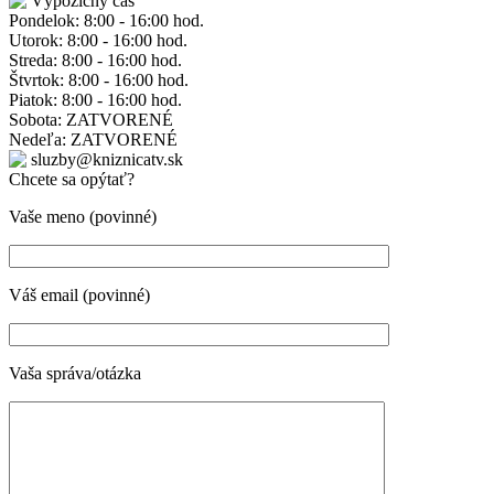
Výpožičný čas
Pondelok: 8:00 - 16:00 hod.
Utorok: 8:00 - 16:00 hod.
Streda: 8:00 - 16:00 hod.
Štvrtok: 8:00 - 16:00 hod.
Piatok: 8:00 - 16:00 hod.
Sobota: ZATVORENÉ
Nedeľa: ZATVORENÉ
sluzby@kniznicatv.sk
Chcete sa opýtať?
Vaše meno (povinné)
Váš email (povinné)
Vaša správa/otázka