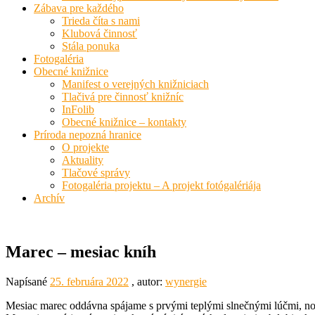
Zábava pre každého
Trieda číta s nami
Klubová činnosť
Stála ponuka
Fotogaléria
Obecné knižnice
Manifest o verejných knižniciach
Tlačivá pre činnosť knižníc
InFolib
Obecné knižnice – kontakty
Príroda nepozná hranice
O projekte
Aktuality
Tlačové správy
Fotogaléria projektu – A projekt fotógalériája
Archív
Marec – mesiac kníh
Napísané
25. februára 2022
, autor:
wynergie
Mesiac marec oddávna spájame s prvými teplými slnečnými lúčmi, no k 