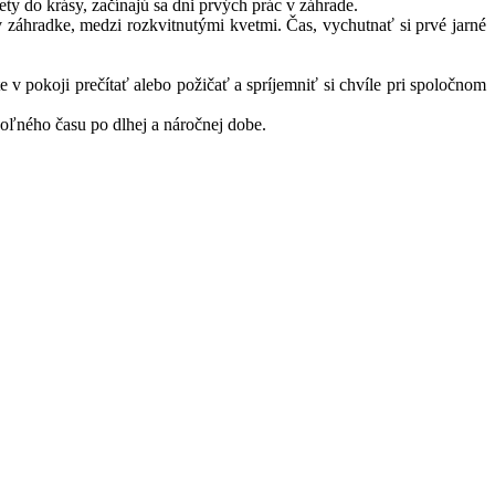
ty do krásy, začínajú sa dni prvých prác v záhrade.
 záhradke, medzi rozkvitnutými kvetmi. Čas, vychutnať si prvé jarné
 v pokoji prečítať alebo požičať a spríjemniť si chvíle pri spoločnom
oľného času po dlhej a náročnej dobe.