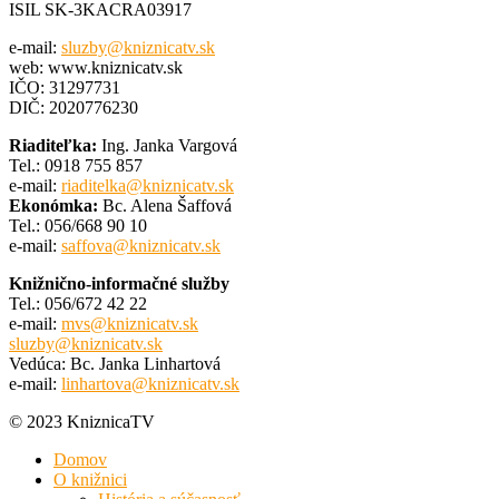
ISIL SK-3KACRA03917
e-mail:
sluzby@kniznicatv.sk
web: www.kniznicatv.sk
IČO: 31297731
DIČ: 2020776230
Riaditeľka:
Ing. Janka Vargová
Tel.: 0918 755 857
e-mail:
riaditelka@kniznicatv.sk
Ekonómka:
Bc. Alena Šaffová
Tel.: 056/668 90 10
e-mail:
saffova@kniznicatv.sk
Knižnično-informačné služby
Tel.: 056/672 42 22
e-mail:
mvs@kniznicatv.sk
sluzby@kniznicatv.sk
Vedúca: Bc. Janka Linhartová
e-mail:
linhartova@kniznicatv.sk
© 2023 KniznicaTV
Domov
O knižnici