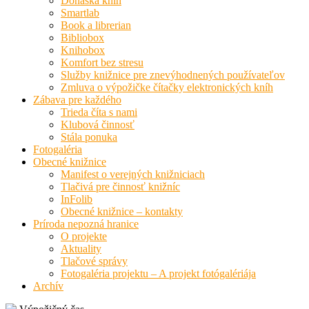
Donáška kníh
Smartlab
Book a librerian
Bibliobox
Knihobox
Komfort bez stresu
Služby knižnice pre znevýhodnených používateľov
Zmluva o výpožičke čítačky elektronických kníh
Zábava pre každého
Trieda číta s nami
Klubová činnosť
Stála ponuka
Fotogaléria
Obecné knižnice
Manifest o verejných knižniciach
Tlačivá pre činnosť knižníc
InFolib
Obecné knižnice – kontakty
Príroda nepozná hranice
O projekte
Aktuality
Tlačové správy
Fotogaléria projektu – A projekt fotógalériája
Archív