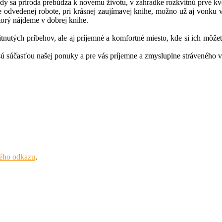
kedy sa príroda prebúdza k novému životu, v záhradke rozkvitnú prvé kve
odvedenej robote, pri krásnej zaujímavej knihe, možno už aj vonku v
torý nájdeme v dobrej knihe.
tnutých príbehov, ale aj príjemné a komfortné miesto, kde si ich môžete
sú súčasťou našej ponuky a pre vás príjemne a zmysluplne stráveného v
lého odkazu
.