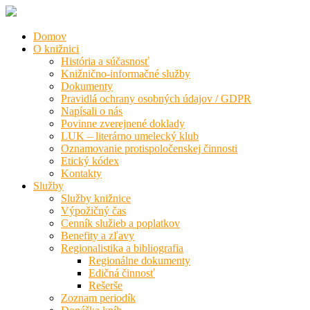
Domov
O knižnici
História a súčasnosť
Knižnično-informačné služby
Dokumenty
Pravidlá ochrany osobných údajov / GDPR
Napísali o nás
Povinne zverejnené doklady
LUK – literárno umelecký klub
Oznamovanie protispoločenskej činnosti
Etický kódex
Kontakty
Služby
Služby knižnice
Výpožičný čas
Cenník služieb a poplatkov
Benefity a zľavy
Regionalistika a bibliografia
Regionálne dokumenty
Edičná činnosť
Rešerše
Zoznam periodík