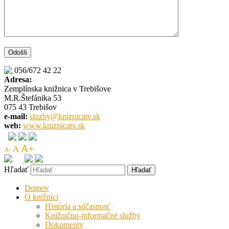
056/672 42 22
Adresa:
Zemplínska knižnica v Trebišove
M.R.Štefánika 53
075 43 Trebišov
e-mail:
sluzby@kniznicatv.sk
web:
www.kniznicatv.sk
A+
A
A-
Hľadať
Domov
O knižnici
História a súčasnosť
Knižnično-informačné služby
Dokumenty