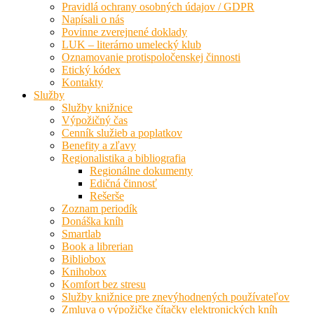
Pravidlá ochrany osobných údajov / GDPR
Napísali o nás
Povinne zverejnené doklady
LUK – literárno umelecký klub
Oznamovanie protispoločenskej činnosti
Etický kódex
Kontakty
Služby
Služby knižnice
Výpožičný čas
Cenník služieb a poplatkov
Benefity a zľavy
Regionalistika a bibliografia
Regionálne dokumenty
Edičná činnosť
Rešerše
Zoznam periodík
Donáška kníh
Smartlab
Book a librerian
Bibliobox
Knihobox
Komfort bez stresu
Služby knižnice pre znevýhodnených používateľov
Zmluva o výpožičke čítačky elektronických kníh