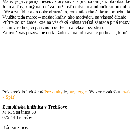
Marec je prvý jarný mesiac, ktorý súvisí s príchodom jari, obdobia, 
Je to aj čas, ktorý nám dáva možnosť oddychu a odpočinku po dobre 
lúče a zahĺbiť sa do dobrodružného, romantického či krimi príbehu, k
Využite teda marec – mesiac knihy, ako motiváciu na vlastné čítanie.
Príďte do knižnice, kde na vás čaká krásna veľká záhrada plná rozkvi
čítaní v rodine, či pasívnom oddychu a relaxe bez stresu.
Zároveň vás pozývame do knižnice aj na pripravené podujatia, ktoré 
Príspevok bol vložený
Pozvánky
by
wynergie
. Vytvorte záložku
trva
« Späť
Zemplínska knižnica v Trebišove
M.R. Štefánika 53
075 43 Trebišov
Kód knižnice: