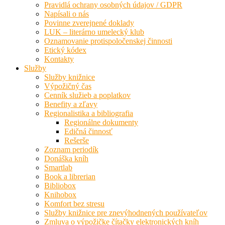
Pravidlá ochrany osobných údajov / GDPR
Napísali o nás
Povinne zverejnené doklady
LUK – literárno umelecký klub
Oznamovanie protispoločenskej činnosti
Etický kódex
Kontakty
Služby
Služby knižnice
Výpožičný čas
Cenník služieb a poplatkov
Benefity a zľavy
Regionalistika a bibliografia
Regionálne dokumenty
Edičná činnosť
Rešerše
Zoznam periodík
Donáška kníh
Smartlab
Book a librerian
Bibliobox
Knihobox
Komfort bez stresu
Služby knižnice pre znevýhodnených používateľov
Zmluva o výpožičke čítačky elektronických kníh