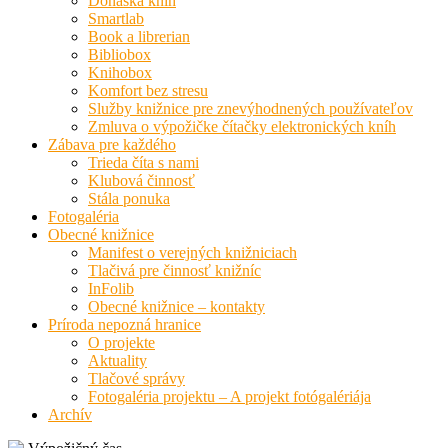
Donáška kníh
Smartlab
Book a librerian
Bibliobox
Knihobox
Komfort bez stresu
Služby knižnice pre znevýhodnených používateľov
Zmluva o výpožičke čítačky elektronických kníh
Zábava pre každého
Trieda číta s nami
Klubová činnosť
Stála ponuka
Fotogaléria
Obecné knižnice
Manifest o verejných knižniciach
Tlačivá pre činnosť knižníc
InFolib
Obecné knižnice – kontakty
Príroda nepozná hranice
O projekte
Aktuality
Tlačové správy
Fotogaléria projektu – A projekt fotógalériája
Archív