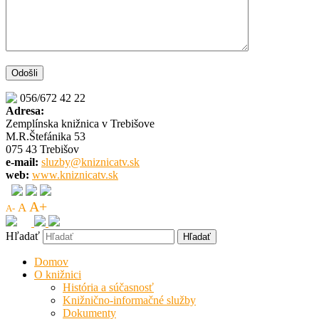
056/672 42 22
Adresa:
Zemplínska knižnica v Trebišove
M.R.Štefánika 53
075 43 Trebišov
e-mail:
sluzby@kniznicatv.sk
web:
www.kniznicatv.sk
A+
A
A-
Hľadať
Domov
O knižnici
História a súčasnosť
Knižnično-informačné služby
Dokumenty