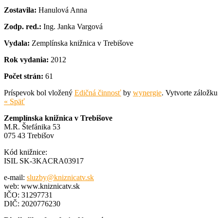
Zostavila:
Hanulová Anna
Zodp. red.:
Ing. Janka Vargová
Vydala:
Zemplínska knižnica v Trebišove
Rok vydania:
2012
Počet strán:
61
Príspevok bol vložený
Edičná činnosť
by
wynergie
. Vytvorte záložk
« Späť
Zemplínska knižnica v Trebišove
M.R. Štefánika 53
075 43 Trebišov
Kód knižnice:
ISIL SK-3KACRA03917
e-mail:
sluzby@kniznicatv.sk
web: www.kniznicatv.sk
IČO: 31297731
DIČ: 2020776230