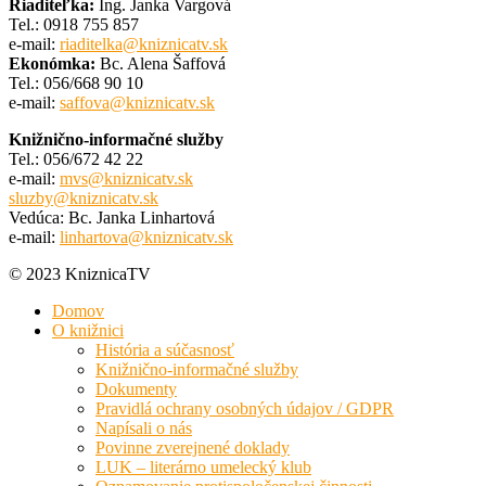
Riaditeľka:
Ing. Janka Vargová
Tel.: 0918 755 857
e-mail:
riaditelka@kniznicatv.sk
Ekonómka:
Bc. Alena Šaffová
Tel.: 056/668 90 10
e-mail:
saffova@kniznicatv.sk
Knižnično-informačné služby
Tel.: 056/672 42 22
e-mail:
mvs@kniznicatv.sk
sluzby@kniznicatv.sk
Vedúca: Bc. Janka Linhartová
e-mail:
linhartova@kniznicatv.sk
© 2023 KniznicaTV
Domov
O knižnici
História a súčasnosť
Knižnično-informačné služby
Dokumenty
Pravidlá ochrany osobných údajov / GDPR
Napísali o nás
Povinne zverejnené doklady
LUK – literárno umelecký klub