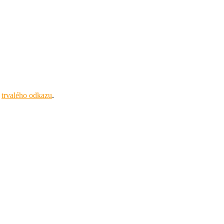
u
trvalého odkazu
.