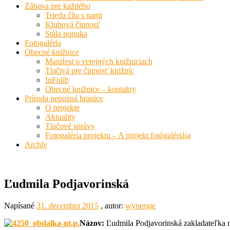
Zábava pre každého
Trieda číta s nami
Klubová činnosť
Stála ponuka
Fotogaléria
Obecné knižnice
Manifest o verejných knižniciach
Tlačivá pre činnosť knižníc
InFolib
Obecné knižnice – kontakty
Príroda nepozná hranice
O projekte
Aktuality
Tlačové správy
Fotogaléria projektu – A projekt fotógalériája
Archív
Ľudmila Podjavorinská
Napísané
31. decembra 2015
, autor:
wynergie
Názov:
Ľudmila Podjavorinská zakladateľka mo