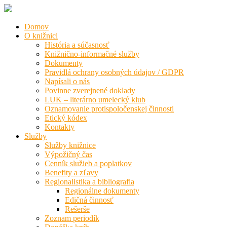
Domov
O knižnici
História a súčasnosť
Knižnično-informačné služby
Dokumenty
Pravidlá ochrany osobných údajov / GDPR
Napísali o nás
Povinne zverejnené doklady
LUK – literárno umelecký klub
Oznamovanie protispoločenskej činnosti
Etický kódex
Kontakty
Služby
Služby knižnice
Výpožičný čas
Cenník služieb a poplatkov
Benefity a zľavy
Regionalistika a bibliografia
Regionálne dokumenty
Edičná činnosť
Rešerše
Zoznam periodík