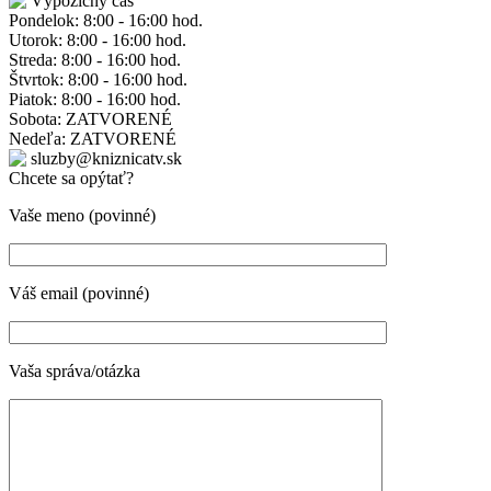
Výpožičný čas
Pondelok: 8:00 - 16:00 hod.
Utorok: 8:00 - 16:00 hod.
Streda: 8:00 - 16:00 hod.
Štvrtok: 8:00 - 16:00 hod.
Piatok: 8:00 - 16:00 hod.
Sobota: ZATVORENÉ
Nedeľa: ZATVORENÉ
sluzby@kniznicatv.sk
Chcete sa opýtať?
Vaše meno (povinné)
Váš email (povinné)
Vaša správa/otázka