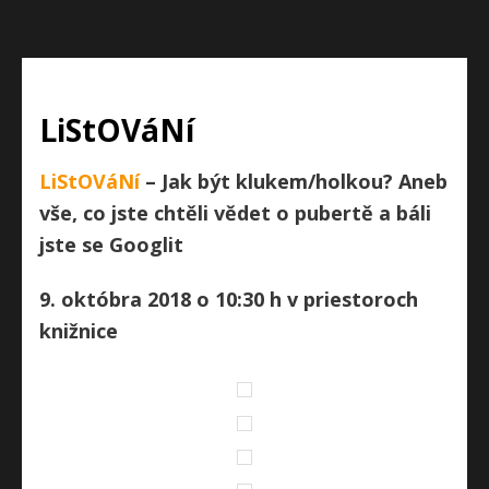
LiStOVáNí
LiStOVáNí
– Jak být klukem/holkou?
Aneb
vše, co jste chtěli vědet o pubertě a báli
jste se Googlit
9. októbra 2018 o 10:30 h v priestoroch
knižnice