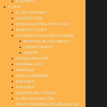
KONTAKTY
SLUŽBY
SLUŽBY KNIŽNICE
VÝPOŽIČNÝ ČAS
CENNÍK SLUŽIEB A POPLATKOV
BENEFITY A ZĽAVY
REGIONALISTIKA A BIBLIOGRAFIA
REGIONÁLNE DOKUMENTY
EDIČNÁ ČINNOSŤ
REŠERŠE
ZOZNAM PERIODÍK
DONÁŠKA KNÍH
SMARTLAB
BOOK A LIBRERIAN
BIBLIOBOX
KNIHOBOX
KOMFORT BEZ STRESU
SLUŽBY KNIŽNICE PRE
ZNEVÝHODNENÝCH POUŽÍVATEĽOV