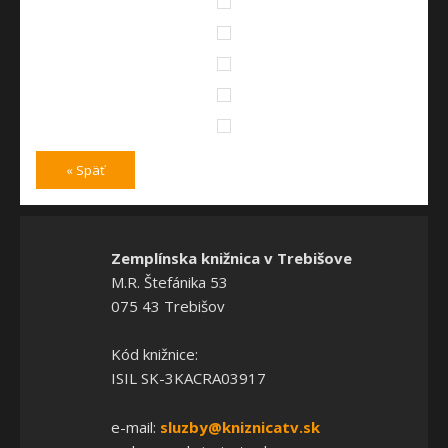
« Späť
Zemplínska knižnica v Trebišove
M.R. Štefánika 53
075 43 Trebišov
Kód knižnice:
ISIL SK-3KACRA03917
e-mail:
sluzby@kniznicatv.sk