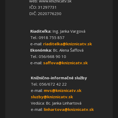
web: www.kniznicatv.sk
IČO: 31297731
DIČ: 2020776230
Riaditeľka:
Ing. Janka Vargová
Tel.: 0918 755 857
e-mail:
riaditelka@kniznicatv.sk
Ekonómka:
Bc. Alena Šaffová
Tel.: 056/668 90 10
e-mail:
saffova@kniznicatv.sk
Knižnično-informačné služby
Tel.: 056/672 42 22
e-mail:
mvs@kniznicatv.sk
sluzby@kniznicatv.sk
Vedúca: Bc. Janka Linhartová
e-mail:
linhartova@kniznicatv.sk