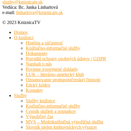
sluzby@kniznicatv.sk
Vedúca: Bc. Janka Linhartová
e-mail:
linhartova@kniznicatv.sk
© 2023 KniznicaTV
Domov
O knižnici
História a súčasnosť
Knižnično-informačné služby
Dokumenty
Pravidlá ochrany osobných údajov / GDPR
Napísali o nás
Povinne zverejnené doklady
LUK – literárno umelecký klub
Oznamovanie protispoločenskej činnosti
Etický kódex
Kontakty
Služby
Služby knižnice
Knižnično-informačné služby
Cenník služieb a poplatkov
Výpožičný čas
MVS – Medziknižničná výpožičná služba
Slovník nielen knihovníckych výrazov