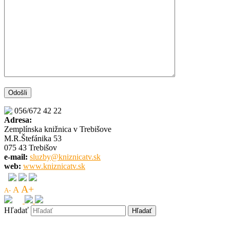
056/672 42 22
Adresa:
Zemplínska knižnica v Trebišove
M.R.Štefánika 53
075 43 Trebišov
e-mail:
sluzby@kniznicatv.sk
web:
www.kniznicatv.sk
A+
A
A-
Hľadať