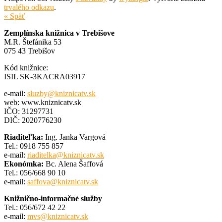
trvalého odkazu
.
« Späť
Zemplínska knižnica v Trebišove
M.R. Štefánika 53
075 43 Trebišov
Kód knižnice:
ISIL SK-3KACRA03917
e-mail:
sluzby@kniznicatv.sk
web: www.kniznicatv.sk
IČO: 31297731
DIČ: 2020776230
Riaditeľka:
Ing. Janka Vargová
Tel.: 0918 755 857
e-mail:
riaditelka@kniznicatv.sk
Ekonómka:
Bc. Alena Šaffová
Tel.: 056/668 90 10
e-mail:
saffova@kniznicatv.sk
Knižnično-informačné služby
Tel.: 056/672 42 22
e-mail:
mvs@kniznicatv.sk