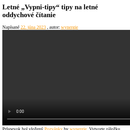
Letné „Vypni-tipy“ tipy na letné
oddychové čítanie
Napísané
22. júna 2023
, autor:
wynergie
Príspevok bol vložený
Pozvánky
by
wynergie
. Vytvorte záložku