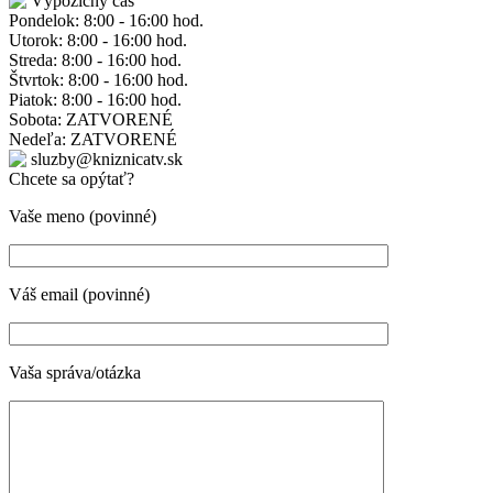
Výpožičný čas
Pondelok: 8:00 - 16:00 hod.
Utorok: 8:00 - 16:00 hod.
Streda: 8:00 - 16:00 hod.
Štvrtok: 8:00 - 16:00 hod.
Piatok: 8:00 - 16:00 hod.
Sobota: ZATVORENÉ
Nedeľa: ZATVORENÉ
sluzby@kniznicatv.sk
Chcete sa opýtať?
Vaše meno (povinné)
Váš email (povinné)
Vaša správa/otázka