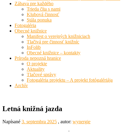
Zábava pre každého
Trieda číta s nami
Klubová činnosť
Stála ponuka
Fotogaléria
Obecné knižnice
Manifest o verejných knižniciach
Tlačivá pre činnosť knižníc
InFolib
Obecné knižnice – kontakty
Príroda nepozná hranice
O projekte
Aktuality
Tlačové správy
Fotogaléria projektu – A projekt fotógalériája
Archív
Letná knižná jazda
Napísané
3. septembra 2025
, autor:
wynergie