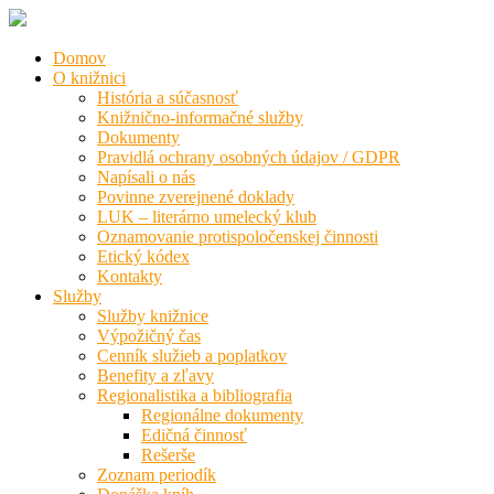
Domov
O knižnici
História a súčasnosť
Knižnično-informačné služby
Dokumenty
Pravidlá ochrany osobných údajov / GDPR
Napísali o nás
Povinne zverejnené doklady
LUK – literárno umelecký klub
Oznamovanie protispoločenskej činnosti
Etický kódex
Kontakty
Služby
Služby knižnice
Výpožičný čas
Cenník služieb a poplatkov
Benefity a zľavy
Regionalistika a bibliografia
Regionálne dokumenty
Edičná činnosť
Rešerše
Zoznam periodík