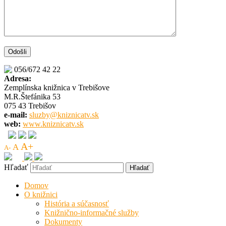
056/672 42 22
Adresa:
Zemplínska knižnica v Trebišove
M.R.Štefánika 53
075 43 Trebišov
e-mail:
sluzby@kniznicatv.sk
web:
www.kniznicatv.sk
A+
A
A-
Hľadať
Domov
O knižnici
História a súčasnosť
Knižnično-informačné služby
Dokumenty