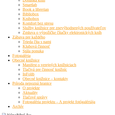
Donáška kníh
Smartlab
Book a librerian
Bibliobox
Knihobox
Komfort bez stresu
Služby knižnice pre znevýhodnených používateľov
Zmluva o výpožičke čítačky elektronických kníh
Zábava pre každého
Trieda číta s nami
Klubová činnosť
Stála ponuka
Fotogaléria
Obecné knižnice
Manifest o verejných knižniciach
Tlačivá pre činnosť knižníc
InFolib
Obecné knižnice – kontakty
Príroda nepozná hranice
O projekte
Aktuality
Tlačové správy
Fotogaléria projektu – A projekt fotógalériája
Archív