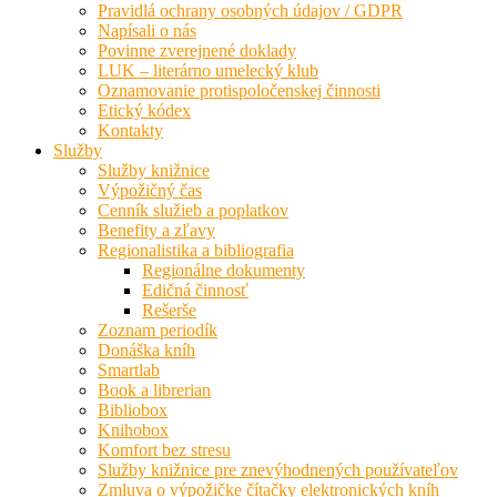
Pravidlá ochrany osobných údajov / GDPR
Napísali o nás
Povinne zverejnené doklady
LUK – literárno umelecký klub
Oznamovanie protispoločenskej činnosti
Etický kódex
Kontakty
Služby
Služby knižnice
Výpožičný čas
Cenník služieb a poplatkov
Benefity a zľavy
Regionalistika a bibliografia
Regionálne dokumenty
Edičná činnosť
Rešerše
Zoznam periodík
Donáška kníh
Smartlab
Book a librerian
Bibliobox
Knihobox
Komfort bez stresu
Služby knižnice pre znevýhodnených používateľov
Zmluva o výpožičke čítačky elektronických kníh