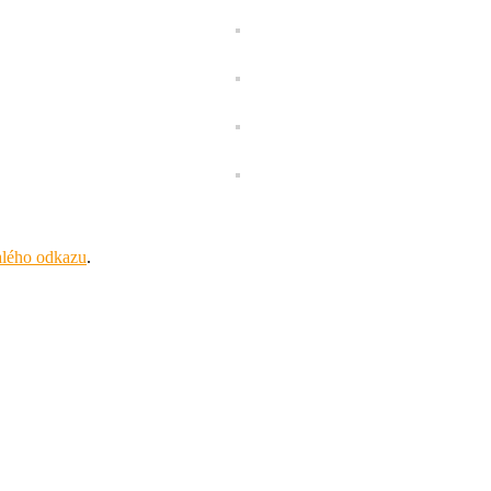
alého odkazu
.