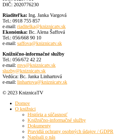
DIČ: 2020776230
Riaditeľka:
Ing. Janka Vargová
Tel.: 0918 755 857
e-mail:
riaditelka@kniznicatv.sk
Ekonómka:
Bc. Alena Šaffová
Tel.: 056/668 90 10
e-mail:
saffova@kniznicatv.sk
Knižnično-informačné služby
Tel.: 056/672 42 22
e-mail:
mvs@kniznicatv.sk
sluzby@kniznicatv.sk
Vedúca: Bc. Janka Linhartová
e-mail:
linhartova@kniznicatv.sk
© 2023 KniznicaTV
Domov
O knižnici
História a súčasnosť
Knižnično-informačné služby
Dokumenty
Pravidlá ochrany osobných údajov / GDPR
Napísali o nás