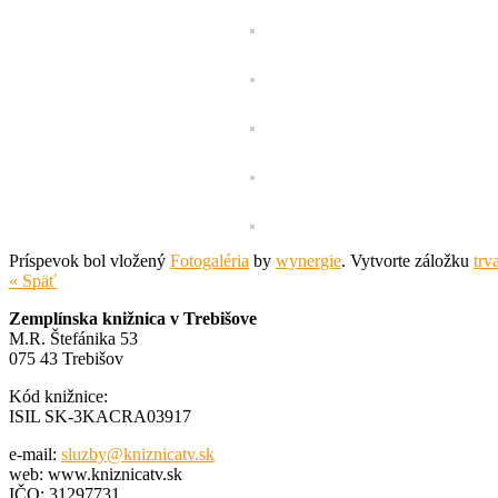
Príspevok bol vložený
Fotogaléria
by
wynergie
. Vytvorte záložku
trv
« Späť
Zemplínska knižnica v Trebišove
M.R. Štefánika 53
075 43 Trebišov
Kód knižnice:
ISIL SK-3KACRA03917
e-mail:
sluzby@kniznicatv.sk
web: www.kniznicatv.sk
IČO: 31297731