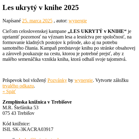
Les ukrytý v knihe 2025
Napísané
25. marca 2025
, autor:
wynergie
Cieľom celoslovenskej kampane
„LES UKRYTÝ v KNIHE“
je
upriamiť pozornosť na význam lesa a lesníctva pre spoločnosť, na
formovanie kladných postojov k prírode, ako aj na potrebu
samotného čítania. Kampaň predstavuje knihu po stránke obsahovej
a zároveň poukazuje na cestu, ktorou je potrebné prejsť, aby z
malého semenáčika vznikla kniha, ktorá odhalí svoje tajomstvá.
Príspevok bol vložený
Pozvánky
by
wynergie
. Vytvorte záložku
trvalého odkazu
.
« Späť
Zemplínska knižnica v Trebišove
M.R. Štefánika 53
075 43 Trebišov
Kód knižnice:
ISIL SK-3KACRA03917