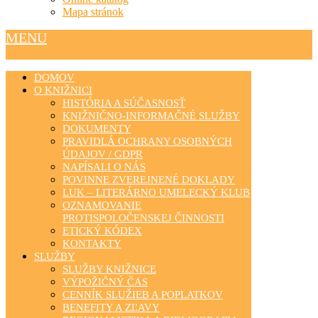
Mapa stránok
MENU
DOMOV
O KNIŽNICI
HISTÓRIA A SÚČASNOSŤ
KNIŽNIČNO-INFORMAČNÉ SLUŽBY
DOKUMENTY
PRAVIDLÁ OCHRANY OSOBNÝCH
ÚDAJOV / GDPR
NAPÍSALI O NÁS
POVINNE ZVEREJNENÉ DOKLADY
LUK – LITERÁRNO UMELECKÝ KLUB
OZNAMOVANIE
PROTISPOLOČENSKEJ ČINNOSTI
ETICKÝ KÓDEX
KONTAKTY
SLUŽBY
SLUŽBY KNIŽNICE
VÝPOŽIČNÝ ČAS
CENNÍK SLUŽIEB A POPLATKOV
BENEFITY A ZĽAVY