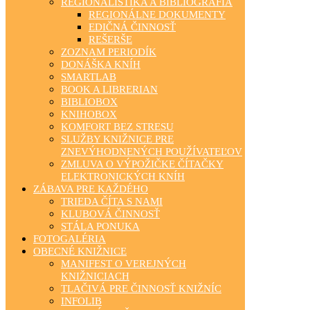
REGIONALISTIKA A BIBLIOGRAFIA
REGIONÁLNE DOKUMENTY
EDIČNÁ ČINNOSŤ
REŠERŠE
ZOZNAM PERIODÍK
DONÁŠKA KNÍH
SMARTLAB
BOOK A LIBRERIAN
BIBLIOBOX
KNIHOBOX
KOMFORT BEZ STRESU
SLUŽBY KNIŽNICE PRE
ZNEVÝHODNENÝCH POUŽÍVATEĽOV
ZMLUVA O VÝPOŽIČKE ČÍTAČKY
ELEKTRONICKÝCH KNÍH
ZÁBAVA PRE KAŽDÉHO
TRIEDA ČÍTA S NAMI
KLUBOVÁ ČINNOSŤ
STÁLA PONUKA
FOTOGALÉRIA
OBECNÉ KNIŽNICE
MANIFEST O VEREJNÝCH
KNIŽNICIACH
TLAČIVÁ PRE ČINNOSŤ KNIŽNÍC
INFOLIB