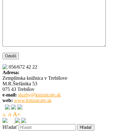
056/672 42 22
Adresa:
Zemplínska knižnica v Trebišove
M.R.Štefánika 53
075 43 Trebišov
e-mail:
sluzby@kniznicatv.sk
web:
www.kniznicatv.sk
A+
A
A-
Hľadať