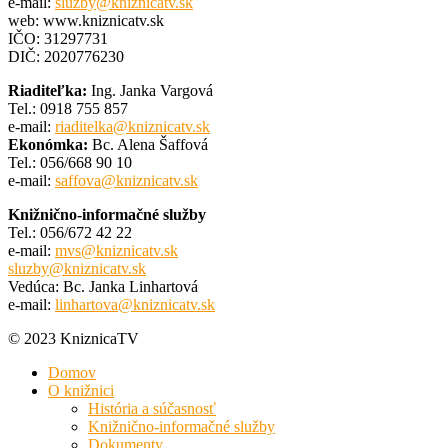
e-mail:
sluzby@kniznicatv.sk
web: www.kniznicatv.sk
IČO: 31297731
DIČ: 2020776230
Riaditeľka:
Ing. Janka Vargová
Tel.: 0918 755 857
e-mail:
riaditelka@kniznicatv.sk
Ekonómka:
Bc. Alena Šaffová
Tel.: 056/668 90 10
e-mail:
saffova@kniznicatv.sk
Knižnično-informačné služby
Tel.: 056/672 42 22
e-mail:
mvs@kniznicatv.sk
sluzby@kniznicatv.sk
Vedúca: Bc. Janka Linhartová
e-mail:
linhartova@kniznicatv.sk
© 2023 KniznicaTV
Domov
O knižnici
História a súčasnosť
Knižnično-informačné služby
Dokumenty