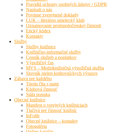
Pravidlá ochrany osobných údajov / GDPR
Napísali o nás
Povinne zverejnené doklady
LUK – literárno umelecký klub
Oznamovanie protispoločenskej činnosti
Etický kódex
Kontakty
Služby
Služby knižnice
Knižnično-informačné služby
Cenník služieb a poplatkov
Výpožičný čas
MVS – Medziknižničná výpožičná služba
Slovník nielen knihovníckych výrazov
Zábava pre každého
Trieda číta s nami
Klubová činnosť
Stála ponuka
Obecné knižnice
Manifest o verejných knižniciach
Tlačivá pre činnosť knižníc
InFolib
Obecné knižnice – kontakty
Fotogaléria
Online katalóg