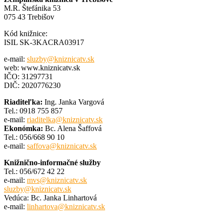
M.R. Štefánika 53
075 43 Trebišov
Kód knižnice:
ISIL SK-3KACRA03917
e-mail:
sluzby@kniznicatv.sk
web: www.kniznicatv.sk
IČO: 31297731
DIČ: 2020776230
Riaditeľka:
Ing. Janka Vargová
Tel.: 0918 755 857
e-mail:
riaditelka@kniznicatv.sk
Ekonómka:
Bc. Alena Šaffová
Tel.: 056/668 90 10
e-mail:
saffova@kniznicatv.sk
Knižnično-informačné služby
Tel.: 056/672 42 22
e-mail:
mvs@kniznicatv.sk
sluzby@kniznicatv.sk
Vedúca: Bc. Janka Linhartová
e-mail:
linhartova@kniznicatv.sk