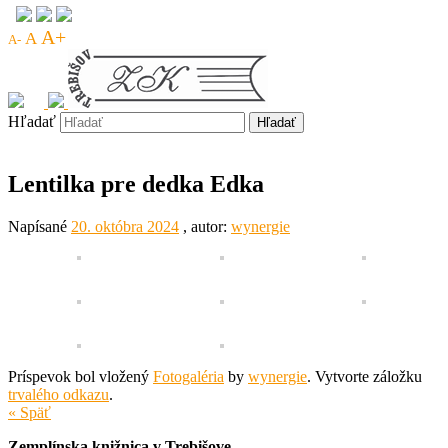
A+
A
A-
Hľadať
Lentilka pre dedka Edka
Napísané
20. októbra 2024
, autor:
wynergie
Príspevok bol vložený
Fotogaléria
by
wynergie
. Vytvorte záložku
trvalého odkazu
.
« Späť
Zemplínska knižnica v Trebišove