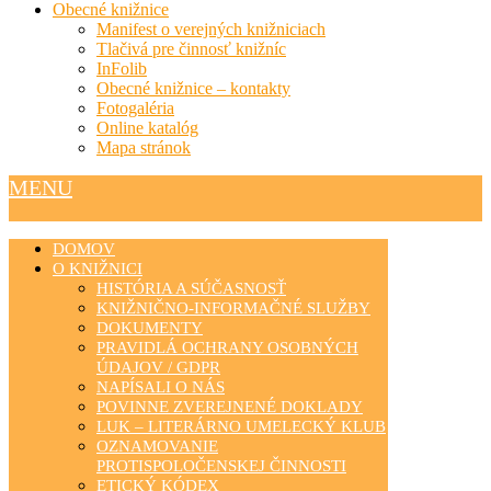
Obecné knižnice
Manifest o verejných knižniciach
Tlačivá pre činnosť knižníc
InFolib
Obecné knižnice – kontakty
Fotogaléria
Online katalóg
Mapa stránok
MENU
DOMOV
O KNIŽNICI
HISTÓRIA A SÚČASNOSŤ
KNIŽNIČNO-INFORMAČNÉ SLUŽBY
DOKUMENTY
PRAVIDLÁ OCHRANY OSOBNÝCH
ÚDAJOV / GDPR
NAPÍSALI O NÁS
POVINNE ZVEREJNENÉ DOKLADY
LUK – LITERÁRNO UMELECKÝ KLUB
OZNAMOVANIE
PROTISPOLOČENSKEJ ČINNOSTI
ETICKÝ KÓDEX