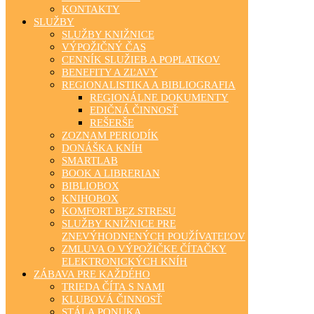
KONTAKTY
SLUŽBY
SLUŽBY KNIŽNICE
VÝPOŽIČNÝ ČAS
CENNÍK SLUŽIEB A POPLATKOV
BENEFITY A ZĽAVY
REGIONALISTIKA A BIBLIOGRAFIA
REGIONÁLNE DOKUMENTY
EDIČNÁ ČINNOSŤ
REŠERŠE
ZOZNAM PERIODÍK
DONÁŠKA KNÍH
SMARTLAB
BOOK A LIBRERIAN
BIBLIOBOX
KNIHOBOX
KOMFORT BEZ STRESU
SLUŽBY KNIŽNICE PRE
ZNEVÝHODNENÝCH POUŽÍVATEĽOV
ZMLUVA O VÝPOŽIČKE ČÍTAČKY
ELEKTRONICKÝCH KNÍH
ZÁBAVA PRE KAŽDÉHO
TRIEDA ČÍTA S NAMI
KLUBOVÁ ČINNOSŤ
STÁLA PONUKA