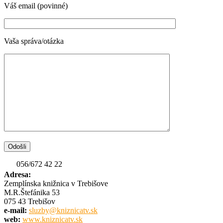
Váš email (povinné)
Vaša správa/otázka
056/672 42 22
Adresa:
Zemplínska knižnica v Trebišove
M.R.Štefánika 53
075 43 Trebišov
e-mail:
sluzby@kniznicatv.sk
web:
www.kniznicatv.sk