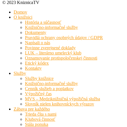
© 2023 KniznicaTV
Domov
O knižnici
História a súčasnosť
Knižnično-informačné služby
Dokumenty
Pravidlá ochrany osobných údajov / GDPR
Napísali o nás
Povinne zverejnené doklady
LUK – literárno umelecký klub
Oznamovanie protispoločenskej činnosti
Etický kódex
Kontakty
Služby
Služby knižnice
Knižnično-informačné služby
Cenník služieb a poplatkov
Výpožičný čas
MVS – Medziknižničná výpožičná služba
Slovník nielen knihovníckych výrazov
Zábava pre každého
Trieda číta s nami
Klubová činnosť
Stála ponuka