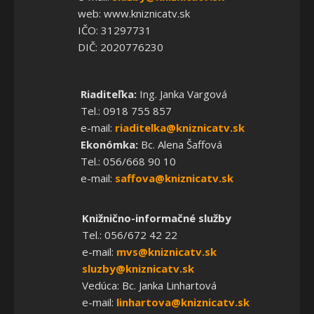
web: www.kniznicatv.sk
IČO: 31297731
DIČ: 2020776230
Riaditeľka:
Ing. Janka Vargová
Tel.: 0918 755 857
e-mail:
riaditelka@kniznicatv.sk
Ekonómka:
Bc. Alena Šaffová
Tel.: 056/668 90 10
e-mail:
saffova@kniznicatv.sk
Knižnično-informačné služby
Tel.: 056/672 42 22
e-mail:
mvs@kniznicatv.sk
sluzby@kniznicatv.sk
Vedúca: Bc. Janka Linhartová
e-mail:
linhartova@kniznicatv.sk