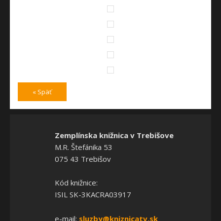
« Späť
Zemplínska knižnica v Trebišove
M.R. Štefánika 53
075 43 Trebišov
Kód knižnice:
ISIL SK-3KACRA03917
e-mail:
sluzby@kniznicatv.sk