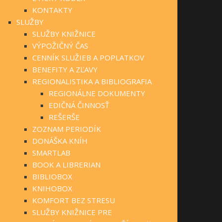
KONTAKTY
SLUŽBY
SLUŽBY KNIŽNICE
VÝPOŽIČNÝ ČAS
CENNÍK SLUŽIEB A POPLATKOV
BENEFITY A ZĽAVY
REGIONALISTIKA A BIBLIOGRAFIA
REGIONÁLNE DOKUMENTY
EDIČNÁ ČINNOSŤ
REŠERŠE
ZOZNAM PERIODÍK
DONÁŠKA KNÍH
SMARTLAB
BOOK A LIBRERIAN
BIBLIOBOX
KNIHOBOX
KOMFORT BEZ STRESU
SLUŽBY KNIŽNICE PRE