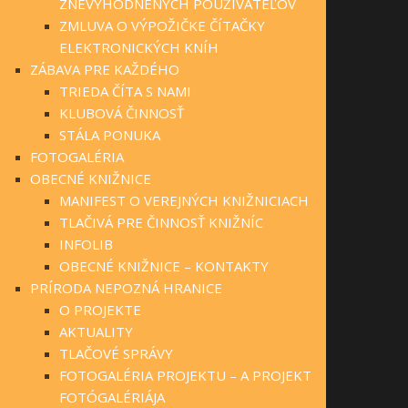
ZNEVÝHODNENÝCH POUŽÍVATEĽOV
ZMLUVA O VÝPOŽIČKE ČÍTAČKY
ELEKTRONICKÝCH KNÍH
ZÁBAVA PRE KAŽDÉHO
TRIEDA ČÍTA S NAMI
KLUBOVÁ ČINNOSŤ
STÁLA PONUKA
FOTOGALÉRIA
OBECNÉ KNIŽNICE
MANIFEST O VEREJNÝCH KNIŽNICIACH
TLAČIVÁ PRE ČINNOSŤ KNIŽNÍC
INFOLIB
OBECNÉ KNIŽNICE – KONTAKTY
PRÍRODA NEPOZNÁ HRANICE
O PROJEKTE
AKTUALITY
TLAČOVÉ SPRÁVY
FOTOGALÉRIA PROJEKTU – A PROJEKT
FOTÓGALÉRIÁJA