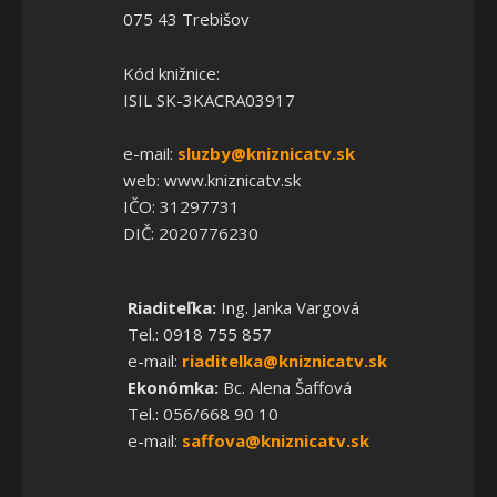
075 43 Trebišov
Kód knižnice:
ISIL SK-3KACRA03917
e-mail:
sluzby@kniznicatv.sk
web: www.kniznicatv.sk
IČO: 31297731
DIČ: 2020776230
Riaditeľka:
Ing. Janka Vargová
Tel.: 0918 755 857
e-mail:
riaditelka@kniznicatv.sk
Ekonómka:
Bc. Alena Šaffová
Tel.: 056/668 90 10
e-mail:
saffova@kniznicatv.sk