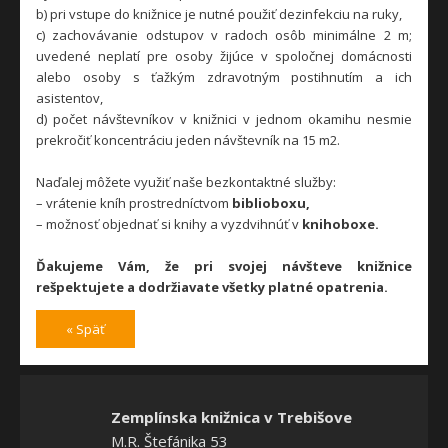
b) pri vstupe do knižnice je nutné použiť dezinfekciu na ruky,
c) zachovávanie odstupov v radoch osôb minimálne 2 m;
uvedené neplatí pre osoby žijúce v spoločnej domácnosti
alebo osoby s ťažkým zdravotným postihnutím a ich
asistentov,
d) počet návštevníkov v knižnici v jednom okamihu nesmie
prekročiť koncentráciu jeden návštevník na 15 m2.
Naďalej môžete využiť naše bezkontaktné služby:
– vrátenie kníh prostredníctvom
biblioboxu,
– možnosť objednať si knihy a vyzdvihnúť v
knihoboxe.
Ďakujeme Vám, že pri svojej návšteve knižnice
rešpektujete a dodržiavate všetky platné opatrenia.
« Späť
Zemplínska knižnica v Trebišove
M.R. Štefánika 53