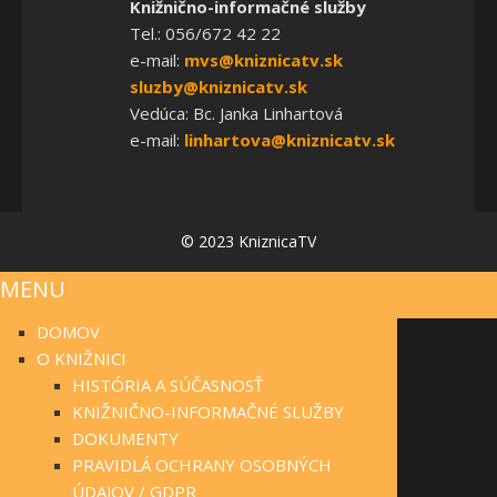
Knižnično-informačné služby
Tel.: 056/672 42 22
e-mail:
mvs@kniznicatv.sk
sluzby@kniznicatv.sk
Vedúca: Bc. Janka Linhartová
e-mail:
linhartova@kniznicatv.sk
© 2023 KniznicaTV
MENU
DOMOV
O KNIŽNICI
HISTÓRIA A SÚČASNOSŤ
KNIŽNIČNO-INFORMAČNÉ SLUŽBY
DOKUMENTY
PRAVIDLÁ OCHRANY OSOBNÝCH
ÚDAJOV / GDPR