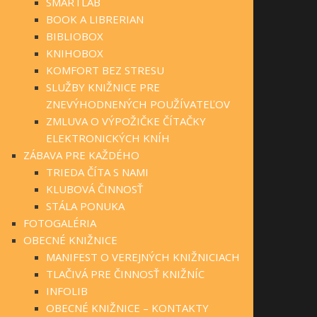
SMARTLAB
BOOK A LIBRERIAN
BIBLIOBOX
KNIHOBOX
KOMFORT BEZ STRESU
SLUŽBY KNIŽNICE PRE
ZNEVÝHODNENÝCH POUŽÍVATEĽOV
ZMLUVA O VÝPOŽIČKE ČÍTAČKY
ELEKTRONICKÝCH KNÍH
ZÁBAVA PRE KAŽDÉHO
TRIEDA ČÍTA S NAMI
KLUBOVÁ ČINNOSŤ
STÁLA PONUKA
FOTOGALÉRIA
OBECNÉ KNIŽNICE
MANIFEST O VEREJNÝCH KNIŽNICIACH
TLAČIVÁ PRE ČINNOSŤ KNIŽNÍC
INFOLIB
OBECNÉ KNIŽNICE – KONTAKTY