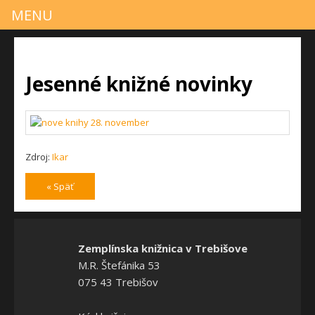
MENU
Jesenné knižné novinky
Zdroj:
Ikar
« Späť
Zemplínska knižnica v Trebišove
M.R. Štefánika 53
075 43 Trebišov