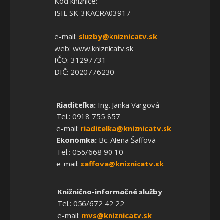
Kód knižnice:
ISIL SK-3KACRA03917
e-mail:
sluzby@kniznicatv.sk
web: www.kniznicatv.sk
IČO: 31297731
DIČ: 2020776230
Riaditeľka:
Ing. Janka Vargová
Tel.: 0918 755 857
e-mail:
riaditelka@kniznicatv.sk
Ekonómka:
Bc. Alena Šaffová
Tel.: 056/668 90 10
e-mail:
saffova@kniznicatv.sk
Knižnično-informačné služby
Tel.: 056/672 42 22
e-mail:
mvs@kniznicatv.sk