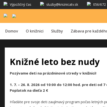
Výpožičný čas
sluzby@kniznicatv.sk
056/672 
Domov
O knižnici
Služby
Zábava pre každéh
Knižné leto bez nudy
Pozývame deti na prázdninové stredy v knižnici!
1. 7. – 26. 8. 2026 od 10:00 do 12:00 hod. pre deti od 
Poplatok na dieťa 2 €
Hľadáte pre svoje deti zaujímavý program počas letných prázd