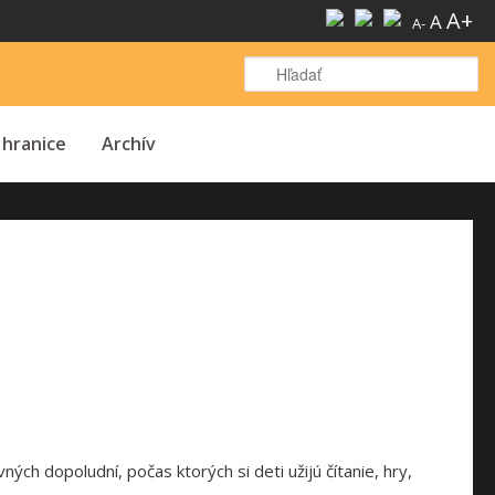
A+
A
A-
H
 hranice
Archív
ch dopoludní, počas ktorých si deti užijú čítanie, hry,