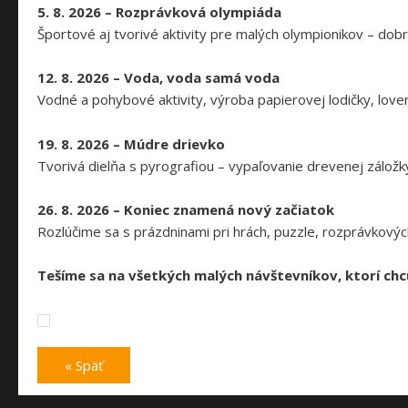
5. 8. 2026 – Rozprávková olympiáda
Športové aj tvorivé aktivity pre malých olympionikov – dobr
12. 8. 2026 – Voda, voda samá voda
Vodné a pohybové aktivity, výroba papierovej lodičky, love
19. 8. 2026 – Múdre drievko
Tvorivá dielňa s pyrografiou – vypaľovanie drevenej záložk
26. 8. 2026 – Koniec znamená nový začiatok
Rozlúčime sa s prázdninami pri hrách, puzzle, rozprávkový
Tešíme sa na všetkých malých návštevníkov, ktorí chcú 
« Späť