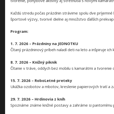
tvorenie, pohybové aktivity aj stretnutia s novými kamarátm
Každú stredu počas prázdnin strávime spolu dve príjemné ho
športové výzvy, tvorivé dielne aj množstvo ďalších prekvap
Program:
1. 7. 2026 – Prázdniny na JEDNOTKU
Čítaný prázdninový príbeh naladí deti na leto a inšpiruje i
8. 7. 2026 – Knižný piknik
Čítanie v tráve, oddych bez mobilu s kamarátmi a tvorenie 
15. 7. 2026 – RoboLetné preteky
Ukážka ozobotov a mbotov, kreslenie papierových tratí a 
29. 7. 2026 – Hrdinovia z kníh
Spoznáme známe knižné postavy a zahráme si pantomímu pl