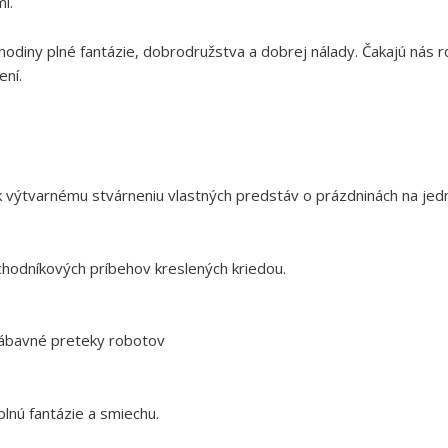
i.
diny plné fantázie, dobrodružstva a dobrej nálady. Čakajú nás ro
ení.
ch k výtvarnému stvárneniu vlastných predstáv o prázdninách na jed
chodníkových príbehov kreslených kriedou.
zábavné preteky robotov
nú fantázie a smiechu.