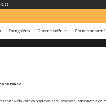
42 22
o
Fotogaléria
Obecné knižnice
Príroda nepozná
7 do 10 rokov
nin? Naša knižnica pripravila sériu tvorivých, zábavných a objavný