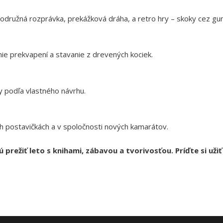
odružná rozprávka, prekážková dráha, a retro hry – skoky cez gumu,
nie prekvapení a stavanie z drevených kociek.
y podľa vlastného návrhu.
ch postavičkách a v spoločnosti nových kamarátov.
prežiť leto s knihami, zábavou a tvorivosťou. Príďte si užiť 