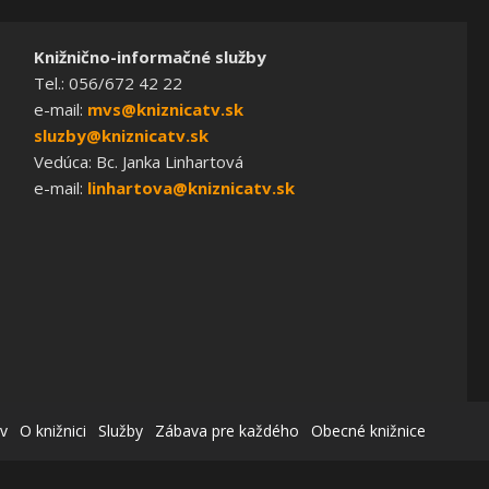
Knižnično-informačné služby
Tel.: 056/672 42 22
e-mail:
mvs@kniznicatv.sk
sluzby@kniznicatv.sk
Vedúca: Bc. Janka Linhartová
e-mail:
linhartova@kniznicatv.sk
v
O knižnici
Služby
Zábava pre každého
Obecné knižnice