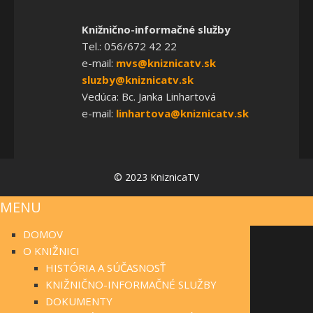
Knižnično-informačné služby
Tel.: 056/672 42 22
e-mail:
mvs@kniznicatv.sk
sluzby@kniznicatv.sk
Vedúca: Bc. Janka Linhartová
e-mail:
linhartova@kniznicatv.sk
© 2023 KniznicaTV
MENU
DOMOV
O KNIŽNICI
HISTÓRIA A SÚČASNOSŤ
KNIŽNIČNO-INFORMAČNÉ SLUŽBY
DOKUMENTY