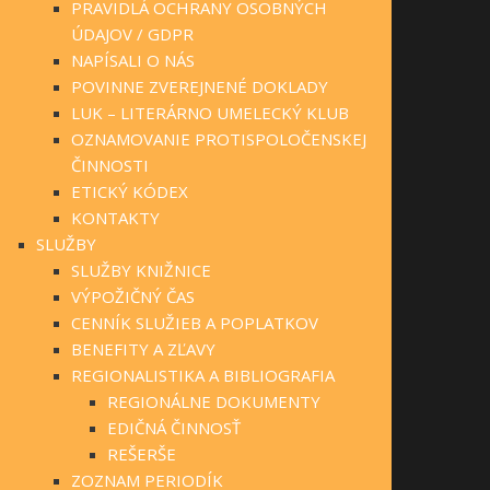
PRAVIDLÁ OCHRANY OSOBNÝCH
ÚDAJOV / GDPR
NAPÍSALI O NÁS
POVINNE ZVEREJNENÉ DOKLADY
LUK – LITERÁRNO UMELECKÝ KLUB
OZNAMOVANIE PROTISPOLOČENSKEJ
ČINNOSTI
ETICKÝ KÓDEX
KONTAKTY
SLUŽBY
SLUŽBY KNIŽNICE
VÝPOŽIČNÝ ČAS
CENNÍK SLUŽIEB A POPLATKOV
BENEFITY A ZĽAVY
REGIONALISTIKA A BIBLIOGRAFIA
REGIONÁLNE DOKUMENTY
EDIČNÁ ČINNOSŤ
REŠERŠE
ZOZNAM PERIODÍK