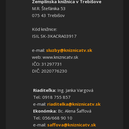
Zemplínska knižnica v Trebišove
M.R. Štefánika 53
075 43 Trebišov
Kód knižnice:
ISIL SK-3KACRA03917
e-mail:
sluzby@kniznicatv.sk
web: www.kniznicatv.sk
IČO: 31297731
DIČ: 2020776230
Riaditeľka:
Ing. Janka Vargová
Tel.: 0918 755 857
e-mail:
riaditelka@kniznicatv.sk
Ekonómka:
Bc. Alena Šaffová
Tel.: 056/668 90 10
e-mail:
saffova@kniznicatv.sk