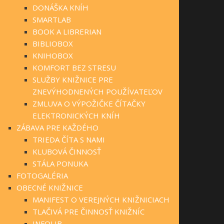
DONÁŠKA KNÍH
SMARTLAB
BOOK A LIBRERIAN
BIBLIOBOX
KNIHOBOX
KOMFORT BEZ STRESU
SLUŽBY KNIŽNICE PRE
ZNEVÝHODNENÝCH POUŽÍVATEĽOV
ZMLUVA O VÝPOŽIČKE ČÍTAČKY
ELEKTRONICKÝCH KNÍH
ZÁBAVA PRE KAŽDÉHO
TRIEDA ČÍTA S NAMI
KLUBOVÁ ČINNOSŤ
STÁLA PONUKA
FOTOGALÉRIA
OBECNÉ KNIŽNICE
MANIFEST O VEREJNÝCH KNIŽNICIACH
TLAČIVÁ PRE ČINNOSŤ KNIŽNÍC
INFOLIB