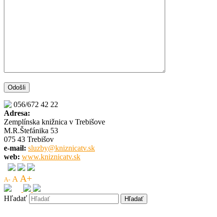
056/672 42 22
Adresa:
Zemplínska knižnica v Trebišove
M.R.Štefánika 53
075 43 Trebišov
e-mail:
sluzby@kniznicatv.sk
web:
www.kniznicatv.sk
A+
A
A-
Hľadať