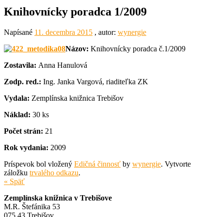
Knihovnícky poradca 1/2009
Napísané
11. decembra 2015
, autor:
wynergie
Názov:
Knihovnícky poradca č.1/2009
Zostavila:
Anna Hanulová
Zodp. red.:
Ing. Janka Vargová, riaditeľka ZK
Vydala:
Zemplínska knižnica Trebišov
Náklad:
30 ks
Počet strán:
21
Rok vydania:
2009
Príspevok bol vložený
Edičná činnosť
by
wynergie
. Vytvorte
záložku
trvalého odkazu
.
« Späť
Zemplínska knižnica v Trebišove
M.R. Štefánika 53
075 43 Trebišov