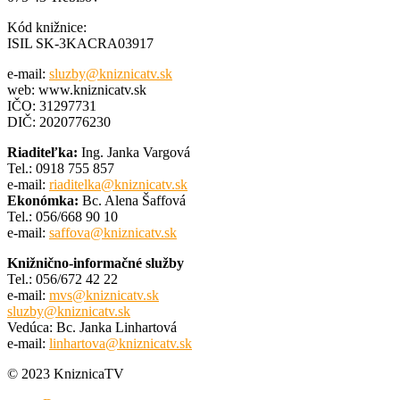
Kód knižnice:
ISIL SK-3KACRA03917
e-mail:
sluzby@kniznicatv.sk
web: www.kniznicatv.sk
IČO: 31297731
DIČ: 2020776230
Riaditeľka:
Ing. Janka Vargová
Tel.: 0918 755 857
e-mail:
riaditelka@kniznicatv.sk
Ekonómka:
Bc. Alena Šaffová
Tel.: 056/668 90 10
e-mail:
saffova@kniznicatv.sk
Knižnično-informačné služby
Tel.: 056/672 42 22
e-mail:
mvs@kniznicatv.sk
sluzby@kniznicatv.sk
Vedúca: Bc. Janka Linhartová
e-mail:
linhartova@kniznicatv.sk
© 2023 KniznicaTV