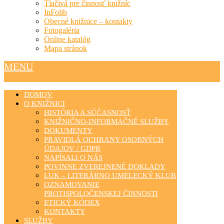
Tlačivá pre činnosť knižníc
InFolib
Obecné knižnice – kontakty
Fotogaléria
Online katalóg
Mapa stránok
MENU
DOMOV
O KNIŽNICI
HISTÓRIA A SÚČASNOSŤ
KNIŽNIČNO-INFORMAČNÉ SLUŽBY
DOKUMENTY
PRAVIDLÁ OCHRANY OSOBNÝCH
ÚDAJOV / GDPR
NAPÍSALI O NÁS
POVINNE ZVEREJNENÉ DOKLADY
LUK – LITERÁRNO UMELECKÝ KLUB
OZNAMOVANIE
PROTISPOLOČENSKEJ ČINNOSTI
ETICKÝ KÓDEX
KONTAKTY
SLUŽBY