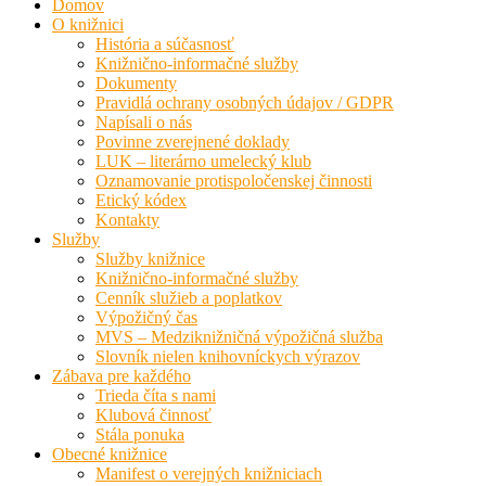
Domov
O knižnici
História a súčasnosť
Knižnično-informačné služby
Dokumenty
Pravidlá ochrany osobných údajov / GDPR
Napísali o nás
Povinne zverejnené doklady
LUK – literárno umelecký klub
Oznamovanie protispoločenskej činnosti
Etický kódex
Kontakty
Služby
Služby knižnice
Knižnično-informačné služby
Cenník služieb a poplatkov
Výpožičný čas
MVS – Medziknižničná výpožičná služba
Slovník nielen knihovníckych výrazov
Zábava pre každého
Trieda číta s nami
Klubová činnosť
Stála ponuka
Obecné knižnice
Manifest o verejných knižniciach