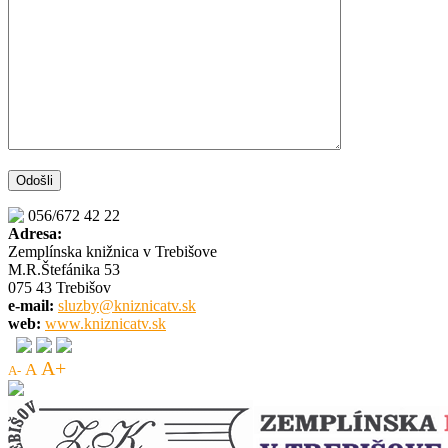
056/672 42 22
Adresa:
Zemplínska knižnica v Trebišove
M.R.Štefánika 53
075 43 Trebišov
e-mail:
sluzby@kniznicatv.sk
web:
www.kniznicatv.sk
A+
A
A-