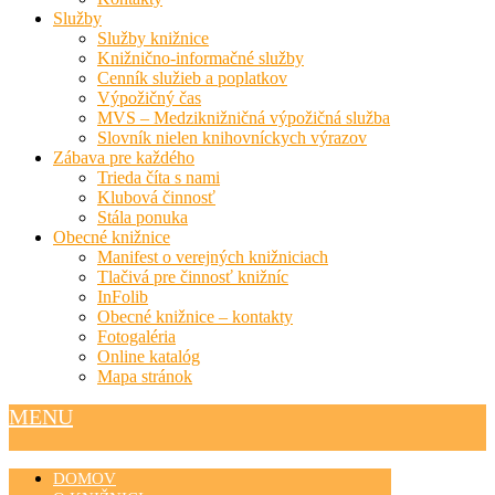
Služby
Služby knižnice
Knižnično-informačné služby
Cenník služieb a poplatkov
Výpožičný čas
MVS – Medziknižničná výpožičná služba
Slovník nielen knihovníckych výrazov
Zábava pre každého
Trieda číta s nami
Klubová činnosť
Stála ponuka
Obecné knižnice
Manifest o verejných knižniciach
Tlačivá pre činnosť knižníc
InFolib
Obecné knižnice – kontakty
Fotogaléria
Online katalóg
Mapa stránok
MENU
DOMOV