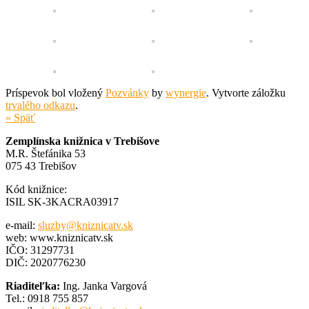
Príspevok bol vložený
Pozvánky
by
wynergie
. Vytvorte záložku
trvalého odkazu
.
« Späť
Zemplínska knižnica v Trebišove
M.R. Štefánika 53
075 43 Trebišov
Kód knižnice:
ISIL SK-3KACRA03917
e-mail:
sluzby@kniznicatv.sk
web: www.kniznicatv.sk
IČO: 31297731
DIČ: 2020776230
Riaditeľka:
Ing. Janka Vargová
Tel.: 0918 755 857