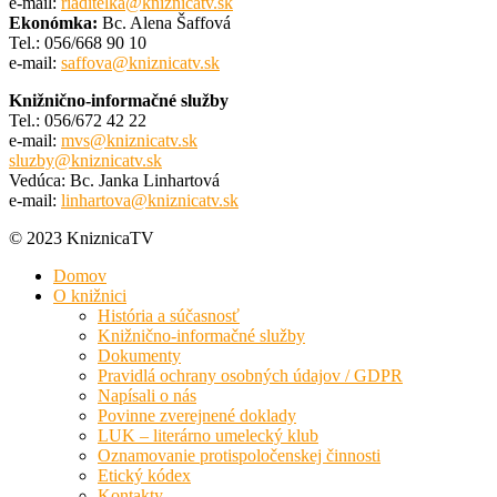
e-mail:
riaditelka@kniznicatv.sk
Ekonómka:
Bc. Alena Šaffová
Tel.: 056/668 90 10
e-mail:
saffova@kniznicatv.sk
Knižnično-informačné služby
Tel.: 056/672 42 22
e-mail:
mvs@kniznicatv.sk
sluzby@kniznicatv.sk
Vedúca: Bc. Janka Linhartová
e-mail:
linhartova@kniznicatv.sk
© 2023 KniznicaTV
Domov
O knižnici
História a súčasnosť
Knižnično-informačné služby
Dokumenty
Pravidlá ochrany osobných údajov / GDPR
Napísali o nás
Povinne zverejnené doklady
LUK – literárno umelecký klub
Oznamovanie protispoločenskej činnosti
Etický kódex
Kontakty