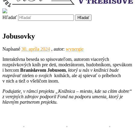
Hľadať
Jobusovky
Napísané
30. apríla 2024
, autor:
wynergie
Interaktívna beseda so spisovateľom, autorom viacerých
rozprávkových kníh pre deti, moderátorom, hudobníkom, spevákom
i hercom
Branislavom Jobusom
,
ktorý u nás v knižnici bude
rozprávať
nielen
o svojich
knihách, ale aj spievať o príbehoch
v nich a tiež o všeličom inom.
Podujatie, v rámci projektu „Knižnica – miesto, kde sa cítim dobre“
z verejných zdrojov podporil Fond na podporu umenia, ktorý je
hlavným partnerom projektu.