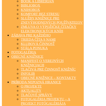
BOOK A LIBRERIAN
BIBLIOBOX
KNIHOBOX
KOMFORT BEZ STRESU
SLUŽBY KNIŽNICE PRE
ZNEVÝHODNENÝCH POUŽÍVATEĽOV
ZMLUVA O VÝPOŽIČKE ČÍTAČKY
ELEKTRONICKÝCH KNÍH
ZÁBAVA PRE KAŽDÉHO
TRIEDA ČÍTA S NAMI
KLUBOVÁ ČINNOSŤ
STÁLA PONUKA
FOTOGALÉRIA
OBECNÉ KNIŽNICE
MANIFEST O VEREJNÝCH
KNIŽNICIACH
TLAČIVÁ PRE ČINNOSŤ KNIŽNÍC
INFOLIB
OBECNÉ KNIŽNICE – KONTAKTY
PRÍRODA NEPOZNÁ HRANICE
O PROJEKTE
AKTUALITY
TLAČOVÉ SPRÁVY
FOTOGALÉRIA PROJEKTU – A
PROJEKT FOTÓGALÉRIÁJA