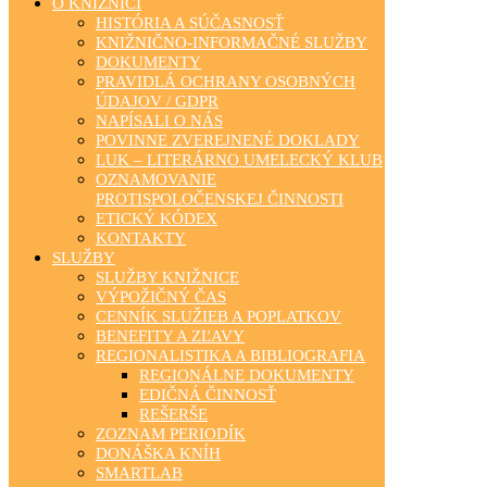
O KNIŽNICI
HISTÓRIA A SÚČASNOSŤ
KNIŽNIČNO-INFORMAČNÉ SLUŽBY
DOKUMENTY
PRAVIDLÁ OCHRANY OSOBNÝCH
ÚDAJOV / GDPR
NAPÍSALI O NÁS
POVINNE ZVEREJNENÉ DOKLADY
LUK – LITERÁRNO UMELECKÝ KLUB
OZNAMOVANIE
PROTISPOLOČENSKEJ ČINNOSTI
ETICKÝ KÓDEX
KONTAKTY
SLUŽBY
SLUŽBY KNIŽNICE
VÝPOŽIČNÝ ČAS
CENNÍK SLUŽIEB A POPLATKOV
BENEFITY A ZĽAVY
REGIONALISTIKA A BIBLIOGRAFIA
REGIONÁLNE DOKUMENTY
EDIČNÁ ČINNOSŤ
REŠERŠE
ZOZNAM PERIODÍK
DONÁŠKA KNÍH
SMARTLAB