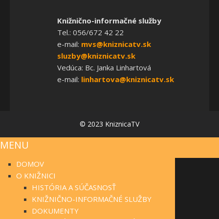
Knižnično-informačné služby
Tel.: 056/672 42 22
e-mail:
mvs@kniznicatv.sk
sluzby@kniznicatv.sk
Vedúca: Bc. Janka Linhartová
e-mail:
linhartova@kniznicatv.sk
© 2023 KniznicaTV
MENU
DOMOV
O KNIŽNICI
HISTÓRIA A SÚČASNOSŤ
KNIŽNIČNO-INFORMAČNÉ SLUŽBY
DOKUMENTY