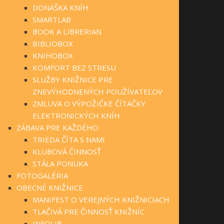
DONÁŠKA KNÍH
SMARTLAB
BOOK A LIBRERIAN
BIBLIOBOX
KNIHOBOX
KOMFORT BEZ STRESU
SLUŽBY KNIŽNICE PRE
ZNEVÝHODNENÝCH POUŽÍVATEĽOV
ZMLUVA O VÝPOŽIČKE ČÍTAČKY
ELEKTRONICKÝCH KNÍH
ZÁBAVA PRE KAŽDÉHO
TRIEDA ČÍTA S NAMI
KLUBOVÁ ČINNOSŤ
STÁLA PONUKA
FOTOGALÉRIA
OBECNÉ KNIŽNICE
MANIFEST O VEREJNÝCH KNIŽNICIACH
TLAČIVÁ PRE ČINNOSŤ KNIŽNÍC
INFOLIB