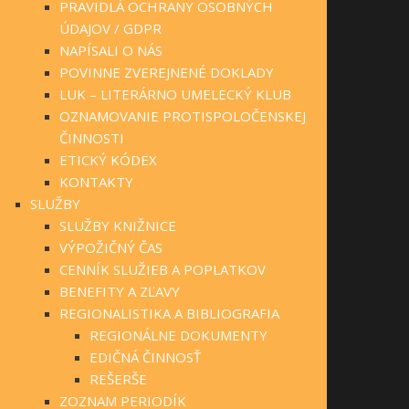
PRAVIDLÁ OCHRANY OSOBNÝCH
ÚDAJOV / GDPR
NAPÍSALI O NÁS
POVINNE ZVEREJNENÉ DOKLADY
LUK – LITERÁRNO UMELECKÝ KLUB
OZNAMOVANIE PROTISPOLOČENSKEJ
ČINNOSTI
ETICKÝ KÓDEX
KONTAKTY
SLUŽBY
SLUŽBY KNIŽNICE
VÝPOŽIČNÝ ČAS
CENNÍK SLUŽIEB A POPLATKOV
BENEFITY A ZĽAVY
REGIONALISTIKA A BIBLIOGRAFIA
REGIONÁLNE DOKUMENTY
EDIČNÁ ČINNOSŤ
REŠERŠE
ZOZNAM PERIODÍK