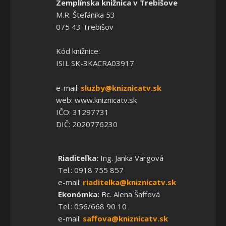
Zemplínska knižnica v Trebišove
M.R. Štefánika 53
075 43 Trebišov
Kód knižnice:
ISIL SK-3KACRA03917
e-mail:
sluzby@kniznicatv.sk
web: www.kniznicatv.sk
IČO: 31297731
DIČ: 2020776230
Riaditeľka:
Ing. Janka Vargová
Tel.: 0918 755 857
e-mail:
riaditelka@kniznicatv.sk
Ekonómka:
Bc. Alena Šaffová
Tel.: 056/668 90 10
e-mail:
saffova@kniznicatv.sk