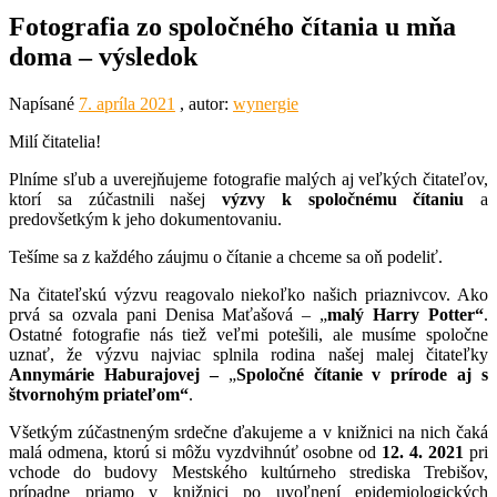
Fotografia zo spoločného čítania u mňa
doma – výsledok
Napísané
7. apríla 2021
, autor:
wynergie
Milí čitatelia!
Plníme sľub a uverejňujeme fotografie malých aj veľkých čitateľov,
ktorí sa zúčastnili našej
výzvy k spoločnému čítaniu
a
predovšetkým k jeho dokumentovaniu.
Tešíme sa z každého záujmu o čítanie a chceme sa oň podeliť.
Na čitateľskú výzvu reagovalo niekoľko našich priaznivcov. Ako
prvá sa ozvala pani Denisa Maťašová – „
malý Harry Potter“
.
Ostatné fotografie nás tiež veľmi potešili, ale musíme spoločne
uznať, že výzvu najviac splnila rodina našej malej čitateľky
Annymárie Haburajovej –
„
Spoločné čítanie v prírode aj s
štvornohým priateľom“
.
Všetkým zúčastneným srdečne ďakujeme a v knižnici na nich čaká
malá odmena, ktorú si môžu vyzdvihnúť osobne od
12. 4. 2021
pri
vchode do budovy Mestského kultúrneho strediska Trebišov,
prípadne priamo v knižnici po uvoľnení epidemiologických