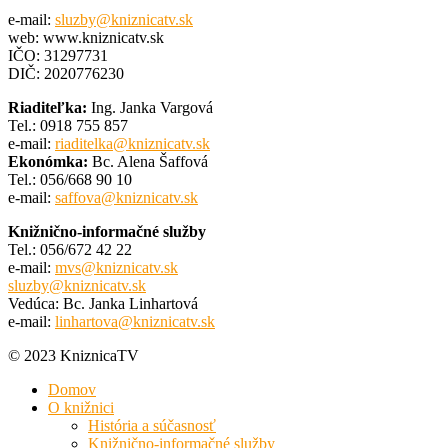
e-mail:
sluzby@kniznicatv.sk
web: www.kniznicatv.sk
IČO: 31297731
DIČ: 2020776230
Riaditeľka:
Ing. Janka Vargová
Tel.: 0918 755 857
e-mail:
riaditelka@kniznicatv.sk
Ekonómka:
Bc. Alena Šaffová
Tel.: 056/668 90 10
e-mail:
saffova@kniznicatv.sk
Knižnično-informačné služby
Tel.: 056/672 42 22
e-mail:
mvs@kniznicatv.sk
sluzby@kniznicatv.sk
Vedúca: Bc. Janka Linhartová
e-mail:
linhartova@kniznicatv.sk
© 2023 KniznicaTV
Domov
O knižnici
História a súčasnosť
Knižnično-informačné služby