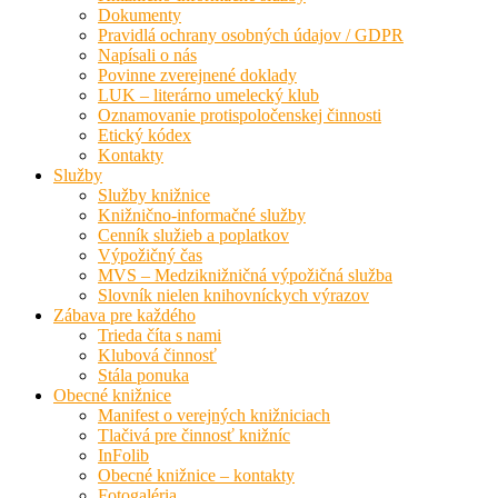
Dokumenty
Pravidlá ochrany osobných údajov / GDPR
Napísali o nás
Povinne zverejnené doklady
LUK – literárno umelecký klub
Oznamovanie protispoločenskej činnosti
Etický kódex
Kontakty
Služby
Služby knižnice
Knižnično-informačné služby
Cenník služieb a poplatkov
Výpožičný čas
MVS – Medziknižničná výpožičná služba
Slovník nielen knihovníckych výrazov
Zábava pre každého
Trieda číta s nami
Klubová činnosť
Stála ponuka
Obecné knižnice
Manifest o verejných knižniciach
Tlačivá pre činnosť knižníc
InFolib
Obecné knižnice – kontakty
Fotogaléria