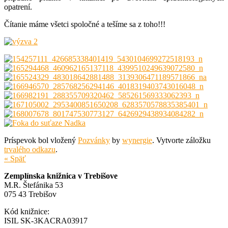
opatrení.
Čítanie máme všetci spoločné a tešíme sa z toho!!!
Príspevok bol vložený
Pozvánky
by
wynergie
. Vytvorte záložku
trvalého odkazu
.
« Späť
Zemplínska knižnica v Trebišove
M.R. Štefánika 53
075 43 Trebišov
Kód knižnice:
ISIL SK-3KACRA03917