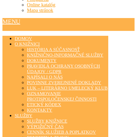
Online katalóg
Mapa stránok
MENU
DOMOV
O KNIŽNICI
HISTÓRIA A SÚČASNOSŤ
KNIŽNIČNO-INFORMAČNÉ SLUŽBY
DOKUMENTY
PRAVIDLÁ OCHRANY OSOBNÝCH
ÚDAJOV / GDPR
NAPÍSALI O NÁS
POVINNE ZVEREJNENÉ DOKLADY
LUK – LITERÁRNO UMELECKÝ KLUB
OZNAMOVANIE
PROTISPOLOČENSKEJ ČINNOSTI
ETICKÝ KÓDEX
KONTAKTY
SLUŽBY
SLUŽBY KNIŽNICE
VÝPOŽIČNÝ ČAS
CENNÍK SLUŽIEB A POPLATKOV