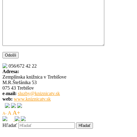
056/672 42 22
Adresa:
Zemplínska knižnica v Trebišove
M.R.Štefánika 53
075 43 Trebišov
e-mail:
sluzby@kniznicatv.sk
web:
www.kniznicatv.sk
A+
A
A-
Hľadať