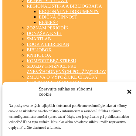
BENEFITY A ZĽAVY
REGIONALISTIKA A BIBLIOGRAFIA
REGIONÁLNE DOKUMENTY
EDIČNÁ ČINNOSŤ
REŠERŠE
ZOZNAM PERIODÍK
DONÁŠKA KNÍH
SMARTLAB
BOOK A LIBRERIAN
BIBLIOBOX
KNIHOBOX
KOMFORT BEZ STRESU
SLUŽBY KNIŽNICE PRE
ZNEVÝHODNENÝCH POUŽÍVATEĽOV
ZMLUVA O VÝPOŽIČKE ČÍTAČKY
ELEKTRONICKÝCH KNÍH
ZÁBAVA PRE KAŽDÉHO
Spravujte súhlas so súbormi
TRIEDA ČÍTA S NAMI
cookie
KLUBOVÁ ČINNOSŤ
STÁLA PONUKA
Na poskytovanie tých najlepších skúseností používame technológie, ako sú súbory
FOTOGALÉRIA
cookie na ukladanie a/alebo prístup k informáciám o zariadení. Súhlas s týmito
OBECNÉ KNIŽNICE
technológiami nám umožní spracovávať údaje, ako je správanie pri prehliadaní alebo
MANIFEST O VEREJNÝCH
jedinečné ID na tejto stránke. Nesúhlas alebo odvolanie súhlasu môže nepriaznivo
KNIŽNICIACH
ovplyvniť určité vlastnosti a funkcie.
TLAČIVÁ PRE ČINNOSŤ KNIŽNÍC