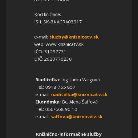
Kód knižnice:
ISIL SK-3KACRA03917
e-mail:
sluzby@kniznicatv.sk
web: www.kniznicatv.sk
IČO: 31297731
DIČ: 2020776230
Riaditeľka:
Ing. Janka Vargová
Tel.: 0918 755 857
e-mail:
riaditelka@kniznicatv.sk
Ekonómka:
Bc. Alena Šaffová
Tel.: 056/668 90 10
e-mail:
saffova@kniznicatv.sk
Knižnično-informačné služby