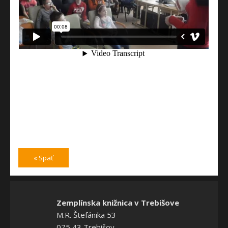
« Späť
Zemplínska knižnica v Trebišove
M.R. Štefánika 53
075 43 Trebišov