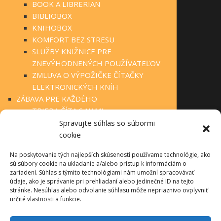
BOOK A LIBRERIAN
BIBLIOBOX
KNIHOBOX
KOMFORT BEZ STRESU
SLUŽBY KNIŽNICE PRE
ZNEVÝHODNENÝCH POUŽÍVATEĽOV
ZMLUVA O VÝPOŽIČKE ČÍTAČKY
ELEKTRONICKÝCH KNÍH
ZÁBAVA PRE KAŽDÉHO
TRIEDA ČÍTA S NAMI
KLUBOVÁ ČINNOSŤ
Spravujte súhlas so súbormi
STÁLA PONUKA
cookie
FOTOGALÉRIA
Na poskytovanie tých najlepších skúseností používame technológie, ako
OBECNÉ KNIŽNICE
sú súbory cookie na ukladanie a/alebo prístup k informáciám o
MANIFEST O VEREJNÝCH KNIŽNICIACH
zariadení. Súhlas s týmito technológiami nám umožní spracovávať
TLAČIVÁ PRE ČINNOSŤ KNIŽNÍC
údaje, ako je správanie pri prehliadaní alebo jedinečné ID na tejto
stránke. Nesúhlas alebo odvolanie súhlasu môže nepriaznivo ovplyvniť
INFOLIB
určité vlastnosti a funkcie.
OBECNÉ KNIŽNICE – KONTAKTY
PRÍRODA NEPOZNÁ HRANICE