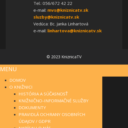
Tel.: 056/672 42 22
e-mail:
mvs@kniznicatv.sk
sluzby@kniznicatv.sk
Vedúca: Bc. Janka Linhartová
e-mail:
linhartova@kniznicatv.sk
© 2023 KniznicaTV
MENU
DOMOV
O KNIŽNICI
HISTÓRIA A SÚČASNOSŤ
KNIŽNIČNO-INFORMAČNÉ SLUŽBY
DOKUMENTY
PRAVIDLÁ OCHRANY OSOBNÝCH
ÚDAJOV / GDPR
NAPÍSALI O NÁS