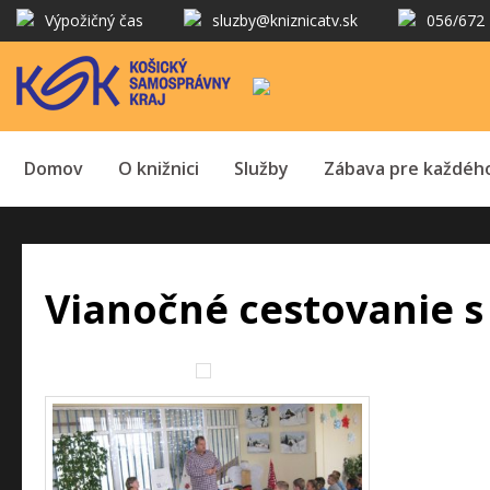
Výpožičný čas
sluzby@kniznicatv.sk
056/672 
Domov
O knižnici
Služby
Zábava pre každéh
Vianočné cestovanie 