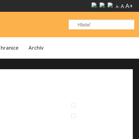
A+
A
A-
H
 hranice
Archív