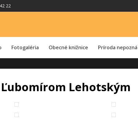
42 22
o
Fotogaléria
Obecné knižnice
Príroda nepozná
s Ľubomírom Lehotským