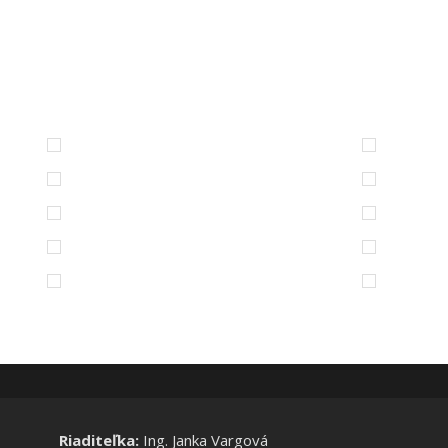
Riaditeľka:
Ing. Janka Vargová