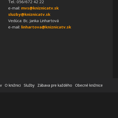
Tel.: 056/672 42 22
e-mail:
mvs@kniznicatv.sk
sluzby@kniznicatv.sk
Vedúca: Bc. Janka Linhartová
e-mail:
linhartova@kniznicatv.sk
v
O knižnici
Služby
Zábava pre každého
Obecné knižnice