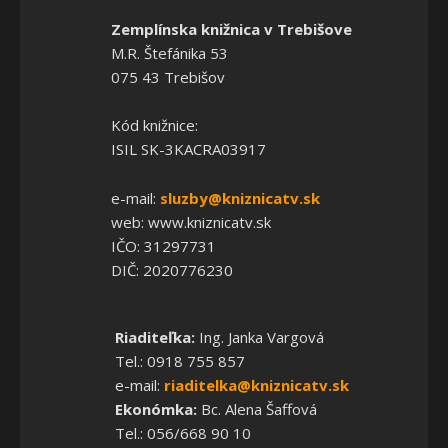
Zemplínska knižnica v Trebišove
M.R. Štefánika 53
075 43 Trebišov
Kód knižnice:
ISIL SK-3KACRA03917
e-mail:
sluzby@kniznicatv.sk
web: www.kniznicatv.sk
IČO: 31297731
DIČ: 2020776230
Riaditeľka:
Ing. Janka Vargová
Tel.: 0918 755 857
e-mail:
riaditelka@kniznicatv.sk
Ekonómka:
Bc. Alena Šaffová
Tel.: 056/668 90 10