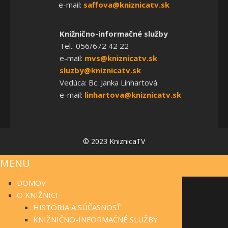
e-mail:
saffova@kniznicatv.sk
Knižnično-informačné služby
Tel.: 056/672 42 22
e-mail:
mvs@kniznicatv.sk
sluzby@kniznicatv.sk
Vedúca: Bc. Janka Linhartová
e-mail:
linhartova@kniznicatv.sk
© 2023 KniznicaTV
MENU
DOMOV
O KNIŽNICI
HISTÓRIA A SÚČASNOSŤ
KNIŽNIČNO-INFORMAČNÉ SLUŽBY