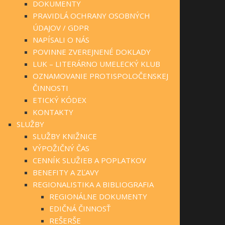
DOKUMENTY
PRAVIDLÁ OCHRANY OSOBNÝCH
ÚDAJOV / GDPR
NAPÍSALI O NÁS
POVINNE ZVEREJNENÉ DOKLADY
LUK – LITERÁRNO UMELECKÝ KLUB
OZNAMOVANIE PROTISPOLOČENSKEJ
ČINNOSTI
ETICKÝ KÓDEX
KONTAKTY
SLUŽBY
SLUŽBY KNIŽNICE
VÝPOŽIČNÝ ČAS
CENNÍK SLUŽIEB A POPLATKOV
BENEFITY A ZĽAVY
REGIONALISTIKA A BIBLIOGRAFIA
REGIONÁLNE DOKUMENTY
EDIČNÁ ČINNOSŤ
REŠERŠE