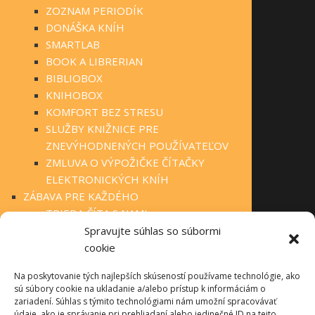
ZOZNAM PERIODÍK
DONÁŠKA KNÍH
SMARTLAB
BOOK A LIBRERIAN
BIBLIOBOX
KNIHOBOX
KOMFORT BEZ STRESU
SLUŽBY KNIŽNICE PRE
ZNEVÝHODNENÝCH POUŽÍVATEĽOV
ZMLUVA O VÝPOŽIČKE ČÍTAČKY
ELEKTRONICKÝCH KNÍH
ZÁBAVA PRE KAŽDÉHO
TRIEDA ČÍTA S NAMI
KLUBOVÁ ČINNOSŤ
Spravujte súhlas so súbormi
STÁLA PONUKA
cookie
FOTOGALÉRIA
Na poskytovanie tých najlepších skúseností používame technológie, ako
OBECNÉ KNIŽNICE
sú súbory cookie na ukladanie a/alebo prístup k informáciám o
MANIFEST O VEREJNÝCH KNIŽNICIACH
zariadení. Súhlas s týmito technológiami nám umožní spracovávať
TLAČIVÁ PRE ČINNOSŤ KNIŽNÍC
údaje, ako je správanie pri prehliadaní alebo jedinečné ID na tejto