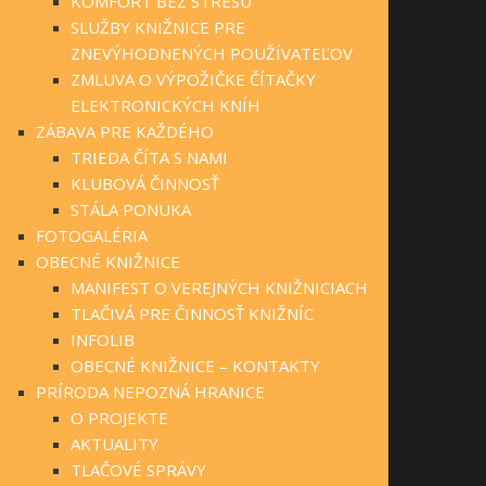
KOMFORT BEZ STRESU
SLUŽBY KNIŽNICE PRE
ZNEVÝHODNENÝCH POUŽÍVATEĽOV
ZMLUVA O VÝPOŽIČKE ČÍTAČKY
ELEKTRONICKÝCH KNÍH
ZÁBAVA PRE KAŽDÉHO
TRIEDA ČÍTA S NAMI
KLUBOVÁ ČINNOSŤ
STÁLA PONUKA
FOTOGALÉRIA
OBECNÉ KNIŽNICE
MANIFEST O VEREJNÝCH KNIŽNICIACH
TLAČIVÁ PRE ČINNOSŤ KNIŽNÍC
INFOLIB
OBECNÉ KNIŽNICE – KONTAKTY
PRÍRODA NEPOZNÁ HRANICE
O PROJEKTE
AKTUALITY
TLAČOVÉ SPRÁVY