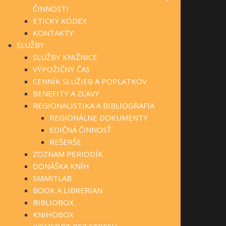
ČINNOSTI
ETICKÝ KÓDEX
KONTAKTY
SLUŽBY
SLUŽBY KNIŽNICE
VÝPOŽIČNÝ ČAS
CENNÍK SLUŽIEB A POPLATKOV
BENEFITY A ZĽAVY
REGIONALISTIKA A BIBLIOGRAFIA
REGIONÁLNE DOKUMENTY
EDIČNÁ ČINNOSŤ
REŠERŠE
ZOZNAM PERIODÍK
DONÁŠKA KNÍH
SMARTLAB
BOOK A LIBRERIAN
BIBLIOBOX
KNIHOBOX