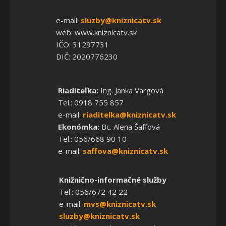
e-mail:
sluzby@kniznicatv.sk
web: www.kniznicatv.sk
IČO: 31297731
DIČ: 2020776230
Riaditeľka:
Ing. Janka Vargová
Tel.: 0918 755 857
e-mail:
riaditelka@kniznicatv.sk
Ekonómka:
Bc. Alena Šaffová
Tel.: 056/668 90 10
e-mail:
saffova@kniznicatv.sk
Knižnično-informačné služby
Tel.: 056/672 42 22
e-mail:
mvs@kniznicatv.sk
sluzby@kniznicatv.sk