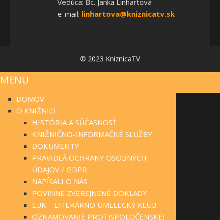
Vedúca: Bc. Janka Linhartová
e-mail:
linhartova@kniznicatv.sk
© 2023 KniznicaTV
MENU
DOMOV
O KNIŽNICI
HISTÓRIA A SÚČASNOSŤ
KNIŽNIČNO-INFORMAČNÉ SLUŽBY
DOKUMENTY
PRAVIDLÁ OCHRANY OSOBNÝCH
ÚDAJOV / GDPR
NAPÍSALI O NÁS
POVINNE ZVEREJNENÉ DOKLADY
LUK – LITERÁRNO UMELECKÝ KLUB
OZNAMOVANIE PROTISPOLOČENSKEJ