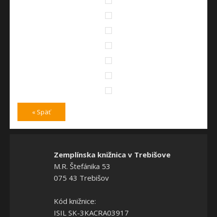
« Späť
Zemplínska knižnica v Trebišove
M.R. Štefánika 53
075 43 Trebišov
Kód knižnice:
ISIL SK-3KACRA03917