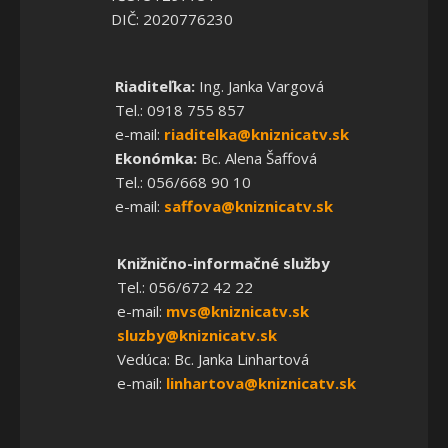
DIČ: 2020776230
Riaditeľka:
Ing. Janka Vargová
Tel.: 0918 755 857
e-mail:
riaditelka@kniznicatv.sk
Ekonómka:
Bc. Alena Šaffová
Tel.: 056/668 90 10
e-mail:
saffova@kniznicatv.sk
Knižnično-informačné služby
Tel.: 056/672 42 22
e-mail:
mvs@kniznicatv.sk
sluzby@kniznicatv.sk
Vedúca: Bc. Janka Linhartová
e-mail:
linhartova@kniznicatv.sk