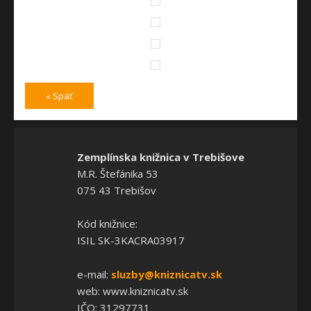
« Späť
Zemplínska knižnica v Trebišove
M.R. Štefánika 53
075 43 Trebišov
Kód knižnice:
ISIL SK-3KACRA03917
e-mail:
sluzby@kniznicatv.sk
web: www.kniznicatv.sk
IČO: 31297731