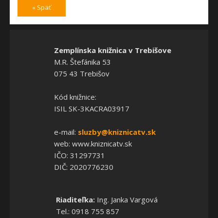
« Späť
Zemplínska knižnica v Trebišove
M.R. Štefánika 53
075 43 Trebišov
Kód knižnice:
ISIL SK-3KACRA03917
e-mail:
sluzby@kniznicatv.sk
web: www.kniznicatv.sk
IČO: 31297731
DIČ: 2020776230
Riaditeľka:
Ing. Janka Vargová
Tel.: 0918 755 857