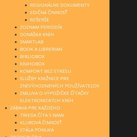
REGIONÁLNE DOKUMENTY
EDIČNÁ ČINNOSŤ
REŠERŠE
ZOZNAM PERIODÍK
DONÁŠKA KNÍH
SMARTLAB
BOOK A LIBRERIAN
BIBLIOBOX
KNIHOBOX
KOMFORT BEZ STRESU
SLUŽBY KNIŽNICE PRE
ZNEVÝHODNENÝCH POUŽÍVATEĽOV
ZMLUVA O VÝPOŽIČKE ČÍTAČKY
ELEKTRONICKÝCH KNÍH
ZÁBAVA PRE KAŽDÉHO
TRIEDA ČÍTA S NAMI
KLUBOVÁ ČINNOSŤ
STÁLA PONUKA