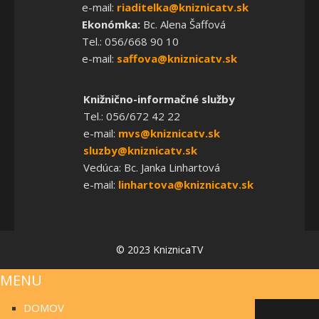
e-mail:
riaditelka@kniznicatv.sk
Ekonómka:
Bc. Alena Šaffová
Tel.: 056/668 90 10
e-mail:
saffova@kniznicatv.sk
Knižnično-informačné služby
Tel.: 056/672 42 22
e-mail:
mvs@kniznicatv.sk
sluzby@kniznicatv.sk
Vedúca: Bc. Janka Linhartová
e-mail:
linhartova@kniznicatv.sk
© 2023 KniznicaTV
MENU
DOMOV