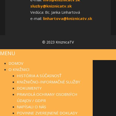
sluzby@kniznicatv.sk
Vedúca: Bc. Janka Linhartová
e-mail:
linhartova@kniznicatv.sk
© 2023 KniznicaTV
MENU
DOMOV
O KNIŽNICI
HISTÓRIA A SÚČASNOSŤ
KNIŽNIČNO-INFORMAČNÉ SLUŽBY
DOKUMENTY
PRAVIDLÁ OCHRANY OSOBNÝCH
ÚDAJOV / GDPR
NAPÍSALI O NÁS
POVINNE ZVEREJNENÉ DOKLADY