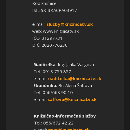
Kód knižnice:
ISIL SK-3KACRA03917
e-mail:
sluzby@kniznicatv.sk
web: www.kniznicatv.sk
IČO: 31297731
DIČ: 2020776230
Riaditeľka:
Ing. Janka Vargová
Tel.: 0918 755 857
e-mail:
riaditelka@kniznicatv.sk
Ekonómka:
Bc. Alena Šaffová
Tel.: 056/668 90 10
e-mail:
saffova@kniznicatv.sk
Knižnično-informačné služby
Tel.: 056/672 42 22
e-mail:
mvs@kniznicatv.sk