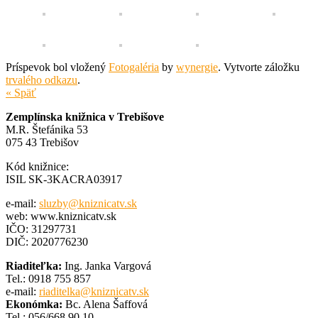
Príspevok bol vložený
Fotogaléria
by
wynergie
. Vytvorte záložku
trvalého odkazu
.
« Späť
Zemplínska knižnica v Trebišove
M.R. Štefánika 53
075 43 Trebišov
Kód knižnice:
ISIL SK-3KACRA03917
e-mail:
sluzby@kniznicatv.sk
web: www.kniznicatv.sk
IČO: 31297731
DIČ: 2020776230
Riaditeľka:
Ing. Janka Vargová
Tel.: 0918 755 857
e-mail:
riaditelka@kniznicatv.sk
Ekonómka:
Bc. Alena Šaffová
Tel.: 056/668 90 10