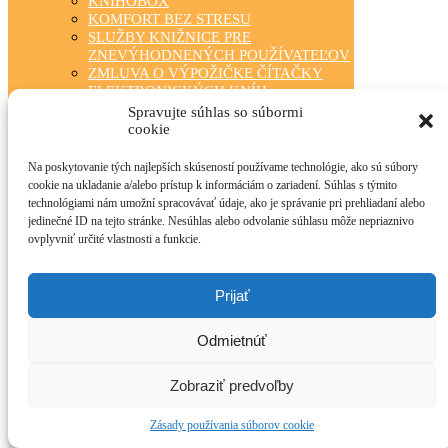
KNIHOBOX
KOMFORT BEZ STRESU
SLUŽBY KNIŽNICE PRE
ZNEVÝHODNENÝCH POUŽÍVATEĽOV
ZMLUVA O VÝPOŽIČKE ČÍTAČKY
ELEKTRONICKÝCH KNÍH
ZÁBAVA PRE KAŽDÉHO
Spravujte súhlas so súbormi
TRIEDA ČÍTA S NAMI
cookie
KLUBOVÁ ČINNOSŤ
STÁLA PONUKA
Na poskytovanie tých najlepších skúseností používame technológie, ako sú súbory
FOTOGALÉRIA
cookie na ukladanie a/alebo prístup k informáciám o zariadení. Súhlas s týmito
OBECNÉ KNIŽNICE
technológiami nám umožní spracovávať údaje, ako je správanie pri prehliadaní alebo
MANIFEST O VEREJNÝCH
jedinečné ID na tejto stránke. Nesúhlas alebo odvolanie súhlasu môže nepriaznivo
KNIŽNICIACH
ovplyvniť určité vlastnosti a funkcie.
TLAČIVÁ PRE ČINNOSŤ KNIŽNÍC
INFOLIB
OBECNÉ KNIŽNICE – KONTAKTY
Prijať
PRÍRODA NEPOZNÁ HRANICE
O PROJEKTE
Odmietnúť
AKTUALITY
TLAČOVÉ SPRÁVY
FOTOGALÉRIA PROJEKTU – A
Zobraziť predvoľby
PROJEKT FOTÓGALÉRIÁJA
ARCHÍV
Zásady používania súborov cookie