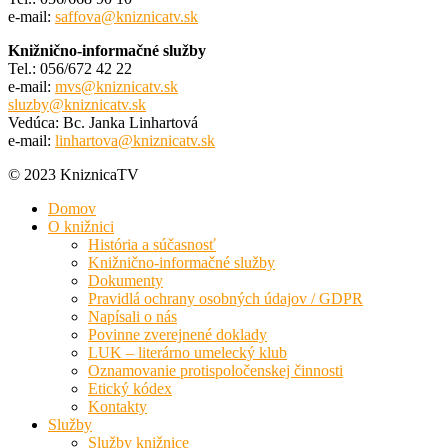
e-mail:
saffova@kniznicatv.sk
Knižnično-informačné služby
Tel.: 056/672 42 22
e-mail:
mvs@kniznicatv.sk
sluzby@kniznicatv.sk
Vedúca: Bc. Janka Linhartová
e-mail:
linhartova@kniznicatv.sk
© 2023 KniznicaTV
Domov
O knižnici
História a súčasnosť
Knižnično-informačné služby
Dokumenty
Pravidlá ochrany osobných údajov / GDPR
Napísali o nás
Povinne zverejnené doklady
LUK – literárno umelecký klub
Oznamovanie protispoločenskej činnosti
Etický kódex
Kontakty
Služby
Služby knižnice