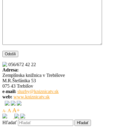
056/672 42 22
Adresa:
Zemplínska knižnica v Trebišove
M.R.Štefánika 53
075 43 Trebišov
e-mail:
sluzby@kniznicatv.sk
web:
www.kniznicatv.sk
A+
A
A-
Hľadať