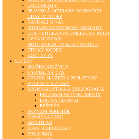
DOKUMENTY
PRAVIDLÁ OCHRANY OSOBNÝCH
ÚDAJOV / GDPR
NAPÍSALI O NÁS
POVINNE ZVEREJNENÉ DOKLADY
LUK – LITERÁRNO UMELECKÝ KLUB
OZNAMOVANIE
PROTISPOLOČENSKEJ ČINNOSTI
ETICKÝ KÓDEX
KONTAKTY
SLUŽBY
SLUŽBY KNIŽNICE
VÝPOŽIČNÝ ČAS
CENNÍK SLUŽIEB A POPLATKOV
BENEFITY A ZĽAVY
REGIONALISTIKA A BIBLIOGRAFIA
REGIONÁLNE DOKUMENTY
EDIČNÁ ČINNOSŤ
REŠERŠE
ZOZNAM PERIODÍK
DONÁŠKA KNÍH
SMARTLAB
BOOK A LIBRERIAN
BIBLIOBOX