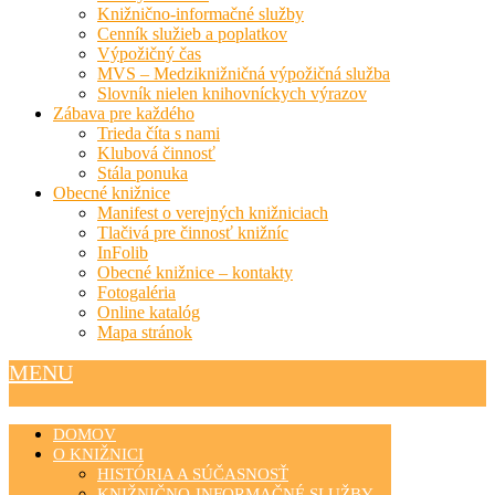
Knižnično-informačné služby
Cenník služieb a poplatkov
Výpožičný čas
MVS – Medziknižničná výpožičná služba
Slovník nielen knihovníckych výrazov
Zábava pre každého
Trieda číta s nami
Klubová činnosť
Stála ponuka
Obecné knižnice
Manifest o verejných knižniciach
Tlačivá pre činnosť knižníc
InFolib
Obecné knižnice – kontakty
Fotogaléria
Online katalóg
Mapa stránok
MENU
DOMOV
O KNIŽNICI
HISTÓRIA A SÚČASNOSŤ
KNIŽNIČNO-INFORMAČNÉ SLUŽBY