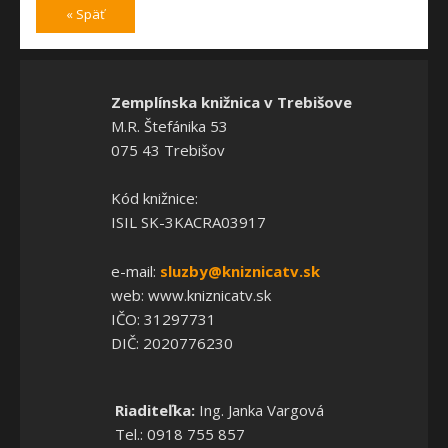
« Späť
Zemplínska knižnica v Trebišove
M.R. Štefánika 53
075 43 Trebišov
Kód knižnice:
ISIL SK-3KACRA03917
e-mail:
sluzby@kniznicatv.sk
web: www.kniznicatv.sk
IČO: 31297731
DIČ: 2020776230
Riaditeľka:
Ing. Janka Vargová
Tel.: 0918 755 857