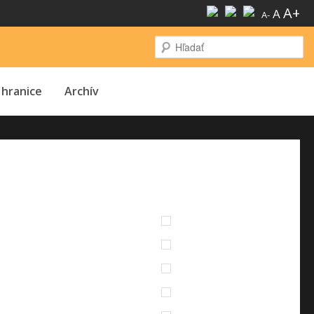
A+
A
A-
H
 hranice
Archív