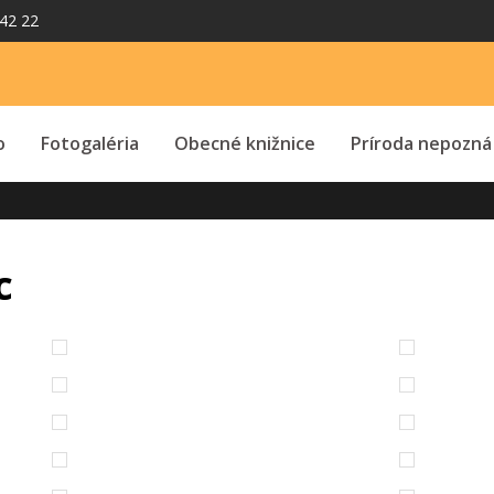
42 22
o
Fotogaléria
Obecné knižnice
Príroda nepozná
c