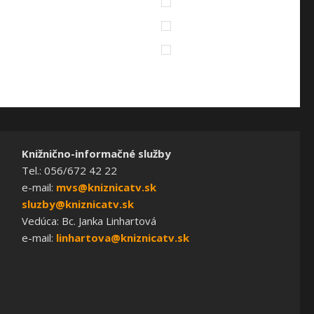
Knižnično-informačné služby
Tel.: 056/672 42 22
e-mail:
mvs@kniznicatv.sk
sluzby@kniznicatv.sk
Vedúca: Bc. Janka Linhartová
e-mail:
linhartova@kniznicatv.sk