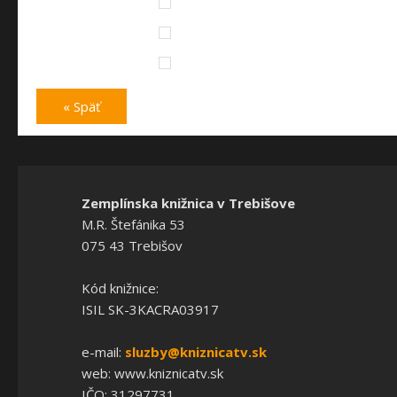
« Späť
Zemplínska knižnica v Trebišove
M.R. Štefánika 53
075 43 Trebišov
Kód knižnice:
ISIL SK-3KACRA03917
e-mail:
sluzby@kniznicatv.sk
web: www.kniznicatv.sk
IČO: 31297731