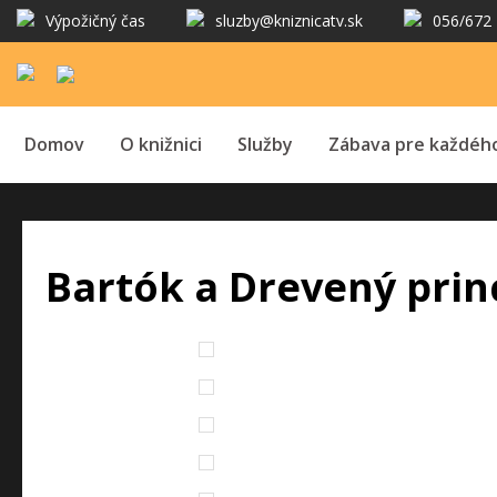
Výpožičný čas
sluzby@kniznicatv.sk
056/672 
Domov
O knižnici
Služby
Zábava pre každéh
Bartók a Drevený prin