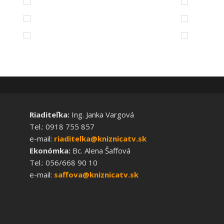
Riaditeľka:
Ing. Janka Vargová
Tel.: 0918 755 857
e-mail:
riaditelka@kniznicatv.sk
Ekonómka:
Bc. Alena Šaffová
Tel.: 056/668 90 10
e-mail:
saffova@kniznicatv.sk