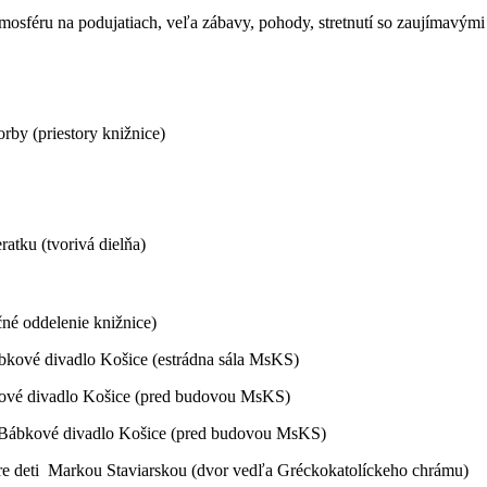
osféru na podujatiach, veľa zábavy, pohody, stretnutí so zaujímavý
rby (priestory knižnice)
atku (tvorivá dielňa)
né oddelenie knižnice)
ábkové divadlo Košice (estrádna sála MsKS)
ové divadlo Košice (pred budovou MsKS)
 Bábkové divadlo Košice (pred budovou MsKS)
pre deti Markou Staviarskou (dvor vedľa Gréckokatolíckeho chrámu)