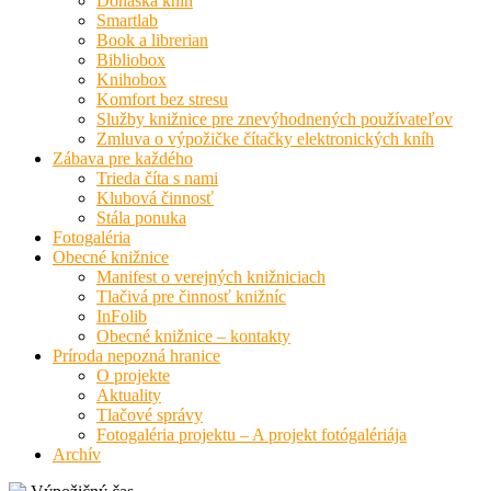
Donáška kníh
Smartlab
Book a librerian
Bibliobox
Knihobox
Komfort bez stresu
Služby knižnice pre znevýhodnených používateľov
Zmluva o výpožičke čítačky elektronických kníh
Zábava pre každého
Trieda číta s nami
Klubová činnosť
Stála ponuka
Fotogaléria
Obecné knižnice
Manifest o verejných knižniciach
Tlačivá pre činnosť knižníc
InFolib
Obecné knižnice – kontakty
Príroda nepozná hranice
O projekte
Aktuality
Tlačové správy
Fotogaléria projektu – A projekt fotógalériája
Archív