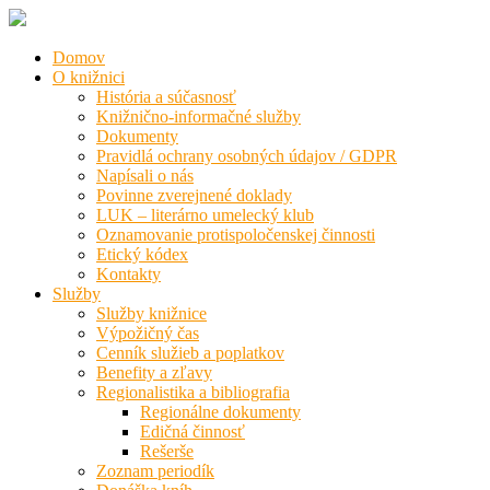
Domov
O knižnici
História a súčasnosť
Knižnično-informačné služby
Dokumenty
Pravidlá ochrany osobných údajov / GDPR
Napísali o nás
Povinne zverejnené doklady
LUK – literárno umelecký klub
Oznamovanie protispoločenskej činnosti
Etický kódex
Kontakty
Služby
Služby knižnice
Výpožičný čas
Cenník služieb a poplatkov
Benefity a zľavy
Regionalistika a bibliografia
Regionálne dokumenty
Edičná činnosť
Rešerše
Zoznam periodík