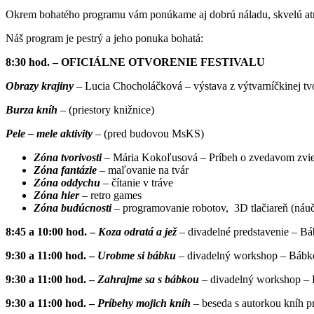
Okrem bohatého programu vám ponúkame aj dobrú náladu, skvelú atm
Náš program je pestrý a jeho ponuka bohatá:
8:30 hod. – OFICIÁLNE OTVORENIE FESTIVALU
Obrazy krajiny
– Lucia Chocholáčková – výstava z výtvarníčkinej tvo
Burza kníh
–
(priestory knižnice)
Pele – mele aktivity
–
(pred budovou MsKS)
Zóna tvorivosti
–
Mária Kokoľusová – Príbeh o zvedavom zvier
Zóna fantázie
– maľovanie na tvár
Zóna oddychu
– čítanie v tráve
Zóna hier
– retro games
Zóna budúcnosti
– programovanie robotov, 3D tlačiareň (náuč
8:45 a 10:00 hod. –
Koza odratá a jež
– divadelné predstavenie – B
9:30 a 11:00 hod. –
Urobme si bábku
– divadelný workshop – Bábk
9:30 a 11:00 hod. –
Zahrajme sa s bábkou
– divadelný workshop –
9:30 a 11:00 hod. –
Príbehy mojich kníh
– beseda s autorkou kníh 