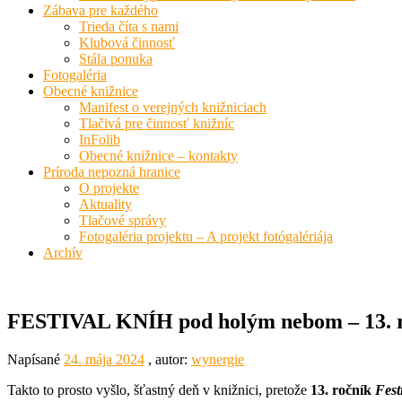
Zábava pre každého
Trieda číta s nami
Klubová činnosť
Stála ponuka
Fotogaléria
Obecné knižnice
Manifest o verejných knižniciach
Tlačivá pre činnosť knižníc
InFolib
Obecné knižnice – kontakty
Príroda nepozná hranice
O projekte
Aktuality
Tlačové správy
Fotogaléria projektu – A projekt fotógalériája
Archív
FESTIVAL KNÍH pod holým nebom – 13. 
Napísané
24. mája 2024
, autor:
wynergie
Takto to prosto vyšlo, šťastný deň v knižnici, pretože
13. ročník
Fest