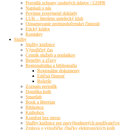
Pravidlá ochrany osobných údajov / GDPR
Napísali o nás
Povinne zverejnené doklady
LUK – literárno umelecký klub
Oznamovanie protispoločenskej činnosti
Etický kódex
Kontakty
Služby
Služby knižnice
Výpožičný čas
Cenník služieb a poplatkov
Benefity a zľavy
Regionalistika a bibliografia
Regionálne dokumenty
Edičná činnosť
Rešerše
Zoznam periodík
Donáška kníh
Smartlab
Book a librerian
Bibliobox
Knihobox
Komfort bez stresu
Služby knižnice pre znevýhodnených používateľov
Zmluva o výpožičke čítačky elektronických kníh