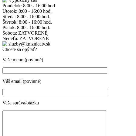
Výpožičný čas
Pondelok: 8:00 - 16:00 hod.
Utorok: 8:00 - 16:00 hod.
Streda: 8:00 - 16:00 hod.
Štvrtok: 8:00 - 16:00 hod.
Piatok: 8:00 - 16:00 hod.
Sobota: ZATVORENÉ
Nedeľa: ZATVORENÉ
sluzby@kniznicatv.sk
Chcete sa opýtať?
Vaše meno (povinné)
Váš email (povinné)
Vaša správa/otázka