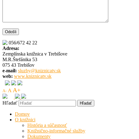
056/672 42 22
Adresa:
Zemplínska knižnica v Trebišove
M.R.Štefánika 53
075 43 Trebišov
e-mail:
sluzby@kniznicatv.sk
web:
www.kniznicatv.sk
A+
A
A-
Hľadať
Domov
O knižnici
História a súčasnosť
Knižnično-informačné služby
Dokumenty