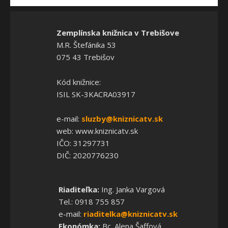
Zemplínska knižnica v Trebišove
M.R. Štefánika 53
075 43 Trebišov
Kód knižnice:
ISIL SK-3KACRA03917
e-mail:
sluzby@kniznicatv.sk
web: www.kniznicatv.sk
IČO: 31297731
DIČ: 2020776230
Riaditeľka:
Ing. Janka Vargová
Tel.: 0918 755 857
e-mail:
riaditelka@kniznicatv.sk
Ekonómka:
Bc. Alena Šaffová