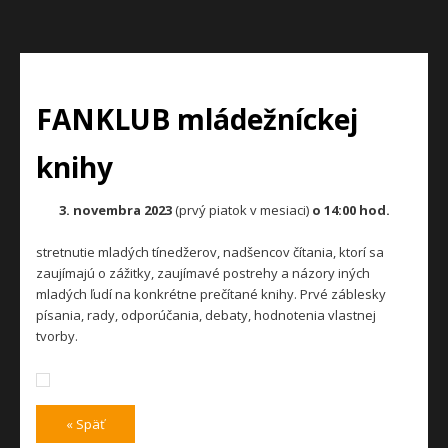
FANKLUB mládežníckej
knihy
3. novembra 2023
(prvý piatok v mesiaci)
o 14:00 hod.
stretnutie mladých tínedžerov, nadšencov čítania, ktorí sa
zaujímajú o zážitky, zaujímavé postrehy a názory iných
mladých ľudí na konkrétne prečítané knihy. Prvé záblesky
písania, rady, odporúčania, debaty, hodnotenia vlastnej
tvorby.
« Späť