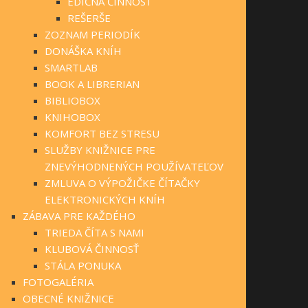
EDIČNÁ ČINNOSŤ
REŠERŠE
ZOZNAM PERIODÍK
DONÁŠKA KNÍH
SMARTLAB
BOOK A LIBRERIAN
BIBLIOBOX
KNIHOBOX
KOMFORT BEZ STRESU
SLUŽBY KNIŽNICE PRE
ZNEVÝHODNENÝCH POUŽÍVATEĽOV
ZMLUVA O VÝPOŽIČKE ČÍTAČKY
ELEKTRONICKÝCH KNÍH
ZÁBAVA PRE KAŽDÉHO
TRIEDA ČÍTA S NAMI
KLUBOVÁ ČINNOSŤ
STÁLA PONUKA
FOTOGALÉRIA
OBECNÉ KNIŽNICE