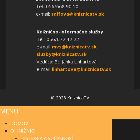
Tel.: 056/668 90 10
e-mail:
saffova@kniznicatv.sk
Knižnično-informačné služby
Tel.: 056/672 42 22
e-mail:
mvs@kniznicatv.sk
sluzby@kniznicatv.sk
Vedúca: Bc. Janka Linhartová
e-mail:
linhartova@kniznicatv.sk
© 2023 KniznicaTV
MENU
DOMOV
O KNIŽNICI
HISTÓRIA A SÚČASNOSŤ