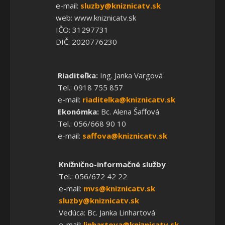
e-mail:
sluzby@kniznicatv.sk
web: www.kniznicatv.sk
IČO: 31297731
DIČ: 2020776230
Riaditeľka:
Ing. Janka Vargová
Tel.: 0918 755 857
e-mail:
riaditelka@kniznicatv.sk
Ekonómka:
Bc. Alena Šaffová
Tel.: 056/668 90 10
e-mail:
saffova@kniznicatv.sk
Knižnično-informačné služby
Tel.: 056/672 42 22
e-mail:
mvs@kniznicatv.sk
sluzby@kniznicatv.sk
Vedúca: Bc. Janka Linhartová
e-mail:
linhartova@kniznicatv.sk