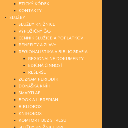
ETICKÝ KÓDEX
KONTAKTY
SLUŽBY
SLUŽBY KNIŽNICE
VÝPOŽIČNÝ ČAS
CENNÍK SLUŽIEB A POPLATKOV
BENEFITY A ZĽAVY
REGIONALISTIKA A BIBLIOGRAFIA
REGIONÁLNE DOKUMENTY
EDIČNÁ ČINNOSŤ
REŠERŠE
ZOZNAM PERIODÍK
DONÁŠKA KNÍH
SMARTLAB
BOOK A LIBRERIAN
BIBLIOBOX
KNIHOBOX
KOMFORT BEZ STRESU
SLUŽBY KNIŽNICE PRE