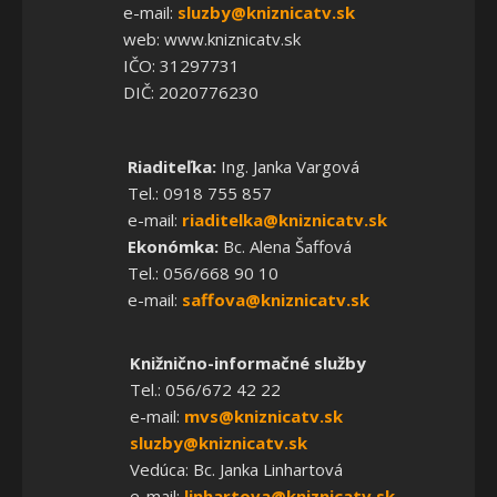
e-mail:
sluzby@kniznicatv.sk
web: www.kniznicatv.sk
IČO: 31297731
DIČ: 2020776230
Riaditeľka:
Ing. Janka Vargová
Tel.: 0918 755 857
e-mail:
riaditelka@kniznicatv.sk
Ekonómka:
Bc. Alena Šaffová
Tel.: 056/668 90 10
e-mail:
saffova@kniznicatv.sk
Knižnično-informačné služby
Tel.: 056/672 42 22
e-mail:
mvs@kniznicatv.sk
sluzby@kniznicatv.sk
Vedúca: Bc. Janka Linhartová
e-mail:
linhartova@kniznicatv.sk