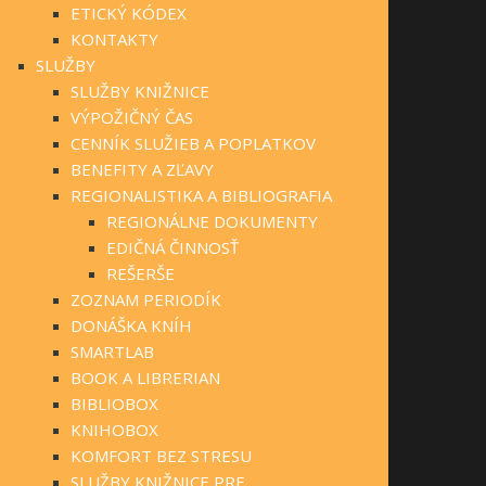
ETICKÝ KÓDEX
KONTAKTY
SLUŽBY
SLUŽBY KNIŽNICE
VÝPOŽIČNÝ ČAS
CENNÍK SLUŽIEB A POPLATKOV
BENEFITY A ZĽAVY
REGIONALISTIKA A BIBLIOGRAFIA
REGIONÁLNE DOKUMENTY
EDIČNÁ ČINNOSŤ
REŠERŠE
ZOZNAM PERIODÍK
DONÁŠKA KNÍH
SMARTLAB
BOOK A LIBRERIAN
BIBLIOBOX
KNIHOBOX
KOMFORT BEZ STRESU
SLUŽBY KNIŽNICE PRE