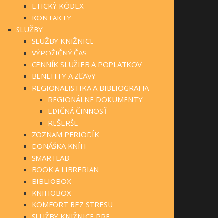
ETICKÝ KÓDEX
KONTAKTY
SLUŽBY
SLUŽBY KNIŽNICE
VÝPOŽIČNÝ ČAS
CENNÍK SLUŽIEB A POPLATKOV
BENEFITY A ZĽAVY
REGIONALISTIKA A BIBLIOGRAFIA
REGIONÁLNE DOKUMENTY
EDIČNÁ ČINNOSŤ
REŠERŠE
ZOZNAM PERIODÍK
DONÁŠKA KNÍH
SMARTLAB
BOOK A LIBRERIAN
BIBLIOBOX
KNIHOBOX
KOMFORT BEZ STRESU
SLUŽBY KNIŽNICE PRE