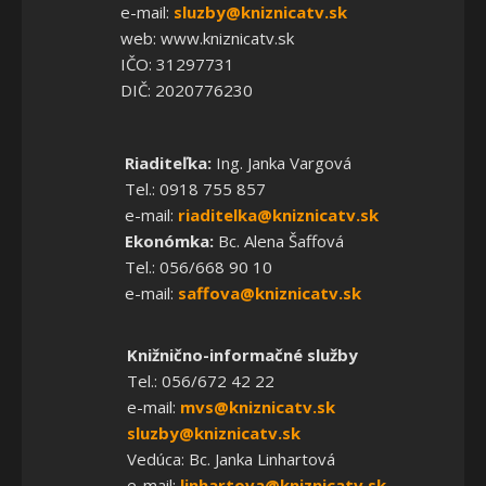
e-mail:
sluzby@kniznicatv.sk
web: www.kniznicatv.sk
IČO: 31297731
DIČ: 2020776230
Riaditeľka:
Ing. Janka Vargová
Tel.: 0918 755 857
e-mail:
riaditelka@kniznicatv.sk
Ekonómka:
Bc. Alena Šaffová
Tel.: 056/668 90 10
e-mail:
saffova@kniznicatv.sk
Knižnično-informačné služby
Tel.: 056/672 42 22
e-mail:
mvs@kniznicatv.sk
sluzby@kniznicatv.sk
Vedúca: Bc. Janka Linhartová
e-mail:
linhartova@kniznicatv.sk