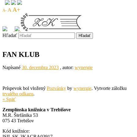
A+
A
A-
Hľadať
FAN KLUB
Napísané
30. decembra 2023
, autor:
wynergie
Príspevok bol vložený
Pozvánky
by
wynergie
. Vytvorte záložku
trvalého odkazu
.
« Späť
Zemplínska knižnica v Trebišove
M.R. Štefánika 53
075 43 Trebišov
Kód knižnice:
ISIL SK-3KACRA03917