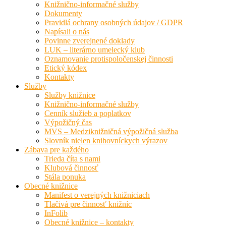
Knižnično-informačné služby
Dokumenty
Pravidlá ochrany osobných údajov / GDPR
Napísali o nás
Povinne zverejnené doklady
LUK – literárno umelecký klub
Oznamovanie protispoločenskej činnosti
Etický kódex
Kontakty
Služby
Služby knižnice
Knižnično-informačné služby
Cenník služieb a poplatkov
Výpožičný čas
MVS – Medziknižničná výpožičná služba
Slovník nielen knihovníckych výrazov
Zábava pre každého
Trieda číta s nami
Klubová činnosť
Stála ponuka
Obecné knižnice
Manifest o verejných knižniciach
Tlačivá pre činnosť knižníc
InFolib
Obecné knižnice – kontakty