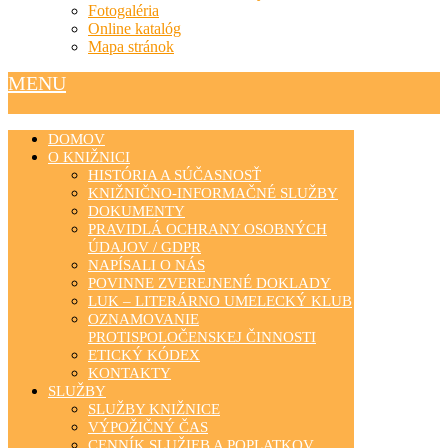
Fotogaléria
Online katalóg
Mapa stránok
MENU
DOMOV
O KNIŽNICI
HISTÓRIA A SÚČASNOSŤ
KNIŽNIČNO-INFORMAČNÉ SLUŽBY
DOKUMENTY
PRAVIDLÁ OCHRANY OSOBNÝCH
ÚDAJOV / GDPR
NAPÍSALI O NÁS
POVINNE ZVEREJNENÉ DOKLADY
LUK – LITERÁRNO UMELECKÝ KLUB
OZNAMOVANIE
PROTISPOLOČENSKEJ ČINNOSTI
ETICKÝ KÓDEX
KONTAKTY
SLUŽBY
SLUŽBY KNIŽNICE
VÝPOŽIČNÝ ČAS
CENNÍK SLUŽIEB A POPLATKOV