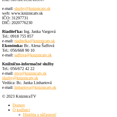
e-mail:
sluzby@kniznicatv.sk
web: www.kniznicatv.sk
IČO: 31297731
DIČ: 2020776230
Riaditeľka:
Ing. Janka Vargová
Tel.: 0918 755 857
e-mail:
riaditelka@kniznicatv.sk
Ekonómka:
Bc. Alena Šaffová
Tel.: 056/668 90 10
e-mail:
saffova@kniznicatv.sk
Knižnično-informačné služby
Tel.: 056/672 42 22
e-mail:
mvs@kniznicatv.sk
sluzby@kniznicatv.sk
Vedúca: Bc. Janka Linhartová
e-mail:
linhartova@kniznicatv.sk
© 2023 KniznicaTV
Domov
O knižnici
História a súčasnosť