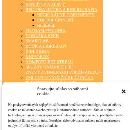
BENEFITY A ZĽAVY
REGIONALISTIKA A BIBLIOGRAFIA
REGIONÁLNE DOKUMENTY
EDIČNÁ ČINNOSŤ
REŠERŠE
ZOZNAM PERIODÍK
DONÁŠKA KNÍH
SMARTLAB
BOOK A LIBRERIAN
BIBLIOBOX
KNIHOBOX
KOMFORT BEZ STRESU
SLUŽBY KNIŽNICE PRE
ZNEVÝHODNENÝCH POUŽÍVATEĽOV
ZMLUVA O VÝPOŽIČKE ČÍTAČKY
ELEKTRONICKÝCH KNÍH
ZÁBAVA PRE KAŽDÉHO
Spravujte súhlas so súbormi
TRIEDA ČÍTA S NAMI
cookie
KLUBOVÁ ČINNOSŤ
STÁLA PONUKA
Na poskytovanie tých najlepších skúseností používame technológie, ako sú súbory
FOTOGALÉRIA
cookie na ukladanie a/alebo prístup k informáciám o zariadení. Súhlas s týmito
OBECNÉ KNIŽNICE
technológiami nám umožní spracovávať údaje, ako je správanie pri prehliadaní alebo
MANIFEST O VEREJNÝCH
jedinečné ID na tejto stránke. Nesúhlas alebo odvolanie súhlasu môže nepriaznivo
KNIŽNICIACH
ovplyvniť určité vlastnosti a funkcie.
TLAČIVÁ PRE ČINNOSŤ KNIŽNÍC