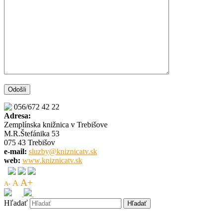
056/672 42 22
Adresa:
Zemplínska knižnica v Trebišove
M.R.Štefánika 53
075 43 Trebišov
e-mail:
sluzby@kniznicatv.sk
web:
www.kniznicatv.sk
A+
A
A-
Hľadať